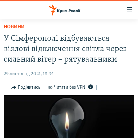
Доступність
посилання
Перейти
НОВИНИ
до
НОВИНИ
У Сімферополі відбуваються
основного
ВОДА.КРИМ
матеріалу
віялові відключення світла через
ВІДЕО ТА ФОТО
Перейти
сильний вітер – рятувальники
до
ПОЛІТИКА
основної
29 листопад 2021, 18:34
БЛОГИ
навігації
Перейти
Поділитись
Читати без VPN
ПОГЛЯД
до
ІНТЕРВ'Ю
пошуку
ВСЕ ЗА ДЕНЬ
СПЕЦПРОЕКТИ
ЯК ОБІЙТИ БЛОКУВАННЯ
ДЕПОРТАЦІЯ