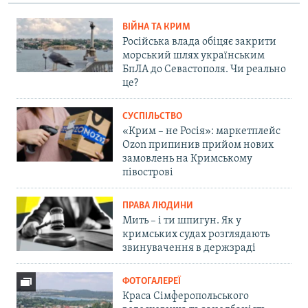
ВІЙНА ТА КРИМ
Російська влада обіцяє закрити
морський шлях українським
БпЛА до Севастополя. Чи реально
це?
СУСПІЛЬСТВО
«Крим – не Росія»: маркетплейс
Ozon припинив прийом нових
замовлень на Кримському
півострові
ПРАВА ЛЮДИНИ
Мить – і ти шпигун. Як у
кримських судах розглядають
звинувачення в держзраді
ФОТОГАЛЕРЕЇ
Краса Сімферопольського