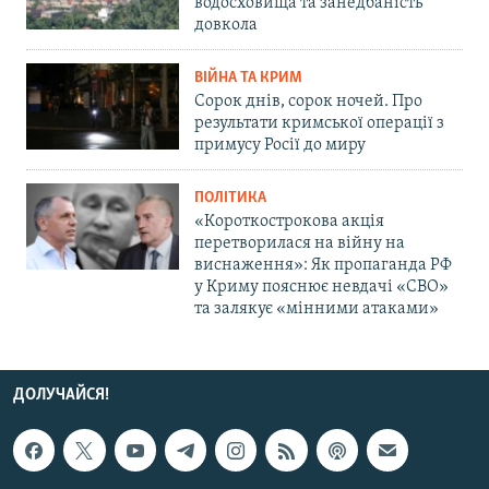
водосховища та занедбаність
довкола
ВІЙНА ТА КРИМ
Сорок днів, сорок ночей. Про
результати кримської операції з
примусу Росії до миру
ПОЛІТИКА
«Короткострокова акція
перетворилася на війну на
виснаження»: Як пропаганда РФ
у Криму пояснює невдачі «СВО»
та залякує «мінними атаками»
ДОЛУЧАЙСЯ!