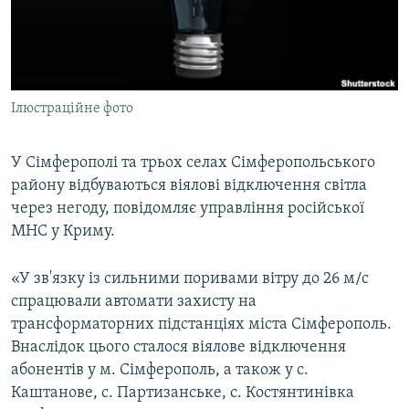
ВІДЕОУРОКИ «ELIFBE»
Русский
СВІДЧЕННЯ ОКУПАЦІЇ
Qırımtatar
УКРАЇНСЬКА ПРОБЛЕМА КРИМУ
Ілюстраційне фото
ДОЛУЧАЙСЯ!
ІНФОГРАФІКА
У Сімферополі та трьох селах Сімферопольського
району відбуваються віялові відключення світла
Усі сайти RFE/RL
через негоду, повідомляє управління російської
МНС у Криму.
«У зв'язку із сильними поривами вітру до 26 м/с
спрацювали автомати захисту на
трансформаторних підстанціях міста Сімферополь.
Внаслідок цього сталося віялове відключення
абонентів у м. Сімферополь, а також у с.
Каштанове, с. Партизанське, с. Костянтинівка