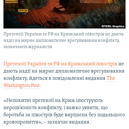
ВІДЕОУРОКИ «ELIFBE»
Русский
СВІДЧЕННЯ ОКУПАЦІЇ
Qırımtatar
УКРАЇНСЬКА ПРОБЛЕМА КРИМУ
Претензії України та РФ на Кримський півострів не дають
ДОЛУЧАЙСЯ!
ІНФОГРАФІКА
надії на мирне дипломатичне врегулювання конфлікту,
зазначають журналісти
Усі сайти RFE/RL
Претензії України та РФ на Кримський півострів
не
дають надії на мирне дипломатичне врегулювання
конфлікту, йдеться в повідомленні видання
The
Washington Post.
«Непохитні претензії на Крим ілюструють
нерозв’язність конфлікту, і важко уявити, що
боротьба за півострів буде вирішена без подальшого
кровопролиття», – зазначає видання.