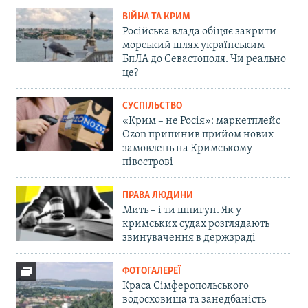
ВІЙНА ТА КРИМ
Російська влада обіцяє закрити
морський шлях українським
БпЛА до Севастополя. Чи реально
це?
СУСПІЛЬСТВО
«Крим – не Росія»: маркетплейс
Ozon припинив прийом нових
замовлень на Кримському
півострові
ПРАВА ЛЮДИНИ
Мить – і ти шпигун. Як у
кримських судах розглядають
звинувачення в держзраді
ФОТОГАЛЕРЕЇ
Краса Сімферопольського
водосховища та занедбаність