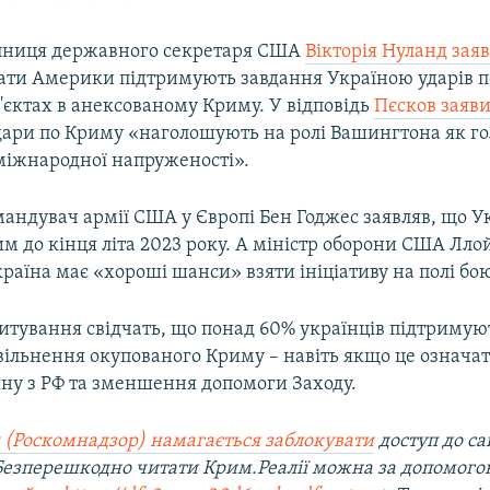
пниця державного секретаря США
Вікторія Нуланд зая
ати Америки підтримують завдання Україною ударів п
'єктах в анексованому Криму. У відповідь
Пєсков заяв
дари по Криму «наголошують на ролі Вашингтона як г
міжнародної напруженості».
андувач армії США у Європі Бен Годжес заявляв, що У
м до кінця літа 2023 року. А міністр оборони США Лло
раїна має «хороші шанси» взяти ініціативу на полі бою
итування свідчать, що понад 60% українців підтримую
звільнення окупованого Криму – навіть якщо це означа
йну з РФ та зменшення допомоги Заходу.
 (Роскомнадзор) намагається заблокувати
доступ до са
 Безперешкодно читати Крим.Реалії можна за допомог