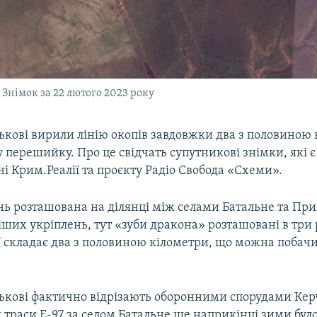
Знімок за 22 лютого 2023 року
ськові вирили лінію окопів завдовжки два з половиною
перешийку. Про це свідчать супутникові знімки, які є
 Крим.Реалії та проєкту Радіо Свобода «Схеми».
нь розташована на ділянці між селами Батальне та Пр
іших укріплень, тут «зуби дракона» розташовані в три 
ї складає два з половиною кілометри, що можна побачи
йськові фактично відрізають оборонними спорудами Ке
ля траси Е-97 за селом Батальне ще наприкінці зими було