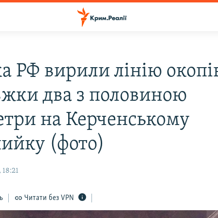
ка РФ вирили лінію окопі
вжки два з половиною
етри на Керченському
ийку (фото)
 18:21
ь
Читати без VPN