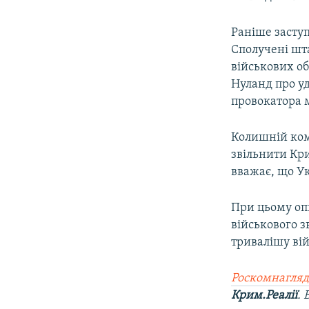
Раніше засту
Сполучені шт
військових об
Нуланд про у
провокатора 
Колишній ком
звільнити Кри
вважає, що Ук
При цьому оп
військового 
тривалішу ві
Роскомнагляд
Крим.Реалії
.