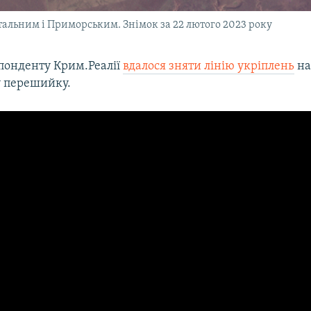
тальним і Приморським. Знімок за 22 лютого 2023 року
понденту Крим.Реалії
вдалося зняти лінію укріплень
на
 перешийку.