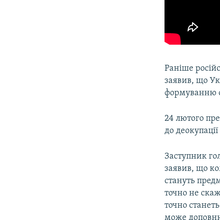
Раніше росій
заявив, що Ук
формуванню 
24 лютого пр
до деокупації
Заступник гол
заявив, що ко
стануть предм
точно не скаж
точно станет
може доповню