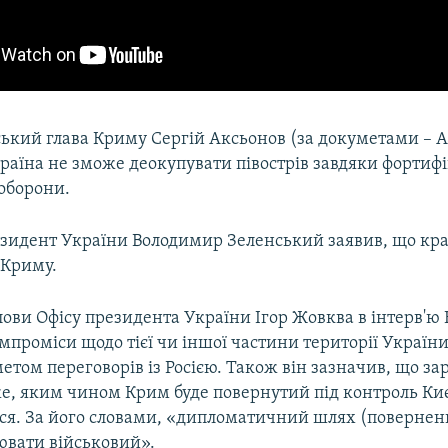
ський глава Криму Сергій Аксьонов (за докуметами – 
раїна не зможе деокупувати півострів завдяки фортифік
оборони.
езидент України Володимир Зеленський заявив, що краї
 Криму.
ови Офісу президента України Ігор Жовква в інтерв'ю 
мпроміси щодо тієї чи іншої частини території України
етом переговорів із Росією. Також він зазначив, що зар
е, яким чином Крим буде повернутий під контроль Киє
ься. За його словами, «дипломатичний шлях (поверне
вати військовий».