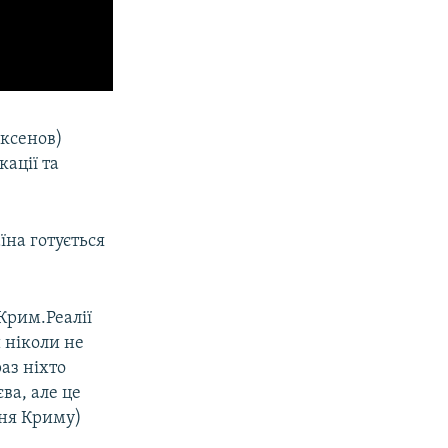
Аксенов)
ації та
на готується
Крим.Реалії
 ніколи не
аз ніхто
ва, але це
ння Криму)