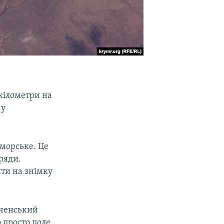
 кілометри на
 у
иморське. Це
ряди.
ти на знімку
рченський
 просто поле.