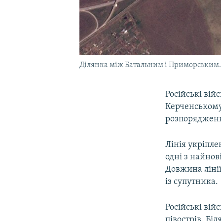
Ділянка між Батальним і Приморським. 
Російські вій
Керченському 
розпорядженні
Лінія укріпле
одні з найнов
Довжина ліні
із супутника.
Російські ві
півострів. Бі