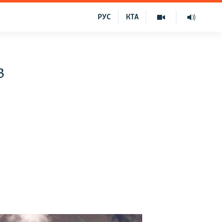
РУС
КТА
в