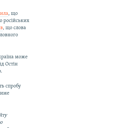
вила
, що
о російських
ив
, що слова
оловного
країна може
йд Остін
.
ть спробу
тиме
йту
ою