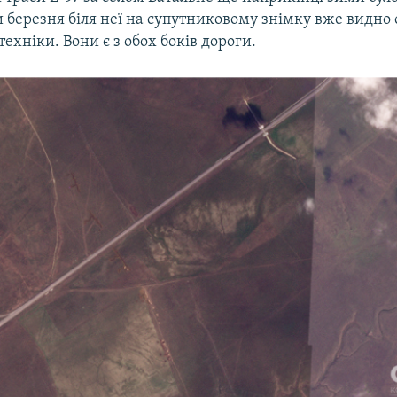
 березня біля неї на супутниковому знімку вже видно 
техніки. Вони є з обох боків дороги.