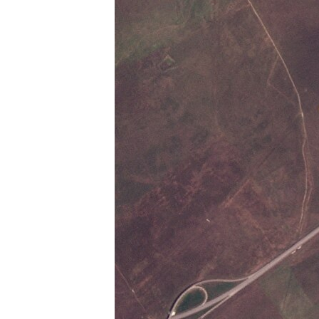
ВІДЕОУРОКИ «ELIFBE»
СВІДЧЕННЯ ОКУПАЦІЇ
УКРАЇНСЬКА ПРОБЛЕМА КРИМУ
ІНФОГРАФІКА