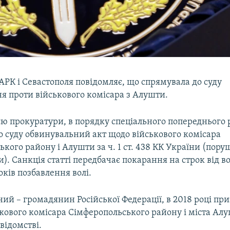
РК і Севастополя повідомляє, що спрямувала до суду
я проти військового комісара з Алушти.
єю прокуратури, в порядку спеціального попереднього 
о суду обвинувальний акт щодо військового комісара
кого району і Алушти за ч. 1 ст. 438 КК України (пору
ни). Санкція статті передбачає покарання на строк від в
ків позбавлення волі.
ий – громадянин Російської Федерації, в 2018 році пр
кового комісара Сімферопольського району і міста Алу
відомстві.