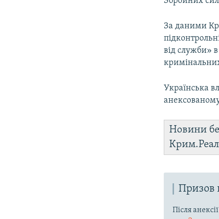
Збройних сила
За даними Кри
підконтрольн
від служби» в
кримінальних
Українська вл
анексованом
Новини бе
Крим.Реал
Призов 
Після анексі