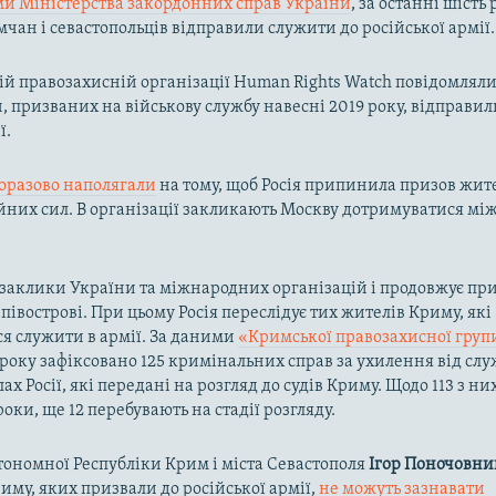
ми Міністерства закордонних справ України
, за останні шість
мчан і севастопольців відправили служити до російської армії.
й правозахисній організації Human Rights Watch повідомляли
 призваних на військову службу навесні 2019 року, відправил
ї.
оразово наполягали
на тому, щоб Росія припинила призов жит
ойних сил. В організації закликають Москву дотримуватися м
є заклики України та міжнародних організацій і продовжує пр
півострові. При цьому Росія переслідує тих жителів Криму, які
я служити в армії. За даними
«Кримської правозахисної груп
року зафіксовано 125 кримінальних справ за ухилення від слу
х Росії, які передані на розгляд до судів Криму. Щодо 113 з ни
оки, ще 12 перебувають на стадії розгляду.
ономної Республіки Крим і міста Севастополя
Ігор Поночовни
иму, яких призвали до російської армії,
не можуть зазнавати