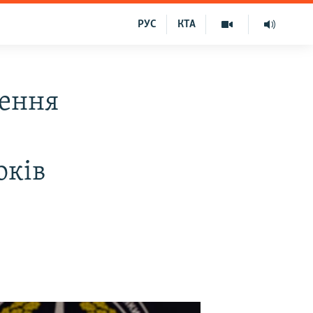
РУС
КТА
чення
оків