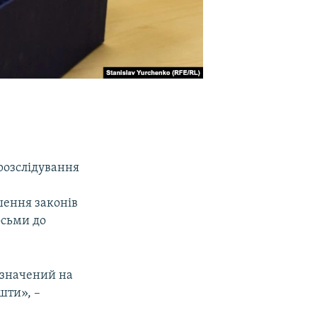
розслідування
шення законів
осьми до
изначений на
шти», –