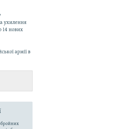
у
за ухилення
о 14 нових
ської армії в
ї
 збройних