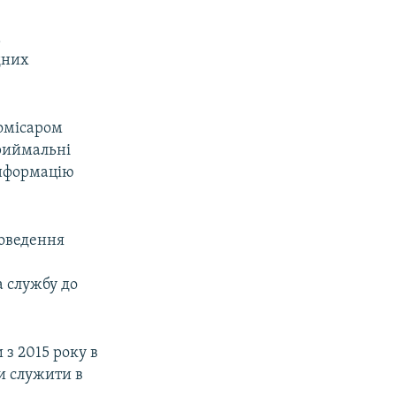
а
дних
комісаром
приймальні
інформацію
роведення
 службу до
з 2015 року в
и служити в