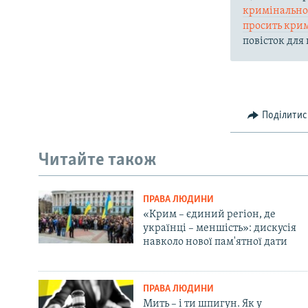
кримінально
просить кри
повісток для
Поділитис
Читайте також
ПРАВА ЛЮДИНИ
«Крим – єдиний регіон, де
українці – меншість»: дискусія
навколо нової пам'ятної дати
ПРАВА ЛЮДИНИ
Мить – і ти шпигун. Як у