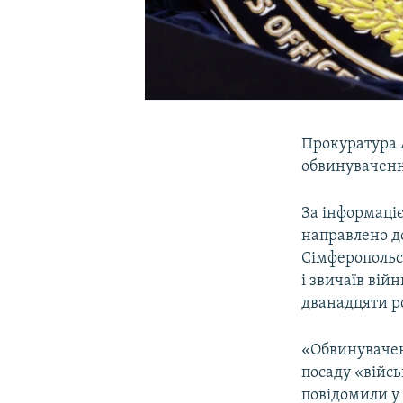
Прокуратура А
обвинуваченн
За інформаці
направлено д
Сімферопольсь
і звичаїв вій
дванадцяти ро
«Обвинувачен
посаду «війсь
повідомили у 