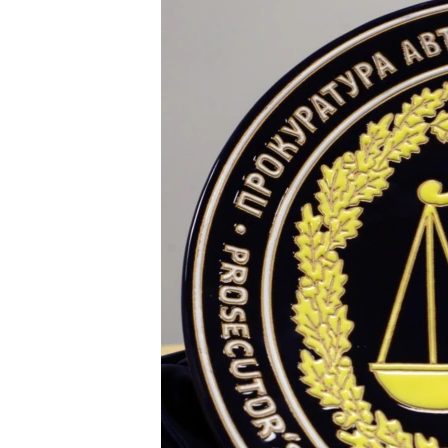
ВІДЕОУРОКИ «ELIFBE»
СВІДЧЕННЯ ОКУПАЦІЇ
УКРАЇНСЬКА ПРОБЛЕМА КРИМУ
ІНФОГРАФІКА