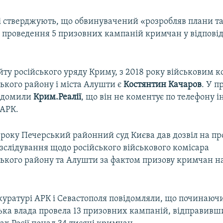
і стверджують, що обвинувачений «розробляв плани т
в проведення 5 призовних кампаній кримчан у відпові
ту російського уряду Криму, з 2018 року військовим 
ького району і міста Алушти є
Костянтин Качаров
. У 
відомили
Крим.Реалії
, що він не коментує по телефону 
АРК.
 року Печерський районний суд Києва дав дозвіл на п
зслідування щодо російського військового комісара
ького району та Алушти за фактом призову кримчан на
уратурі АРК і Севастополя повідомляли, що починаючи 
ька влада провела 13 призовних кампаній, відправивш