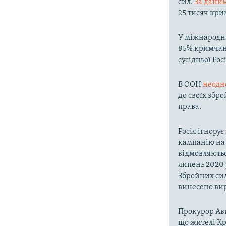
сил.
За дани
25 тисяч кри
У міжнародні
85% кримчан,
сусідньої Росі
В ООН
неодн
до своїх збр
права.
Росія ігнору
кампанію на 
відмовляютьс
липень 2020 
Збройних сила
винесено вир
Прокурор Авт
що жителі Кр