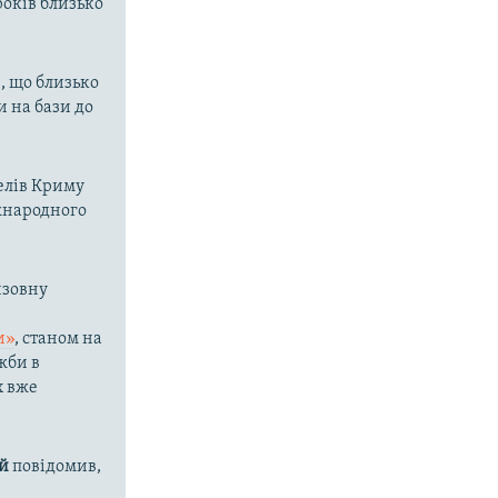
 років близько
, що близько
и на бази до
елів Криму
іжнародного
изовну
и»
, станом на
жби в
х вже
й
повідомив,