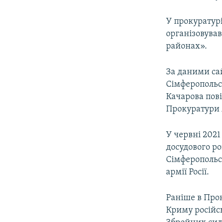
У прокуратур
організовува
районах».
За даними сай
Сімферопольс
Качарова по
Прокуратури 
У червні 2021
досудового ро
Сімферопольс
армії Росії.
Раніше в Прок
Криму російс