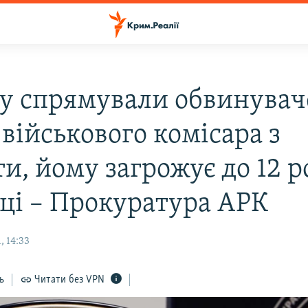
ду спрямували обвинува
військового комісара з
и, йому загрожує до 12 р
иці – Прокуратура АРК
, 14:33
ь
Читати без VPN