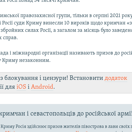
х Росії понад 34 тисячі кримчан.
мської правозахисної групи, тільки в серпні 2021 рок
і Росії суди Криму винесли 10 вироків щодо кримчан «
 збройних силах Росії, а загалом за місяць було заведен
 справ.
ада і міжнародні організації називають призов до росій
у Криму незаконним.
з блокування і цензури! Встановити
додаток
ії для
iOS
і
Android
.
кримчан і севастопольців до російської армі
ї Криму Росія здійснює призов жителів півострова в лави своїх