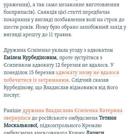
ураження), а так само незаконне виготовлення
боєприпасів). Санкція цієї статті передбачає
покарання у вигляді позбавлення волі на строк до
шести років. Йому було обрано запобіжний захід у
вигляді арешту до 11 травня.
Дружина Єсипенао уклала угоду з адвокатом
Емілем Курбедіновим
, проте зустрітися з
Єсипенком адвокату 12 березня не вдалося. У
понеділок 15 березня
адвокату знову не вдалося
побачитися із затриманим
. Слідчий сказав
Курбедінову, що Владислав відмовився від його
послуг.
Раніше
дружина Владислава Єсипенка Катерина
звернулася
до російського омбудсмена
Тетяни
Москалькової
, підконтрольного Кремлю
омбудсмена анексованого Криму
Лариси