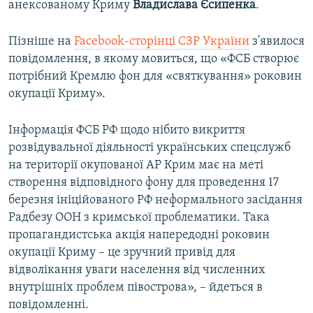
анексованому Криму
Владислава Єсипенка
.
ВІДЕОУРОКИ «ELIFBE»
Русский
СВІДЧЕННЯ ОКУПАЦІЇ
Пізніше на
Facebook-сторінці СЗР України
з'явилося
Qırımtatar
повідомлення, в якому мовиться, що «ФСБ створює
УКРАЇНСЬКА ПРОБЛЕМА КРИМУ
потрібний Кремлю фон для «святкування» роковин
ДОЛУЧАЙСЯ!
ІНФОГРАФІКА
окупації Криму».
Інформація ФСБ РФ щодо нібито викриття
розвідувальної діяльності українських спецслужб
Усі сайти RFE/RL
на території окупованої АР Крим має на меті
створення відповідного фону для проведення 17
березня ініційованого РФ неформального засідання
Радбезу ООН з кримської проблематики. Така
пропагандистська акція напередодні роковин
окупації Криму – це зручний привід для
відволікання уваги населення від численних
внутрішніх проблем півострова», – йдеться в
повідомленні.