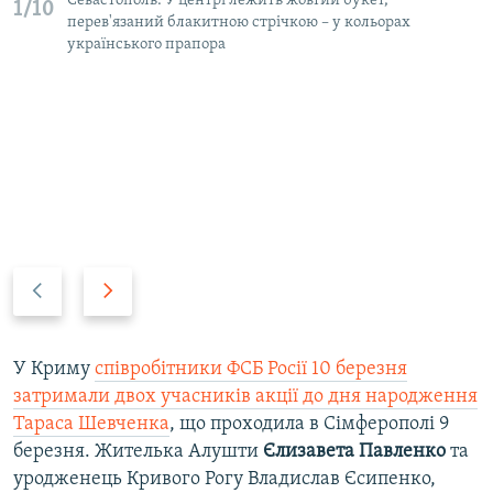
Севастополь. У центрі лежить жовтий букет,
1/10
перев'язаний блакитною стрічкою – у кольорах
українського прапора
P
N
r
e
e
x
v
t
У Криму
співробітники ФСБ Росії 10 березня
i
s
затримали двох учасників акції до дня народження
o
l
Тараса Шевченка
, що проходила в Сімферополі 9
u
i
березня. Жителька Алушти
Єлизавета Павленко
та
s
d
уродженець Кривого Рогу Владислав Єсипенко,