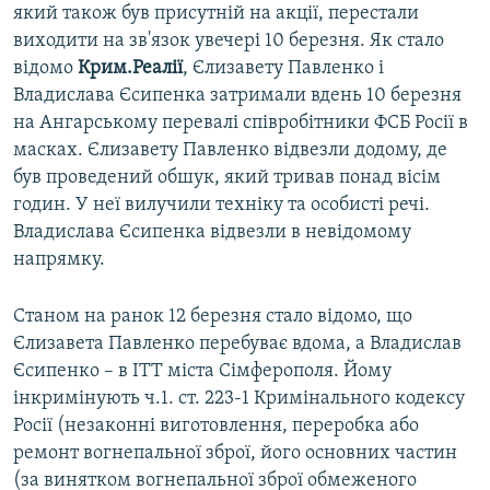
s
e
який також був присутній на акції, перестали
l
виходити на зв'язок увечері 10 березня. Як стало
i
відомо
Крим.Реалії
, Єлизавету Павленко і
d
Владислава Єсипенка затримали вдень 10 березня
e
на Ангарському перевалі співробітники ФСБ Росії в
масках. Єлизавету Павленко відвезли додому, де
був проведений обшук, який тривав понад вісім
годин. У неї вилучили техніку та особисті речі.
Владислава Єсипенка відвезли в невідомому
напрямку.
Станом на ранок 12 березня стало відомо, що
Єлизавета Павленко перебуває вдома, а Владислав
Єсипенко – в ІТТ міста Сімферополя. Йому
інкримінують ч.1. ст. 223-1 Кримінального кодексу
Росії (незаконні виготовлення, переробка або
ремонт вогнепальної зброї, його основних частин
(за винятком вогнепальної зброї обмеженого