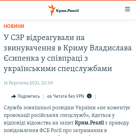
Доступність
посилання
Перейти
НОВИНИ
до
НОВИНИ
У СЗР відреагували на
основного
ВОДА.КРИМ
матеріалу
звинувачення в Криму Владислава
ВІДЕО ТА ФОТО
Перейти
Єсипенка у співпраці з
до
ПОЛІТИКА
українськими спецслужбами
основної
БЛОГИ
навігації
16 березень 2021, 20:59
Перейти
ПОГЛЯД
до
Поділитись
Читати без VPN
ІНТЕРВ'Ю
пошуку
Служба зовнішньої розвідки України «не коментує
ВСЕ ЗА ДЕНЬ
провокації російських спецслужб», йдеться у
СПЕЦПРОЕКТИ
відповіді відомства на запит
Крим.Реалії
з приводу
повідомлення ФСБ Росії про затримання в
ЯК ОБІЙТИ БЛОКУВАННЯ
ДЕПОРТАЦІЯ