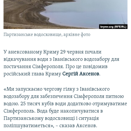
ВІДЕОУРОКИ «ELIFBE»
Русский
СВІДЧЕННЯ ОКУПАЦІЇ
Qırımtatar
УКРАЇНСЬКА ПРОБЛЕМА КРИМУ
Партизанське водосховище, архівне фото
ДОЛУЧАЙСЯ!
ІНФОГРАФІКА
У анексованому Криму 29 червня почали
відкачування води з Іванівського водозабору для
Усі сайти RFE/RL
постачання Сімферополя. Про це повідомив
російський глава Криму
Сергій Аксенов
.
«Ми запускаємо чергову гілку з Іванівського
водозабору для забезпечення Сімферополя питною
водою. 25 тисяч кубів води додатково отримуватиме
Сімферополь. Вода буде накопичуватися в
Партизанському водосховищі і ситуація
поліпшуватиметься», – сказав Аксенов.