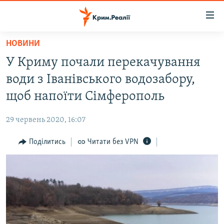
Доступність
посилання
Перейти
НОВИНИ
до
НОВИНИ
У Криму почали перекачування
основного
ВОДА.КРИМ
матеріалу
води з Іванівського водозабору,
ВІДЕО ТА ФОТО
Перейти
щоб напоїти Сімферополь
до
ПОЛІТИКА
основної
29 червень 2020, 16:07
БЛОГИ
навігації
Перейти
Поділитись
Читати без VPN
ПОГЛЯД
до
ІНТЕРВ'Ю
пошуку
ВСЕ ЗА ДЕНЬ
СПЕЦПРОЕКТИ
ЯК ОБІЙТИ БЛОКУВАННЯ
ДЕПОРТАЦІЯ