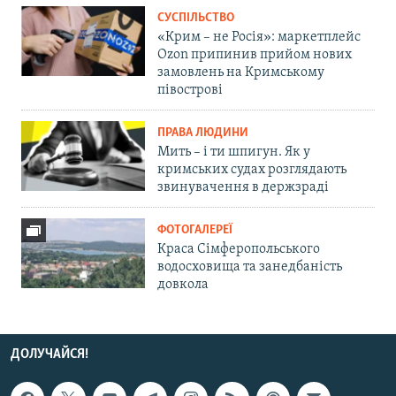
СУСПІЛЬСТВО
«Крим – не Росія»: маркетплейс
Ozon припинив прийом нових
замовлень на Кримському
півострові
ПРАВА ЛЮДИНИ
Мить – і ти шпигун. Як у
кримських судах розглядають
звинувачення в держзраді
ФОТОГАЛЕРЕЇ
Краса Сімферопольського
водосховища та занедбаність
довкола
ДОЛУЧАЙСЯ!