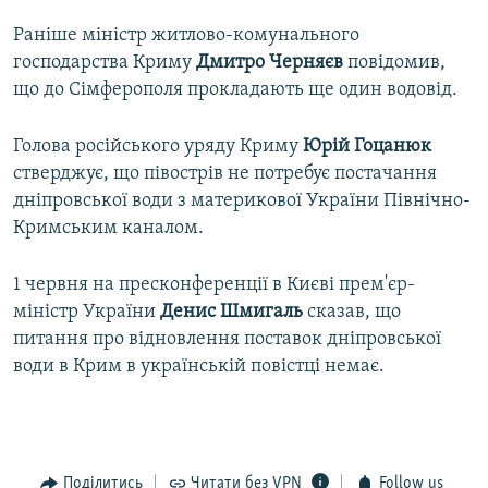
Auto
270p
360p
480p
480p
Раніше міністр житлово-комунального
господарства Криму
Дмитро Черняєв
повідомив,
1080p
1080p
що до Сімферополя прокладають ще один водовід.
Голова російського уряду Криму
Юрій Гоцанюк
стверджує, що півострів не потребує постачання
дніпровської води з материкової України Північно-
Кримським каналом.
1 червня на пресконференції в Києві прем'єр-
міністр України
Денис Шмигаль
сказав, що
питання про відновлення поставок дніпровської
води в Крим в українській повістці немає.
Поділитись
Читати без VPN
Follow us