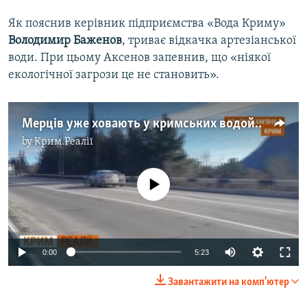
Як пояснив керівник підприємства «Вода Криму»
Володимир Баженов
, триває відкачка артезіанської
води. При цьому Аксенов запевнив, що «ніякої
екологічної загрози це не становить».
Мерців уже ховають у кримських водоймах | Крим.Реалії (відео)
by
Крим.Реалії
No media source currently available
Auto
0:00
5:23
270p
Завантажити на комп'ютер
360p