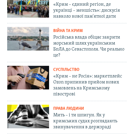
«Крим – єдиний регіон, де
українці – меншість»: дискусія
навколо нової пам'ятної дати
ВІЙНА ТА КРИМ
Російська влада обіцяє закрити
морський шлях українським
БпЛА до Севастополя. Чи реально
це?
СУСПІЛЬСТВО
«Крим – не Росія»: маркетплейс
Ozon припинив прийом нових
замовлень на Кримському
півострові
ПРАВА ЛЮДИНИ
Мить – і ти шпигун. Як у
кримських судах розглядають
звинувачення в держзраді