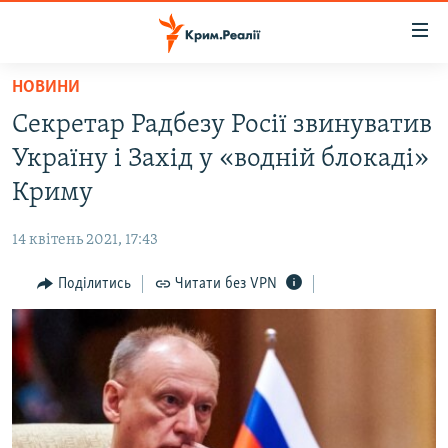
Доступність
посилання
Перейти
НОВИНИ
до
НОВИНИ
Секретар Радбезу Росії звинуватив
основного
ВОДА.КРИМ
матеріалу
Україну і Захід у «водній блокаді»
ВІДЕО ТА ФОТО
Перейти
Криму
до
ПОЛІТИКА
основної
14 квітень 2021, 17:43
БЛОГИ
навігації
Перейти
Поділитись
Читати без VPN
ПОГЛЯД
до
ІНТЕРВ'Ю
пошуку
ВСЕ ЗА ДЕНЬ
СПЕЦПРОЕКТИ
ЯК ОБІЙТИ БЛОКУВАННЯ
ДЕПОРТАЦІЯ