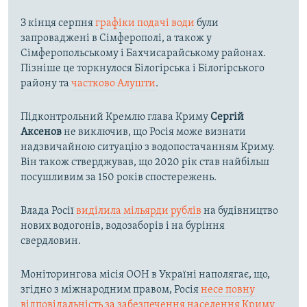
З кінця серпня
графіки подачі води
були
запроваджені в Сімферополі, а також у
Сімферопольському і Бахчисарайському районах.
Пізніше це торкнулося Білогірська і Білогірського
району та
частково Алушти
.
Підконтрольний Кремлю глава Криму
Сергій
Аксенов
не виключив, що Росія може визнати
надзвичайною ситуацію з водопостачанням Криму.
Він також стверджував, що 2020 рік став найбільш
посушливим за 150 років спостережень.
Влада Росії
виділила мільярди рублів
на будівництво
нових водогонів, водозаборів і на буріння
свердловин.
Моніторингова місія ООН в Україні наполягає, що,
згідно з міжнародним правом, Росія
несе повну
відповідальність за забезпечення населення Криму