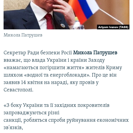
ВІДЕОУРОКИ «ELIFBE»
Русский
СВІДЧЕННЯ ОКУПАЦІЇ
Qırımtatar
УКРАЇНСЬКА ПРОБЛЕМА КРИМУ
Микола Патрушев
ДОЛУЧАЙСЯ!
ІНФОГРАФІКА
Секретар Ради безпеки Росії
Микола Патрушев
вважає, що влада України і країни Заходу
Усі сайти RFE/RL
«намагаються погіршити життя» жителів Криму
шляхом «водної та енергоблокади». Про це він
заявив 14 квітня на нараді, яку провів у
Севастополі.
«З боку України та її західних покровителів
запроваджуються різні
санкції, робляться спроби руйнування економічних
зв'язків,