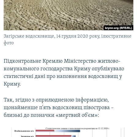
ВІДЕОУРОКИ «ELIFBE»
Русский
СВІДЧЕННЯ ОКУПАЦІЇ
Qırımtatar
УКРАЇНСЬКА ПРОБЛЕМА КРИМУ
Загірське водосховище, 14 грудня 2020 року, ілюстративне
ДОЛУЧАЙСЯ!
ІНФОГРАФІКА
фото
Підконтрольне Кремлю Міністерство житлово-
Усі сайти RFE/RL
комунального господарства Криму опублікувало
статистичні дані про наповнення водосховищ у
Криму.
Так, згідно з оприлюдненою інформацією,
щонайменше п'ять водосховищ півострова –
близькі до позначки «мертвий об'єм»: