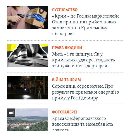
СУСПІЛЬСТВО
«Крим – не Росія»: маркетплейс
Ozon припинив прийом нових
замовлень на Кримському
півострові
ПРАВА ЛЮДИНИ
Мить – і ти шпигун. Як у
кримських судах розглядають
звинувачення в держзраді
ВІЙНА ТА КРИМ
Сорок днів, сорок ночей. Про
результати кримської операції з
примусу Росії до миру
ФОТОГАЛЕРЕЇ
Краса Сімферопольського
водосховища та занедбаність
довкола