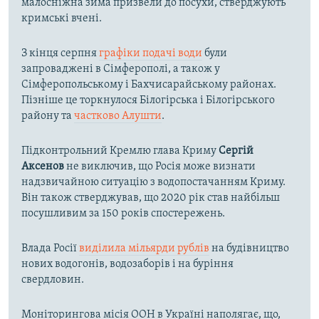
малосніжна зима призвели до посухи, стверджують
кримські вчені.
З кінця серпня
графіки подачі води
були
запроваджені в Сімферополі, а також у
Сімферопольському і Бахчисарайському районах.
Пізніше це торкнулося Білогірська і Білогірського
району та
частково Алушти
.
Підконтрольний Кремлю глава Криму
Сергій
Аксенов
не виключив, що Росія може визнати
надзвичайною ситуацію з водопостачанням Криму.
Він також стверджував, що 2020 рік став найбільш
посушливим за 150 років спостережень.
Влада Росії
виділила мільярди рублів
на будівництво
нових водогонів, водозаборів і на буріння
свердловин.
Моніторингова місія ООН в Україні наполягає, що,