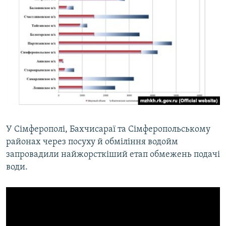
У Сімферополі, Бахчисараї та Сімферопольському
районах через посуху й обміління водойм
запровадили найжорсткіший етап обмежень подачі
води.​