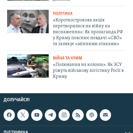
ПОЛІТИКА
«Короткострокова акція
перетворилася на війну на
виснаження»: Як пропаганда РФ
у Криму пояснює невдачі «СВО»
та залякує «мінними атаками»
ВІЙНА ТА КРИМ
«Полювання на колони». Як ЗСУ
ріжуть військову логістику Росії в
Криму
ДОЛУЧАЙСЯ!
ПІДТРИМКА