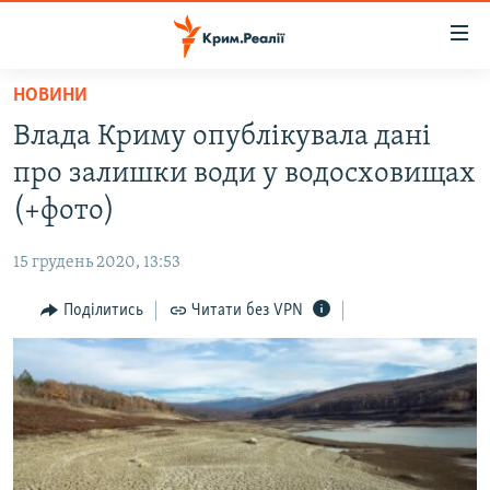
Доступність
посилання
Перейти
НОВИНИ
до
НОВИНИ
Влада Криму опублікувала дані
основного
ВОДА.КРИМ
матеріалу
про залишки води у водосховищах
ВІДЕО ТА ФОТО
Перейти
(+фото)
до
ПОЛІТИКА
основної
15 грудень 2020, 13:53
БЛОГИ
навігації
Перейти
Поділитись
Читати без VPN
ПОГЛЯД
до
ІНТЕРВ'Ю
пошуку
ВСЕ ЗА ДЕНЬ
СПЕЦПРОЕКТИ
ЯК ОБІЙТИ БЛОКУВАННЯ
ДЕПОРТАЦІЯ