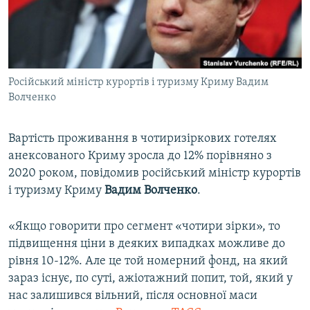
ВІДЕОУРОКИ «ELIFBE»
Русский
СВІДЧЕННЯ ОКУПАЦІЇ
Qırımtatar
УКРАЇНСЬКА ПРОБЛЕМА КРИМУ
Російський міністр курортів і туризму Криму Вадим
ДОЛУЧАЙСЯ!
ІНФОГРАФІКА
Волченко
Вартість проживання в чотиризіркових готелях
Усі сайти RFE/RL
анексованого Криму зросла до 12% порівняно з
2020 роком, повідомив російський міністр курортів
і туризму Криму
Вадим Волченко
.
«Якщо говорити про сегмент «чотири зірки», то
підвищення ціни в деяких випадках можливе до
рівня 10-12%. Але це той номерний фонд, на який
зараз існує, по суті, ажіотажний попит, той, який у
нас залишився вільний, після основної маси