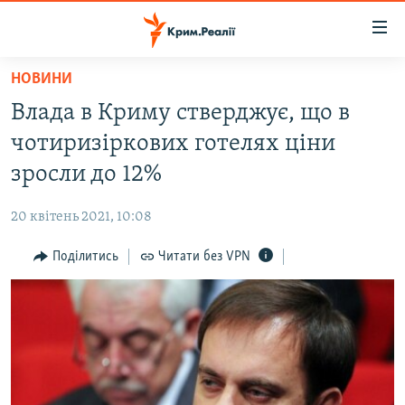
Доступність
посилання
Перейти
НОВИНИ
до
НОВИНИ
Влада в Криму стверджує, що в
основного
ВОДА.КРИМ
матеріалу
чотиризіркових готелях ціни
ВІДЕО ТА ФОТО
Перейти
зросли до 12%
до
ПОЛІТИКА
основної
20 квітень 2021, 10:08
БЛОГИ
навігації
Перейти
Поділитись
Читати без VPN
ПОГЛЯД
до
ІНТЕРВ'Ю
пошуку
ВСЕ ЗА ДЕНЬ
СПЕЦПРОЕКТИ
ЯК ОБІЙТИ БЛОКУВАННЯ
ДЕПОРТАЦІЯ