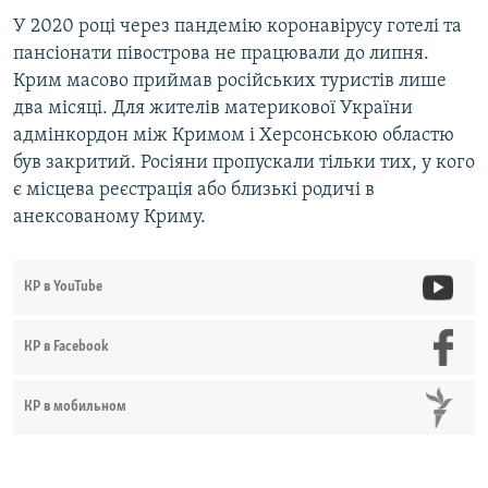
У 2020 році через пандемію коронавірусу готелі та
пансіонати півострова не працювали до липня.
Крим масово приймав російських туристів лише
два місяці. Для жителів материкової України
адмінкордон між Кримом і Херсонською областю
був закритий. Росіяни пропускали тільки тих, у кого
є місцева реєстрація або близькі родичі в
анексованому Криму.
КР в YouTube
КР в Facebook
КР в мобильном