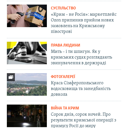
СУСПІЛЬСТВО
«Крим – не Росія»: маркетплейс
Ozon припинив прийом нових
замовлень на Кримському
півострові
ПРАВА ЛЮДИНИ
Мить – і ти шпигун. Як у
кримських судах розглядають
звинувачення в держзраді
ФОТОГАЛЕРЕЇ
Краса Сімферопольського
водосховища та занедбаність
довкола
ВІЙНА ТА КРИМ
Сорок днів, сорок ночей. Про
результати кримської операції з
примусу Росії до миру