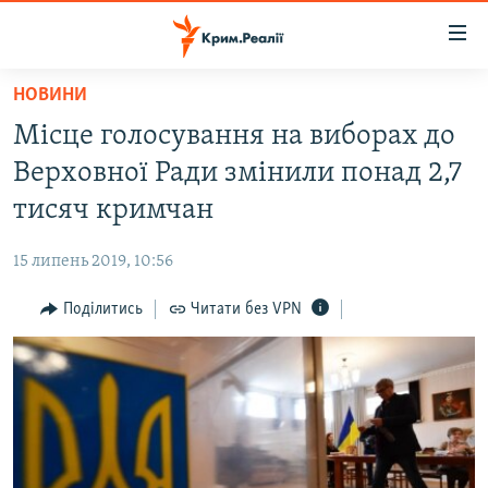
Доступність
посилання
Перейти
НОВИНИ
до
НОВИНИ
Місце голосування на виборах до
основного
ВОДА.КРИМ
матеріалу
Верховної Ради змінили понад 2,7
ВІДЕО ТА ФОТО
Перейти
тисяч кримчан
до
ПОЛІТИКА
основної
15 липень 2019, 10:56
БЛОГИ
навігації
Перейти
Поділитись
Читати без VPN
ПОГЛЯД
до
ІНТЕРВ'Ю
пошуку
ВСЕ ЗА ДЕНЬ
СПЕЦПРОЕКТИ
ЯК ОБІЙТИ БЛОКУВАННЯ
ДЕПОРТАЦІЯ