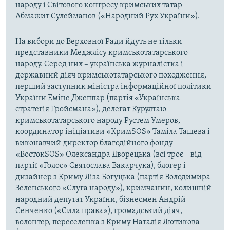
народу і Світового конгресу кримських татар
Абмажит Сулейманов («Народний Рух України»).
На вибори до Верховної Ради йдуть не тільки
представники Меджлісу кримськотатарського
народу. Серед них – українська журналістка і
державний діяч кримськотатарського походження,
перший заступник міністра інформаційної політики
України Еміне Джеппар (партія «Українська
стратегія Гройсмана»), делегат Курултаю
кримськотатарського народу Рустем Умеров,
координатор ініціативи «КримSOS» Таміла Ташева і
виконавчий директор благодійного фонду
«ВостокSOS» Олександра Дворецька (всі троє – від
партії «Голос» Святослава Вакарчука), блогер і
дизайнер з Криму Ліза Богуцька (партія Володимира
Зеленського «Слуга народу»), кримчанин, колишній
народний депутат України, бізнесмен Андрій
Сенченко («Сила права»), громадський діяч,
волонтер, переселенка з Криму Наталія Лютикова