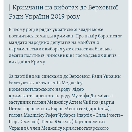
Кримчани на виборах до Верховної
Ради України 2019 року
В цьому році в рядах української влади може
посилитися команда кримчан. Про намір боротися за
мандати народних депутатів на майбутніх
парламентських виборах уже оголосили близько
десяти політиків, чиновників і громадських діячів –
вихідців з Криму.
За партійними списками до Верховної Ради України
балотуються п'ять членів Меджлісу
кримськотатарського народу: лідер
кримськотатарського народу Мустафа Джемілєв і
заступник голови Меджлісу Ахтем Чийгоз (партія
Петра Порошенка «Європейська солідарність»),
голова Меджлісу Рефат Чубаров (партія «Сила і честь»
Ігоря Смешка), Гаяна Юксель (Партія зелених
України), член Меджлісу кримськотатарського