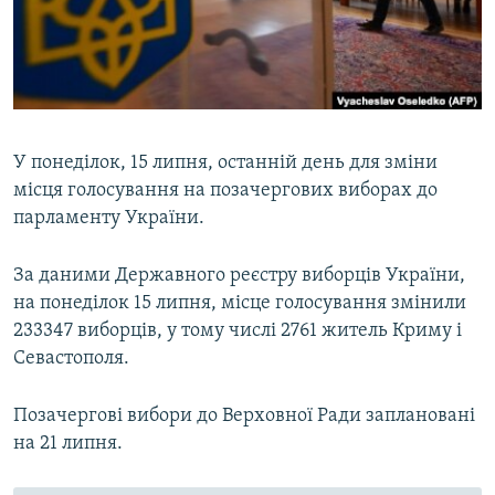
ВІДЕОУРОКИ «ELIFBE»
Русский
СВІДЧЕННЯ ОКУПАЦІЇ
Qırımtatar
УКРАЇНСЬКА ПРОБЛЕМА КРИМУ
ДОЛУЧАЙСЯ!
ІНФОГРАФІКА
У понеділок, 15 липня, останній день для зміни
місця голосування на позачергових виборах до
парламенту України.
Усі сайти RFE/RL
За даними Державного реєстру виборців України,
на понеділок 15 липня, місце голосування змінили
233347 виборців, у тому числі 2761 житель Криму і
Севастополя.
Позачергові вибори до Верховної Ради заплановані
на 21 липня.