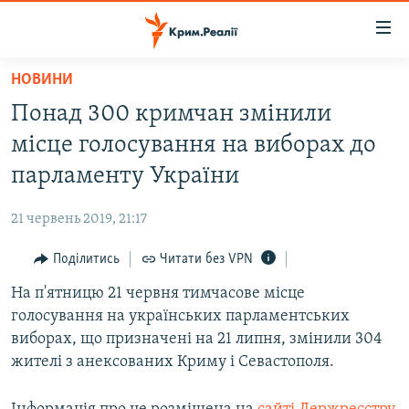
Доступність
посилання
Перейти
НОВИНИ
до
НОВИНИ
Понад 300 кримчан змінили
основного
ВОДА.КРИМ
матеріалу
місце голосування на виборах до
ВІДЕО ТА ФОТО
Перейти
парламенту України
до
ПОЛІТИКА
основної
21 червень 2019, 21:17
БЛОГИ
навігації
Перейти
Поділитись
Читати без VPN
ПОГЛЯД
до
На п'ятницю 21 червня тимчасове місце
ІНТЕРВ'Ю
пошуку
голосування на українських парламентських
ВСЕ ЗА ДЕНЬ
виборах, що призначені на 21 липня, змінили 304
СПЕЦПРОЕКТИ
жителі з анексованих Криму і Севастополя.
ЯК ОБІЙТИ БЛОКУВАННЯ
ДЕПОРТАЦІЯ