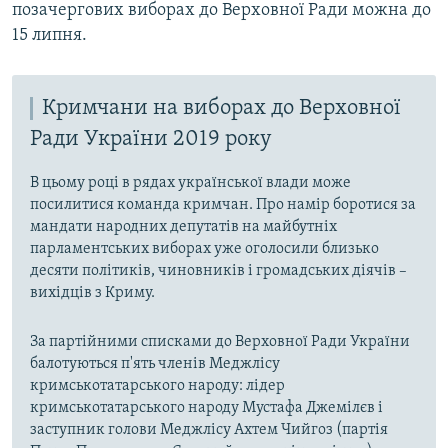
позачергових виборах до Верховної Ради можна до
15 липня.
Кримчани на виборах до Верховної
Ради України 2019 року
В цьому році в рядах української влади може
посилитися команда кримчан. Про намір боротися за
мандати народних депутатів на майбутніх
парламентських виборах уже оголосили близько
десяти політиків, чиновників і громадських діячів –
вихідців з Криму.
За партійними списками до Верховної Ради України
балотуються п'ять членів Меджлісу
кримськотатарського народу: лідер
кримськотатарського народу Мустафа Джемілєв і
заступник голови Меджлісу Ахтем Чийгоз (партія