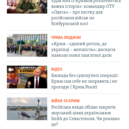
«Для них із Кримом розпочнеться
важка історія»: командир ОТУ
«Одеса» – про пастку для
російських військ на
Кінбурнській косі
ПРАВА ЛЮДИНИ
«Крим – єдиний регіон, де
українці – меншість»: дискусія
навколо нової пам'ятної дати
ВІДЕО
Блокада без сухопутної операції:
Крим сам себе не заправить і не
прогодує | Крим.Реалії
ВІЙНА ТА КРИМ
Російська влада обіцяє закрити
морський шлях українським
БпЛА до Севастополя. Чи реально
це?