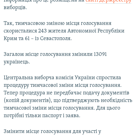
Інформація про це розміщена на
сайті Держреєстру
ВІДЕОУРОКИ «ELIFBE»
виборців.
Русский
СВІДЧЕННЯ ОКУПАЦІЇ
Qırımtatar
Так, тимчасовою зміною місця голосування
УКРАЇНСЬКА ПРОБЛЕМА КРИМУ
скористалися 243 жителя Автономної Республіки
ДОЛУЧАЙСЯ!
Крим та 61 – із Севастополя.
ІНФОГРАФІКА
Загалом місце голосування змінили 13091
українець.
Усі сайти RFE/RL
Центральна виборча комісія України спростила
процедуру тимчасової зміни місця голосування.
Тепер процедура не передбачає подачу документів
(копій документів), що підтверджують необхідність
тимчасової зміни місця голосування. Для цього
потрібні тільки паспорт і заява.
Змінити місце голосування для участі у