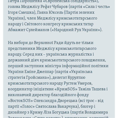
Петра Порошенка «Європейська солідарність»),
голова Меджлісу Рефат Чубаров (партія «Сила і честь»
Ігоря Смешка), Гаяна Юксель (Партія зелених
України), член Меджлісу кримськотатарського
народу і Світового конгресу кримських татар
Абмажит Сулейманов («Народний Рух України»).
На вибори до Верховної Ради йдуть не тільки
представники Меджлісу кримськотатарського
народу. Серед них – українська журналістка і
державний діяч кримськотатарського походження,
перший заступник міністра інформаційної політики
України Еміне Джеппар (партія «Українська
стратегія Гройсмана»), делегат Курултаю
кримськотатарського народу Рустем Умеров,
координатор ініціативи «КримSOS» Таміла Ташева і
виконавчий директор благодійного фонду
«ВостокSOS» Олександра Дворецька (всі троє – від
партії «Голос» Святослава Вакарчука), блогер і
дизайнер з Криму Ліза Богуцька (партія Володимира