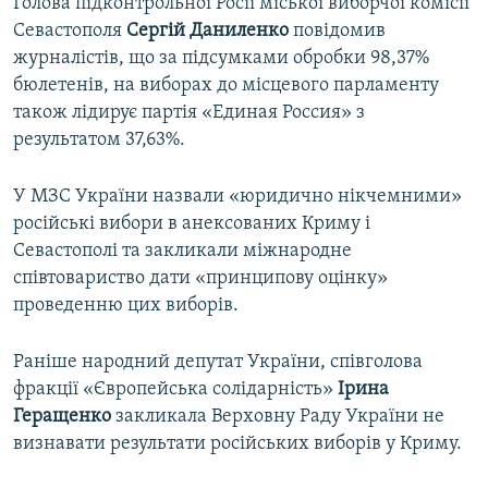
Голова підконтрольної Росії міської виборчої комісії
Севастополя
Сергій Даниленко
повідомив
журналістів, що за підсумками обробки 98,37%
бюлетенів, на виборах до місцевого парламенту
також лідирує партія «Единая Россия» з
результатом 37,63%.
У МЗС України назвали «юридично нікчемними»
російські вибори в анексованих Криму і
Севастополі та закликали міжнародне
співтовариство дати «принципову оцінку»
проведенню цих виборів.
Раніше народний депутат України, співголова
фракції «Європейська солідарність»
Ірина
Геращенко
закликала Верховну Раду України не
визнавати результати російських виборів у Криму.