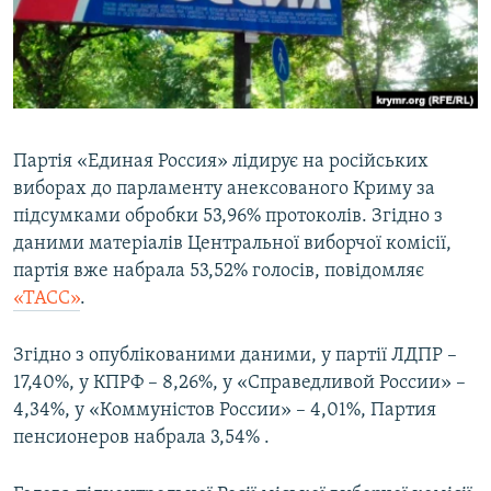
ВІДЕОУРОКИ «ELIFBE»
Русский
СВІДЧЕННЯ ОКУПАЦІЇ
Qırımtatar
УКРАЇНСЬКА ПРОБЛЕМА КРИМУ
ДОЛУЧАЙСЯ!
ІНФОГРАФІКА
Партія «Единая Россия» лідирує на російських
виборах до парламенту анексованого Криму за
підсумками обробки 53,96% протоколів. Згідно з
Усі сайти RFE/RL
даними матеріалів Центральної виборчої комісії,
партія вже набрала 53,52% голосів, повідомляє
«ТАСС»
.
Згідно з опублікованими даними, у партії ЛДПР –
17,40%, у КПРФ – 8,26%, у «Справедливой России» –
4,34%, у «Коммуністов России» – 4,01%, Партия
пенсионеров набрала 3,54% .