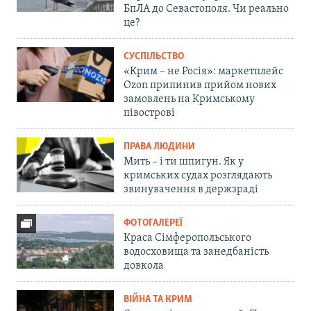
БпЛА до Севастополя. Чи реально
це?
СУСПІЛЬСТВО
«Крим – не Росія»: маркетплейс
Ozon припинив прийом нових
замовлень на Кримському
півострові
ПРАВА ЛЮДИНИ
Мить – і ти шпигун. Як у
кримських судах розглядають
звинувачення в держзраді
ФОТОГАЛЕРЕЇ
Краса Сімферопольського
водосховища та занедбаність
довкола
ВІЙНА ТА КРИМ