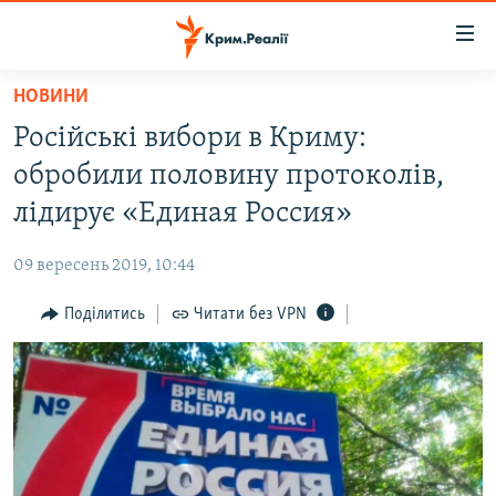
Доступність
посилання
Перейти
НОВИНИ
до
НОВИНИ
Російські вибори в Криму:
основного
ВОДА.КРИМ
матеріалу
обробили половину протоколів,
ВІДЕО ТА ФОТО
Перейти
лідирує «Единая Россия»
до
ПОЛІТИКА
основної
09 вересень 2019, 10:44
БЛОГИ
навігації
Перейти
Поділитись
Читати без VPN
ПОГЛЯД
до
ІНТЕРВ'Ю
пошуку
ВСЕ ЗА ДЕНЬ
СПЕЦПРОЕКТИ
ЯК ОБІЙТИ БЛОКУВАННЯ
ДЕПОРТАЦІЯ