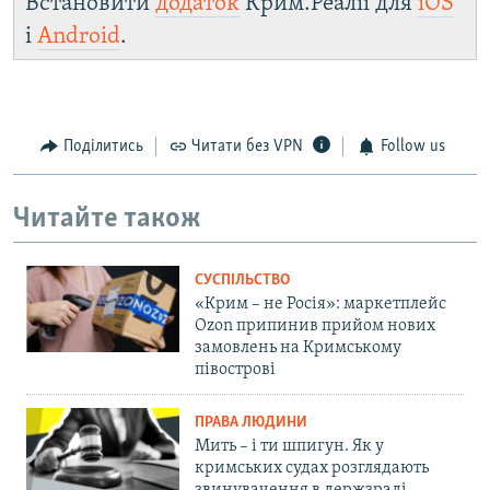
Встановити
додаток
Крим.Реалії для
iOS
і
Android
.
Поділитись
Читати без VPN
Follow us
Читайте також
СУСПІЛЬСТВО
«Крим – не Росія»: маркетплейс
Ozon припинив прийом нових
замовлень на Кримському
півострові
ПРАВА ЛЮДИНИ
Мить – і ти шпигун. Як у
кримських судах розглядають