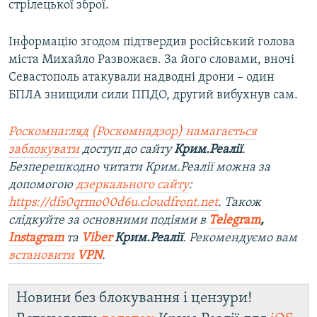
стрілецької зброї.
Інформацію згодом підтвердив російський голова
міста Михайло Развожаєв. За його словами, вночі
Севастополь атакували надводні дрони – один
БПЛА знищили сили ППДО, другий вибухнув сам.
Роскомнагляд (Роскомнадзор) намагається
заблокувати
доступ до сайту
Крим.Реалії
.
Безперешкодно читати Крим.Реалії можна за
допомогою
дзеркального сайту
:
https://dfs0qrmo00d6u.cloudfront.net
. Також
слідкуйте за основними подіями в
Telegram
,
Instagram
та
Viber
Крим.Реалії
. Рекомендуємо вам
встановити
VPN
.
Новини без блокування і цензури!