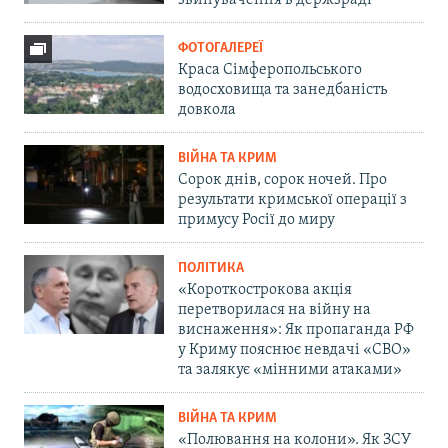
звинувачення в держзраді
ФОТОГАЛЕРЕЇ
Краса Сімферопольського
водосховища та занедбаність
довкола
ВІЙНА ТА КРИМ
Сорок днів, сорок ночей. Про
результати кримської операції з
примусу Росії до миру
ПОЛІТИКА
«Короткострокова акція
перетворилася на війну на
виснаження»: Як пропаганда РФ
у Криму пояснює невдачі «СВО»
та залякує «мінними атаками»
ВІЙНА ТА КРИМ
«Полювання на колони». Як ЗСУ