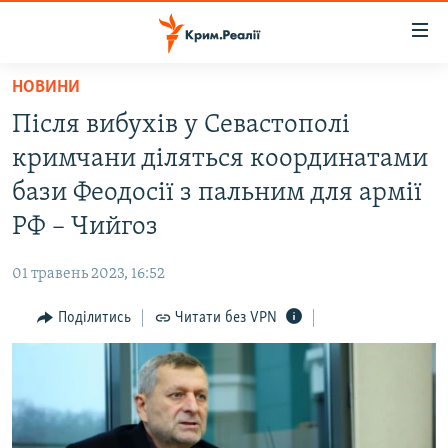
Доступність
посилання
Перейти
НОВИНИ
до
НОВИНИ
Після вибухів у Севастополі
основного
ВОДА.КРИМ
матеріалу
кримчани діляться координатами
ВІДЕО ТА ФОТО
Перейти
бази Феодосії з пальним для армії
до
ПОЛІТИКА
РФ – Чийгоз
основної
БЛОГИ
навігації
01 травень 2023, 16:52
Перейти
ПОГЛЯД
до
Поділитись
Читати без VPN
ІНТЕРВ'Ю
пошуку
ВСЕ ЗА ДЕНЬ
СПЕЦПРОЕКТИ
ЯК ОБІЙТИ БЛОКУВАННЯ
ДЕПОРТАЦІЯ