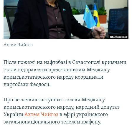
ВІДЕОУРОКИ «ELIFBE»
Русский
СВІДЧЕННЯ ОКУПАЦІЇ
Qırımtatar
УКРАЇНСЬКА ПРОБЛЕМА КРИМУ
ДОЛУЧАЙСЯ!
ІНФОГРАФІКА
Ахтем Чийгоз
Після пожежі на нафтобазі в Севастополі кримчани
Усі сайти RFE/RL
стали відправляти представникам Меджлісу
кримськотатарського народу координати
нафтобази Феодосії.
Про це заявив заступник голови Меджлісу
кримськотатарського народу, народний депутат
України
Ахтем Чийгоз
в ефірі українського
загальнонаціонального телелемарафону.