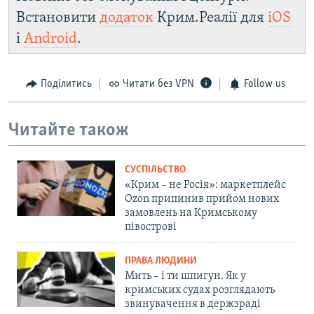
Встановити
додаток
Крим.Реалії для
iOS
і
Android
.
Поділитись
Читати без VPN
Follow us
Читайте також
СУСПІЛЬСТВО
«Крим – не Росія»: маркетплейс
Ozon припинив прийом нових
замовлень на Кримському
півострові
ПРАВА ЛЮДИНИ
Мить – і ти шпигун. Як у
кримських судах розглядають
звинувачення в держзраді