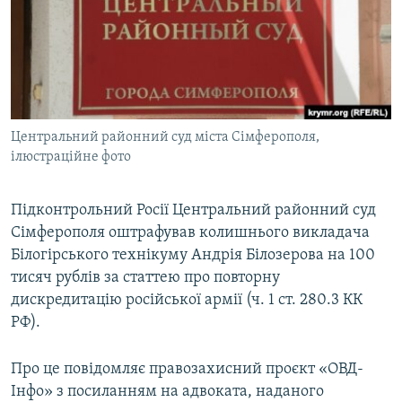
ВІДЕОУРОКИ «ELIFBE»
Русский
СВІДЧЕННЯ ОКУПАЦІЇ
Qırımtatar
УКРАЇНСЬКА ПРОБЛЕМА КРИМУ
ДОЛУЧАЙСЯ!
ІНФОГРАФІКА
Центральний районний суд міста Сімферополя,
ілюстраційне фото
Усі сайти RFE/RL
Підконтрольний Росії Центральний районний суд
Сімферополя оштрафував колишнього викладача
Білогірського технікуму Андрія Білозерова на 100
тисяч рублів за статтею про повторну
дискредитацію російської армії (ч. 1 ст. 280.3 КК
РФ).
Про це повідомляє правозахисний проєкт «ОВД-
Інфо» з посиланням на адвоката, наданого