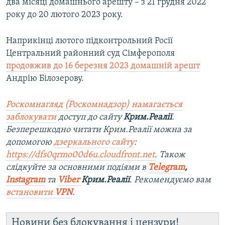
два місяці домашнього арешту – з 21 грудня 2022
року до 20 лютого 2023 року.
Наприкінці лютого підконтрольний Росії
Центральний районний суд Сімферополя
продовжив до 16 березня 2023 домашній арешт
Андрію Білозерову.
Роскомнагляд (Роскомнадзор) намагається
заблокувати
доступ до сайту
Крим.Реалії
.
Безперешкодно читати Крим.Реалії можна за
допомогою
дзеркального сайту
:
https://dfs0qrmo00d6u.cloudfront.net
. Також
слідкуйте за основними подіями в
Telegram
,
Instagram
та
Viber
Крим.Реалії
. Рекомендуємо вам
встановити
VPN
.
Новини без блокування і цензури!