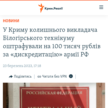
Доступність
посилання
Перейти
НОВИНИ
до
НОВИНИ
У Криму колишнього викладача
основного
ВОДА.КРИМ
матеріалу
Білогірського технікуму
ВІДЕО ТА ФОТО
Перейти
оштрафували на 100 тисяч рублів
до
ПОЛІТИКА
за «дискредитацію» армії РФ
основної
БЛОГИ
навігації
23 березень 2023, 17:18
Перейти
ПОГЛЯД
до
Поділитись
Читати без VPN
ІНТЕРВ'Ю
пошуку
ВСЕ ЗА ДЕНЬ
СПЕЦПРОЕКТИ
ЯК ОБІЙТИ БЛОКУВАННЯ
ДЕПОРТАЦІЯ