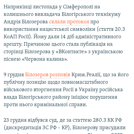
Наприкінці листопада у Сімферополі на
колишнього викладача Білогірського технікуму
Андрія Білозерова
склали протокол
про
використання нацистської символіки (стаття 20.3
КоАП Росії). Йому дали 14 діб адміністративного
арешту. Причиною цього стала публікація на
сторінці Білозерова у «ВКонтакте» з українською
піснею «Червона калина».
9 грудня
Білозеров розповів
Крим.Реалії, що за його
публічну позицію щодо повномасштабного
військового вторгнення Росії в Україну російська
влада Білогірського району ініціює порушення
проти нього кримінальної справи.
23 грудня відбувся суд, де за статтею 280.3 КК РФ
(дискредитація ЗС РФ – КР), Білозерову присудили