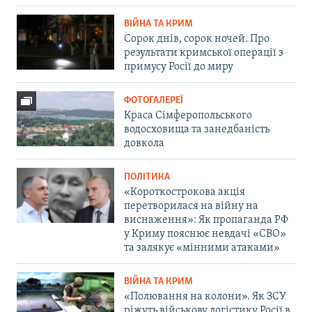
ВІЙНА ТА КРИМ
Сорок днів, сорок ночей. Про
результати кримської операції з
примусу Росії до миру
ФОТОГАЛЕРЕЇ
Краса Сімферопольського
водосховища та занедбаність
довкола
ПОЛІТИКА
«Короткострокова акція
перетворилася на війну на
виснаження»: Як пропаганда РФ
у Криму пояснює невдачі «СВО»
та залякує «мінними атаками»
ВІЙНА ТА КРИМ
«Полювання на колони». Як ЗСУ
ріжуть військову логістику Росії в