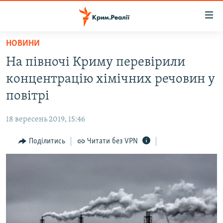
Доступність
посилання
Перейти
НОВИНИ
до
НОВИНИ
На півночі Криму перевірили
основного
ВОДА.КРИМ
матеріалу
концентрацію хімічних речовин у
ВІДЕО ТА ФОТО
Перейти
повітрі
до
ПОЛІТИКА
основної
18 вересень 2019, 15:46
БЛОГИ
навігації
Перейти
Поділитись
Читати без VPN
ПОГЛЯД
до
ІНТЕРВ'Ю
пошуку
ВСЕ ЗА ДЕНЬ
СПЕЦПРОЕКТИ
ЯК ОБІЙТИ БЛОКУВАННЯ
ДЕПОРТАЦІЯ