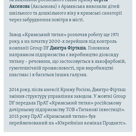
За вказівкою російського глави Криму
Сергія
Аксенова
(Аксьонова) з Армянська вивозили дітей
шкільного та дошкільного віку в кримські санаторії
через забруднення повітря в місті.
Завод «Кримський титан» розпочав роботу ще 1971
року, а на початку 2000-х перейшов під контроль
компанії Group DF
Дмитра Фірташа
. Головним
напрямком підприємства є виробництво діоксиду
титану – речовини, що застосовується в лакофарбовій,
гумотехнічній промисловості, при виробництві
пластмас і в багатьох інших галузях.
2014 року, після анексії Криму Росією, Дмитро Фірташ
змінив структуру управління заводом. У жовтні Group
DF передала ПрАТ «Кримський титан» російському
дочірньому підприємству ТОВ «Титанові інвестиції».
2015 року ПрАТ «Кримський титан» був
перейменований на «Юкрейніан кемікал Продактс».