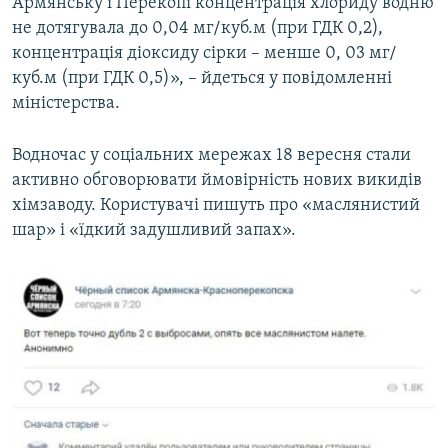
Армянську і Перекопі концентрація хлориду водню
не дотягувала до 0,04 мг/куб.м (при ГДК 0,2),
концентрація діоксиду сірки – менше 0, 03 мг/
куб.м (при ГДК 0,5)», – йдеться у повідомленні
міністерства.
Водночас у соціальних мережах 18 вересня стали
активно обговорювати ймовірність нових викидів
хімзаводу. Користувачі пишуть про «маслянистий
шар» і «їдкий задушливий запах».