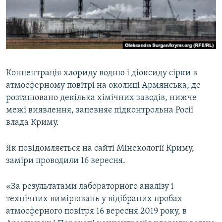
ВІДЕОУРОКИ «ELIFBE»
Русский
СВІДЧЕННЯ ОКУПАЦІЇ
Qırımtatar
УКРАЇНСЬКА ПРОБЛЕМА КРИМУ
ДОЛУЧАЙСЯ!
ІНФОГРАФІКА
Концентрація хлориду водню і діоксиду сірки в
атмосферному повітрі на околиці Армянська, де
розташовано декілька хімічних заводів, нижче
Усі сайти RFE/RL
межі виявлення, запевняє підконтрольна Росії
влада Криму.
Як повідомляється на сайті Мінекології Криму,
заміри проводили 16 вересня.
«За результатами лабораторного аналізу і
технічних вимірювань у відібраних пробах
атмосферного повітря 16 вересня 2019 року, в