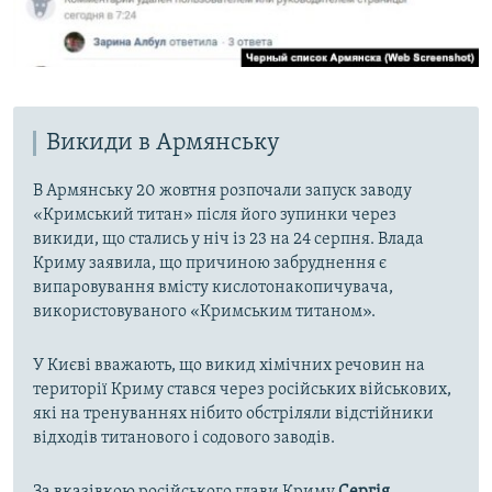
Викиди в Армянську
В Армянську 20 жовтня розпочали запуск заводу
«Кримський титан» після його зупинки через
викиди, що стались у ніч із 23 на 24 серпня. Влада
Криму заявила, що причиною забруднення є
випаровування вмісту кислотонакопичувача,
використовуваного «Кримським титаном».
У Києві вважають, що викид хімічних речовин на
території Криму стався через російських військових,
які на тренуваннях нібито обстріляли відстійники
відходів титанового і содового заводів.