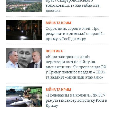
Краса Сімферопольського
водосховища та занедбаність
довкола
ВІЙНА ТА КРИМ
Сорок днів, сорок ночей. Про
результати кримської операції з
примусу Росії до миру
ПОЛІТИКА
«Короткострокова акція
перетворилася на війну на
виснаження»: Як пропаганда РФ
у Криму пояснює невдачі «СВО»
та залякує «мінними атаками»
ВІЙНА ТА КРИМ
«Полювання на колони». Як ЗСУ
ріжуть військову логістику Росії в
Криму