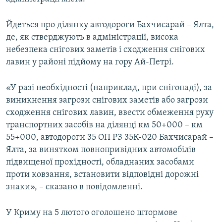
ВІДЕОУРОКИ «ELIFBE»
Русский
Йдеться про ділянку автодороги Бахчисарай – Ялта,
СВІДЧЕННЯ ОКУПАЦІЇ
Qırımtatar
де, як стверджують в адміністрації, висока
УКРАЇНСЬКА ПРОБЛЕМА КРИМУ
небезпека снігових заметів і сходження снігових
лавин у районі підйому на гору Ай-Петрі.
ДОЛУЧАЙСЯ!
ІНФОГРАФІКА
«У разі необхідності (наприклад, при снігопаді), за
виникнення загрози снігових заметів або загрози
Усі сайти RFE/RL
сходження снігових лавин, ввести обмеження руху
транспортних засобів на ділянці км 50+000 – км
55+000, автодороги 35 ОП РЗ 35К-020 Бахчисарай –
Ялта, за винятком повнопривідних автомобілів
підвищеної прохідності, обладнаних засобами
проти ковзання, встановити відповідні дорожні
знаки», – сказано в повідомленні.
У Криму на 5 лютого оголошено штормове