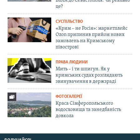
БпЛА до Севастополя. Чи реально
це?
СУСПІЛЬСТВО
«Крим – не Росія»: маркетплейс
Ozon припинив прийом нових
замовлень на Кримському
півострові
ПРАВА ЛЮДИНИ
Мить – і ти шпигун. Як у
кримських судах розглядають
звинувачення в держзраді
ФОТОГАЛЕРЕЇ
Краса Сімферопольського
водосховища та занедбаність
довкола