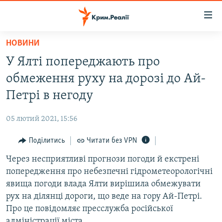
Доступність
посилання
Перейти
НОВИНИ
до
НОВИНИ
У Ялті попереджають про
основного
ВОДА.КРИМ
матеріалу
обмеження руху на дорозі до Ай-
ВІДЕО ТА ФОТО
Перейти
Петрі в негоду
до
ПОЛІТИКА
основної
05 лютий 2021, 15:56
БЛОГИ
навігації
Перейти
Поділитись
Читати без VPN
ПОГЛЯД
до
Через несприятливі прогнози погоди й екстрені
ІНТЕРВ'Ю
пошуку
попередження про небезпечні гідрометеорологічні
ВСЕ ЗА ДЕНЬ
явища погоди влада Ялти вирішила обмежувати
СПЕЦПРОЕКТИ
рух на ділянці дороги, що веде на гору Ай-Петрі.
Про це повідомляє пресслужба російської
ЯК ОБІЙТИ БЛОКУВАННЯ
ДЕПОРТАЦІЯ
адміністрації міста.