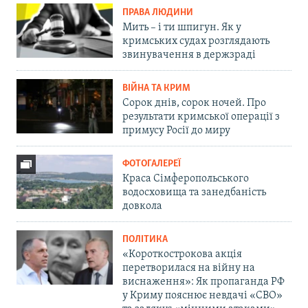
ПРАВА ЛЮДИНИ
Мить – і ти шпигун. Як у
кримських судах розглядають
звинувачення в держзраді
ВІЙНА ТА КРИМ
Сорок днів, сорок ночей. Про
результати кримської операції з
примусу Росії до миру
ФОТОГАЛЕРЕЇ
Краса Сімферопольського
водосховища та занедбаність
довкола
ПОЛІТИКА
«Короткострокова акція
перетворилася на війну на
виснаження»: Як пропаганда РФ
у Криму пояснює невдачі «СВО»