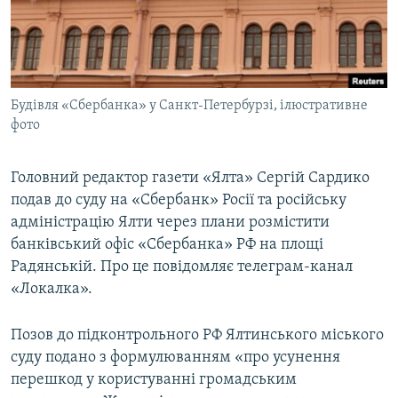
ВІДЕОУРОКИ «ELIFBE»
Русский
СВІДЧЕННЯ ОКУПАЦІЇ
Qırımtatar
УКРАЇНСЬКА ПРОБЛЕМА КРИМУ
Будівля «Сбербанка» у Санкт-Петербурзі, ілюстративне
ДОЛУЧАЙСЯ!
ІНФОГРАФІКА
фото
Головний редактор газети «Ялта» Сергій Сардико
Усі сайти RFE/RL
подав до суду на «Сбербанк» Росії та російську
адміністрацію Ялти через плани розмістити
банківський офіс «Сбербанка» РФ на площі
Радянській. Про це повідомляє телеграм-канал
«Локалка».
Позов до підконтрольного РФ Ялтинського міського
суду подано з формулюванням «про усунення
перешкод у користуванні громадським