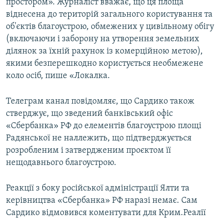
простором». Журналіст вважає, що ця площа
віднесена до територій загального користування та
об'єктів благоустрою, обмежених у цивільному обігу
(включаючи і заборону на утворення земельних
ділянок за їхній рахунок із комерційною метою),
якими безперешкодно користується необмежене
коло осіб, пише «Локалка.
Телеграм канал повідомляє, що Сардико також
стверджує, що зведений банківський офіс
«Сбербанка» РФ до елементів благоустрою площі
Радянської не наллежить, що підтверджується
розробленим і затвердженим проєктом її
нещодавнього благоустрою.
Реакції з боку російської адміністрації Ялти та
керівництва «Сбербанка» РФ наразі немає. Сам
Сардико відмовився коментувати для Крим.Реалії