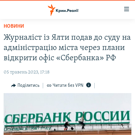
Доступність
посилання
Перейти
НОВИНИ
до
НОВИНИ
Журналіст із Ялти подав до суду на
основного
ВОДА.КРИМ
матеріалу
адміністрацію міста через плани
ВІДЕО ТА ФОТО
Перейти
відкрити офіс «Сбербанка» РФ
до
ПОЛІТИКА
основної
05 травень 2023, 17:18
БЛОГИ
навігації
Перейти
Поділитись
Читати без VPN
ПОГЛЯД
до
ІНТЕРВ'Ю
пошуку
ВСЕ ЗА ДЕНЬ
СПЕЦПРОЕКТИ
ЯК ОБІЙТИ БЛОКУВАННЯ
ДЕПОРТАЦІЯ