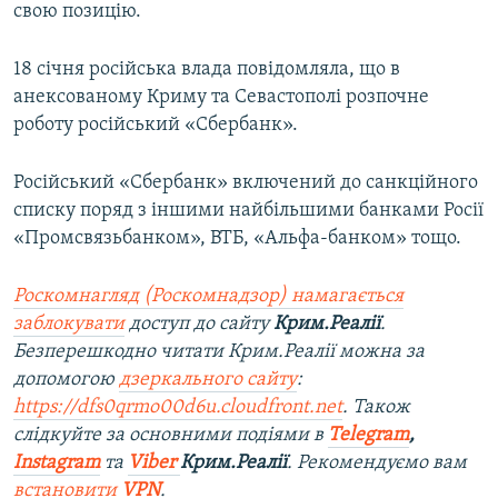
свою позицію.
18 січня російська влада повідомляла, що в
анексованому Криму та Севастополі розпочне
роботу російський «Сбербанк».
Російський «Сбербанк» включений до санкційного
списку поряд з іншими найбільшими банками Росії
«Промсвязьбанком», ВТБ, «Альфа-банком» тощо.
Роскомнагляд (Роскомнадзор) намагається
заблокувати
доступ до сайту
Крим.Реалії
.
Безперешкодно читати Крим.Реалії можна за
допомогою
дзеркального сайту
:
https://dfs0qrmo00d6u.cloudfront.net
. Також
слідкуйте за основними подіями в
Telegram
,
Instagram
та
Viber
Крим.Реалії
. Рекомендуємо вам
встановити
VPN
.