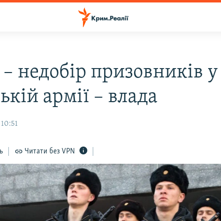
 – недобір призовників у
ькій армії – влада
 10:51
ь
Читати без VPN