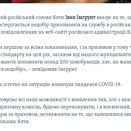
ий російський голова Ялти
Іван Імгрунт
вказує на те, щ
стерігається недобір призовників на службу в російськ
 повідомленнях на веб-сайті російської адміністрації Я
и першою за всіма показниками, і за призивом у тому 
 стандарту на цей рік, загалом від нашого муніципаліт
 мають поповнити понад 200 новобранців, але, на жаль
ся недобір», – повідомив Імгрунт.
о істотно на ситуацію вплинула пандемія COVID-19.
овуємо всі наші можливості з виявлення тих, хто з як
 призовну комісію, будемо переконувати, і я впевнений
рм за призовом, незважаючи на те, що залишилося лиш
ільник Ялти.