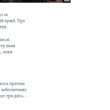
о за
ій армії. Про
лти.
числі.
ету лави
, поки
ихось причин
, забезпечимо
е три дні», –