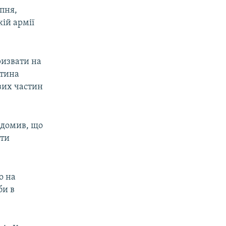
ипня,
ій армії
ризвати на
стина
вих частин
ідомив, що
ати
о на
би в