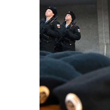
ВІДЕОУРОКИ «ELIFBE»
СВІДЧЕННЯ ОКУПАЦІЇ
УКРАЇНСЬКА ПРОБЛЕМА КРИМУ
ІНФОГРАФІКА