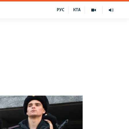
РУС
КТА