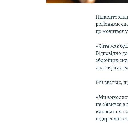
Підконтрольн
регіонами спо
це мовиться у
«Ялта має бут
Відповідно до
збройних сил
спостерігаєть
Він вважає, щ
«Ми використ
не з'явився в
виконання но
підкреслив оч