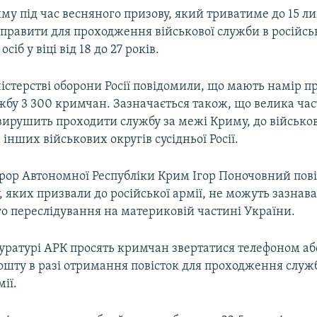
му під час весняного призову, який триватиме до 15 л
правити для проходження військової служби в російськ
сіб у віці від 18 до 27 років.
ністерстві оборони Росії повідомили, що мають намір п
жбу 3 300 кримчан. Зазначається також, що велика ча
вирушить проходити службу за межі Криму, до військо
 інших військових округів сусідньої Росії.
рор Автономної Республіки Крим Ігор Поночовний пов
 яких призвали до російської армії, не можуть зазнав
о переслідування на материковій частині України.
уратурі АРК просять кримчан звертатися телефоном аб
ошту в разі отримання повісток для проходження служ
ії.