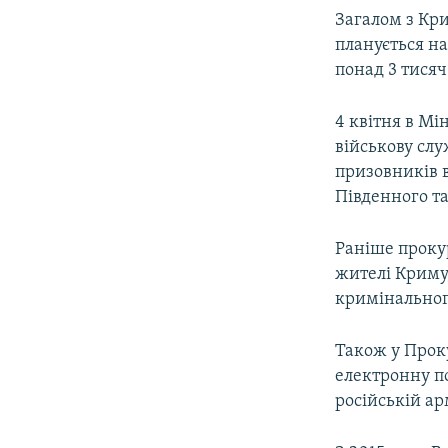
Загалом з Кри
планується на
понад 3 тисяч о
4 квітня в Мі
військову слу
призовників 
Південного та
Раніше проку
жителі Криму,
кримінальног
Також у Прок
електронну п
російській арм