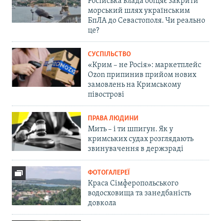
Російська влада обіцяє закрити
морський шлях українським
БпЛА до Севастополя. Чи реально
це?
СУСПІЛЬСТВО
«Крим – не Росія»: маркетплейс
Ozon припинив прийом нових
замовлень на Кримському
півострові
ПРАВА ЛЮДИНИ
Мить – і ти шпигун. Як у
кримських судах розглядають
звинувачення в держзраді
ФОТОГАЛЕРЕЇ
Краса Сімферопольського
водосховища та занедбаність
довкола