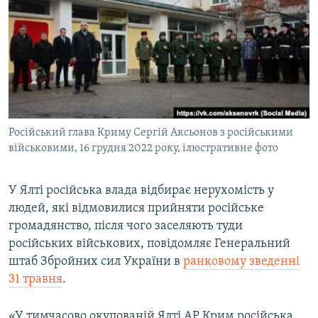
ВІДЕОУРОКИ «ELIFBE»
Русский
СВІДЧЕННЯ ОКУПАЦІЇ
Qırımtatar
УКРАЇНСЬКА ПРОБЛЕМА КРИМУ
ДОЛУЧАЙСЯ!
ІНФОГРАФІКА
Російський глава Криму Сергій Аксьонов з російськими
військовими, 16 грудня 2022 року, ілюстративне фото
Усі сайти RFE/RL
У Ялті російська влада відбирає нерухомість у
людей, які відмовилися прийняти російське
громадянство, після чого заселяють туди
російських військових, повідомляє Генеральний
штаб Збройних сил України в
ранковому зведенні
31 травня
.
«У тимчасово окупованій Ялті АР Крим російська