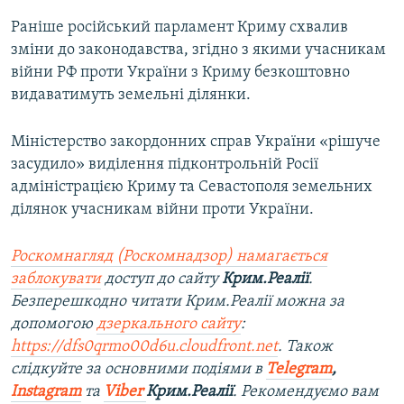
Раніше російський парламент Криму схвалив
зміни до законодавства, згідно з якими учасникам
війни РФ проти України з Криму безкоштовно
видаватимуть земельні ділянки.
Міністерство закордонних справ України «рішуче
засудило» виділення підконтрольній Росії
адміністрацією Криму та Севастополя земельних
ділянок учасникам війни проти України.
Роскомнагляд (Роскомнадзор) намагається
заблокувати
доступ до сайту
Крим.Реалії
.
Безперешкодно читати Крим.Реалії можна за
допомогою
дзеркального сайту
:
https://dfs0qrmo00d6u.cloudfront.net
. Також
слідкуйте за основними подіями в
Telegram
,
Instagram
та
Viber
Крим.Реалії
. Рекомендуємо вам