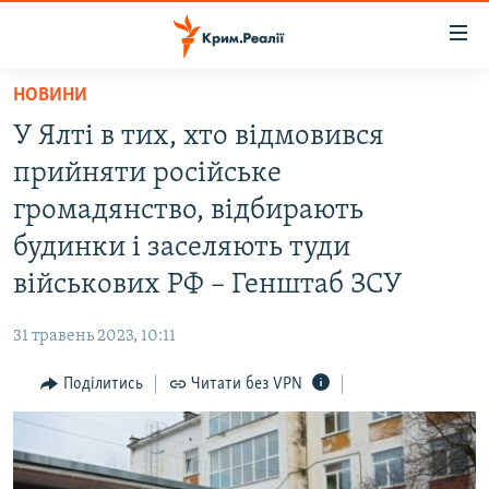
Доступність
посилання
Перейти
НОВИНИ
до
НОВИНИ
У Ялті в тих, хто відмовився
основного
ВОДА.КРИМ
матеріалу
прийняти російське
ВІДЕО ТА ФОТО
Перейти
громадянство, відбирають
до
ПОЛІТИКА
будинки і заселяють туди
основної
БЛОГИ
навігації
військових РФ – Генштаб ЗСУ
Перейти
ПОГЛЯД
до
31 травень 2023, 10:11
ІНТЕРВ'Ю
пошуку
Поділитись
Читати без VPN
ВСЕ ЗА ДЕНЬ
СПЕЦПРОЕКТИ
ЯК ОБІЙТИ БЛОКУВАННЯ
ДЕПОРТАЦІЯ