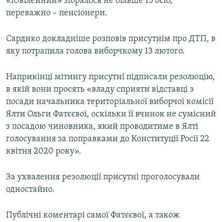
«Ювілейний» зібралося не більше 15 осіб,
переважно – пенсіонери.
Сардико докладніше розповів присутнім про ДТП, в
яку потрапила голова виборчкому 13 лютого.
Наприкінці мітингу присутні підписали резолюцію,
в якій вони просять «владу сприяти відставці з
посади начальника територіальної виборчої комісії
Ялти Ольги Фатєєвої, оскільки її вчинок не сумісний
з посадою чиновника, який проводитиме в Ялті
голосування за поправками до Конституції Росії 22
квітня 2020 року».
За ухвалення резолюції присутні проголосували
одностайно.
Публічні коментарі самої Фатєєвої, а також