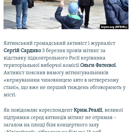
ВІДЕОУРОКИ «ELIFBE»
Русский
СВІДЧЕННЯ ОКУПАЦІЇ
Qırımtatar
УКРАЇНСЬКА ПРОБЛЕМА КРИМУ
ДОЛУЧАЙСЯ!
ІНФОГРАФІКА
Ялтинський громадський активіст і журналіст
Сергій Сардико
3 березня провів мітинг за
відставку підконтрольного Росії керівника
Усі сайти RFE/RL
територіальної виборчої комісії
Ольги Фатєєвої
.
Активіст пояснив вимогу мітингувальників
«кермуванням чиновницею авто в нетверезому
стані», що вже не перший тиждень обговорюють у
місті.
Як повідомляє кореспондент
Крим.Реалії
, великої
підтримки серед ялтинців мітинг не отримав –
загалом на площі біля концертного залу