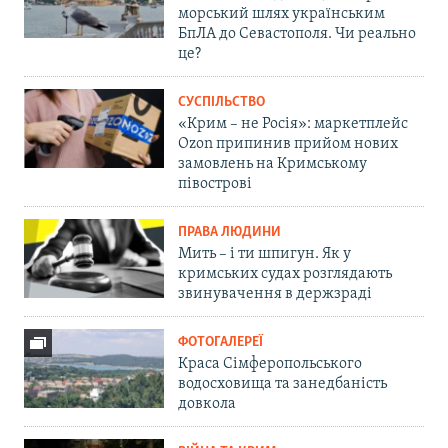
морський шлях українським
БпЛА до Севастополя. Чи реально
це?
СУСПІЛЬСТВО
«Крим – не Росія»: маркетплейс
Ozon припинив прийом нових
замовлень на Кримському
півострові
ПРАВА ЛЮДИНИ
Мить – і ти шпигун. Як у
кримських судах розглядають
звинувачення в держзраді
ФОТОГАЛЕРЕЇ
Краса Сімферопольського
водосховища та занедбаність
довкола