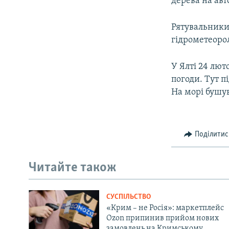
дерева на авт
Рятувальники
гідрометеорол
У Ялті 24 лют
погоди. Тут п
На морі бушув
Поділитис
Читайте також
СУСПІЛЬСТВО
«Крим – не Росія»: маркетплейс
Ozon припинив прийом нових
замовлень на Кримському