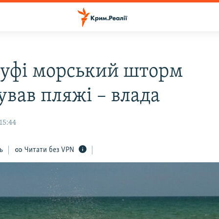
зуфі морський шторм
ував пляжі – влада
15:44
ь
Читати без VPN