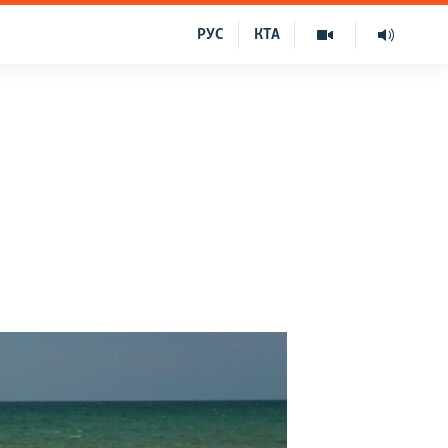
РУС
КТА