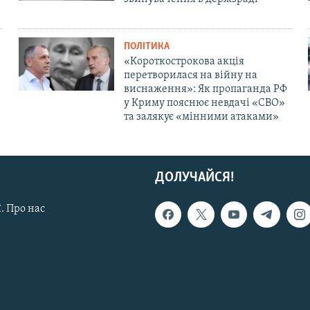
ПОЛІТИКА
«Короткострокова акція
перетворилася на війну на
виснаження»: Як пропаганда РФ
у Криму пояснює невдачі «СВО»
та залякує «мінними атаками»
ДОЛУЧАЙСЯ!
. Про нас