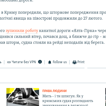
омобільні дороги.
 в Криму попередили, що штормове попередження про
огічні явища на півострові продовжили до 27 лютого.
ого
зупинили роботу
канатної дороги «Ялта-Гірка» чер
іднявся сильний вітер, почався дощ, а ближче до гір – м
ав шторм, судна стояли на рейді неподалік від берега.
ь
Читати без VPN
Follow us
Print
ПРАВА ЛЮДИНИ
Мить – і ти шпигун. Як у
кримських судах розглядають
звинувачення в держзраді