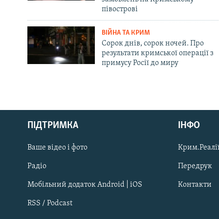
півострові
ВІЙНА ТА КРИМ
Сорок днів, сорок ночей. Про
результати кримської операції з
примусу Росії до миру
Русский
ПІДТРИМКА
ІНФО
Qırımtatar
Ваше відео і фото
Крим.Реалії
ДОЛУЧАЙСЯ!
Радіо
Передрук
Мобільний додаток Android | iOS
Контакти
RSS / Podcast
Усі сайти RFE/RL