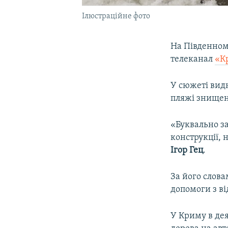
Ілюстраційне фото
На Південном
телеканал
«К
У сюжеті видн
пляжі знищені
«Буквально за
конструкції, 
Ігор Гец
.
За його слова
допомоги з в
У Криму в де