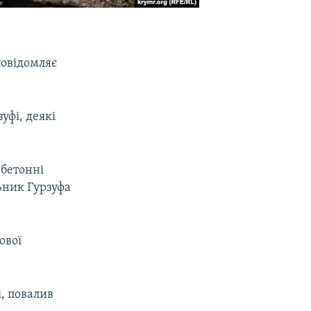
повідомляє
уфі, деякі
-бетонні
льник Гурзуфа
ової
, повалив