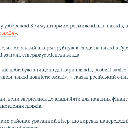
у узбережжі Криму штормом розмило кілька пляжів, 
рым24»
.
о, як морський шторм зруйнував сходи на пляжі в Гурз
 взагалі, стверджує місцева влада.
 дві доби було знищено дві кари пляжів, розбиті залізо
навіси, пляжі повністю змиті», – сказав російський очі
ми, вони звернулися до влади Ялти для надання фінанс
ідновлення пляжів.
яких районах ураганний вітер, що вирував напередодні