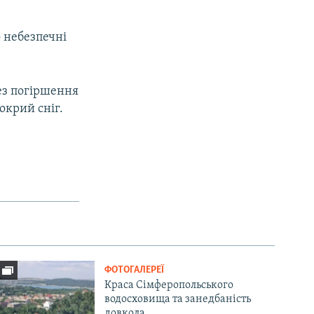
 небезпечні
ез погіршення
окрий сніг.
ФОТОГАЛЕРЕЇ
Краса Сімферопольського
водосховища та занедбаність
довкола