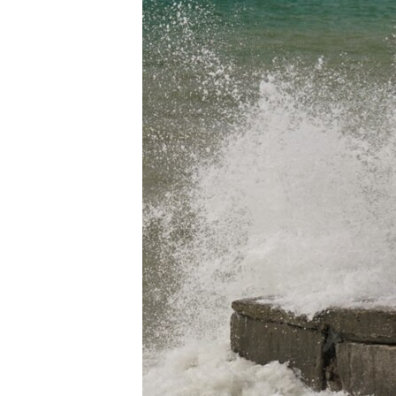
ВІДЕОУРОКИ «ELIFBE»
СВІДЧЕННЯ ОКУПАЦІЇ
УКРАЇНСЬКА ПРОБЛЕМА КРИМУ
ІНФОГРАФІКА