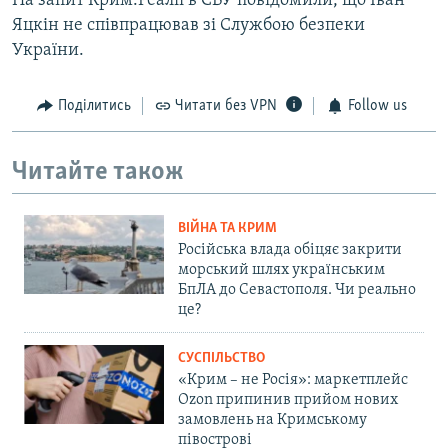
На запит Крим.Реалії в СБУ повідомили, що Іван
Яцкін не співпрацював зі Службою безпеки
України.
Поділитись
Читати без VPN
Follow us
Читайте також
ВІЙНА ТА КРИМ
Російська влада обіцяє закрити
морський шлях українським
БпЛА до Севастополя. Чи реально
це?
СУСПІЛЬСТВО
«Крим – не Росія»: маркетплейс
Ozon припинив прийом нових
замовлень на Кримському
півострові