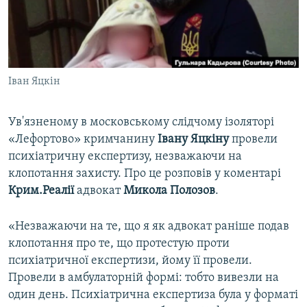
ВІДЕОУРОКИ «ELIFBE»
Русский
СВІДЧЕННЯ ОКУПАЦІЇ
Qırımtatar
УКРАЇНСЬКА ПРОБЛЕМА КРИМУ
Іван Яцкін
ДОЛУЧАЙСЯ!
ІНФОГРАФІКА
Ув'язненому в московському слідчому ізоляторі
«Лефортово» кримчанину
Івану Яцкіну
провели
Усі сайти RFE/RL
психіатричну експертизу, незважаючи на
клопотання захисту. Про це розповів у коментарі
Крим.Реалії
адвокат
Микола Полозов
.
«Незважаючи на те, що я як адвокат раніше подав
клопотання про те, що протестую проти
психіатричної експертизи, йому її провели.
Провели в амбулаторній формі: тобто вивезли на
один день. Психіатрична експертиза була у форматі