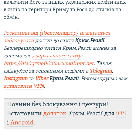
включити його та інших українських політичних
в'язнів на території Криму та Росії до списків на
обмін.
Роскомнагляд (Роскомнадзор) намагається
заблокувати
доступ до сайту
Крим.Реалії
.
Безперешкодно читати Крим.Реалії можна за
допомогою
дзеркального сайту
:
https://dfs0qrmo00d6u.cloudfront.net
. Також
слідкуйте за основними подіями в
Telegram
,
Instagram
та
Viber
Крим.Реалії
. Ре
комендуємо вам
встановити
VPN
.
Новини без блокування і цензури!
Встановити
додаток
Крим.Реалії для
iOS
і
Android
.