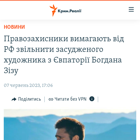
Доступність
посилання
Перейти
НОВИНИ
до
НОВИНИ
Правозахисники вимагають від
основного
ВОДА.КРИМ
матеріалу
РФ звільнити засудженого
ВІДЕО ТА ФОТО
Перейти
художника з Євпаторії Богдана
до
ПОЛІТИКА
Зізу
основної
БЛОГИ
навігації
07 червень 2023, 17:06
Перейти
ПОГЛЯД
до
Поділитись
Читати без VPN
ІНТЕРВ'Ю
пошуку
ВСЕ ЗА ДЕНЬ
СПЕЦПРОЕКТИ
ЯК ОБІЙТИ БЛОКУВАННЯ
ДЕПОРТАЦІЯ