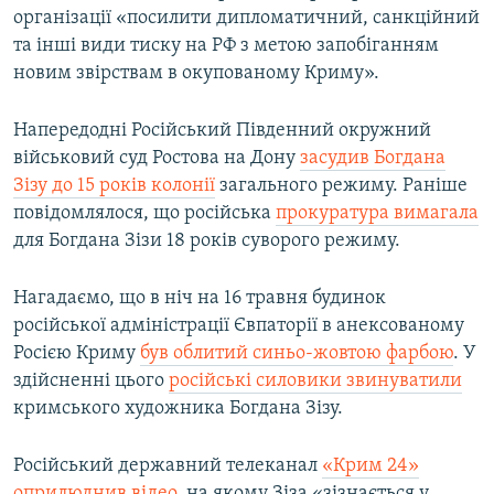
організації «посилити дипломатичний, санкційний
та інші види тиску на РФ з метою запобіганням
новим звірствам в окупованому Криму».
Напередодні Російський Південний окружний
військовий суд Ростова на Дону
засудив Богдана
Зізу до 15 років колонії
загального режиму. Раніше
повідомлялося, що російська
прокуратура вимагала
для Богдана Зізи 18 років суворого режиму.
Нагадаємо, що в ніч на 16 травня будинок
російської адміністрації Євпаторії в анексованому
Росією Криму
був облитий синьо-жовтою фарбою
. У
здійсненні цього
російські силовики звинуватили
кримського художника Богдана Зізу.
Російський державний телеканал
«Крим 24»
оприлюднив відео
, на якому Зіза «зізнається у