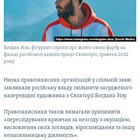
ВІДЕОУРОКИ «ELIFBE»
Русский
СВІДЧЕННЯ ОКУПАЦІЇ
Qırımtatar
УКРАЇНСЬКА ПРОБЛЕМА КРИМУ
ДОЛУЧАЙСЯ!
ІНФОГРАФІКА
Богдан Зіза, фігурант справи про жовто-синю фарбу на
фасаді російської адміністрації Євпаторії, травень 2022
року
Усі сайти RFE/RL
Низка правозахисних організацій у спільній заяві
закликали російську владу звільнити засудженого
напередодні художника з Євпаторії Богдана Зізу.
Правозахисники також вимагали припинити
«переслідування кримчан за незгоду з окупацією,
висловлення своїх поглядів, віросповідання та іншу
ненасильницьку діяльність».