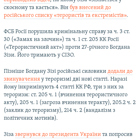
скоєному та кається». Він
був внесений до
російського списку «терористів та екстремістів»
.
ФСБ Росії порушила кримінальну справу за ч. 3 ст.
30 («Замах на злочин») та ч. 1 ст. 205 КК Росії
(«Терористичний акт») проти 27-річного Богдана
Зізи. Його тримають у СІЗО.
Пізніше Богдану Зізі російські силовики
додали до
звинувачення
у тероризмі дві нові статті. Наразі
йому інкримінують 4 статті КК РФ, три з них за
тероризм: ст. 205 ч. 1 (вчинення терористичного
акту), 205 ч. 1 (загроза вчинення теракту), 205.2 ч. 2
(заклик до тероризму), 214 ч. 2 (вандалізм з
політичних мотивів).
Зіза
звернувся до президента України
та попросив