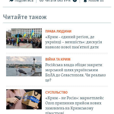
Поділитись
Читати без VPN
Follow us
Читайте також
ПРАВА ЛЮДИНИ
«Крим – єдиний регіон, де
українці – меншість»: дискусія
навколо нової пам'ятної дати
ВІЙНА ТА КРИМ
Російська влада обіцяє закрити
морський шлях українським
БпЛА до Севастополя. Чи реально
це?
СУСПІЛЬСТВО
«Крим – не Росія»: маркетплейс
Ozon припинив прийом нових
замовлень на Кримському
півострові