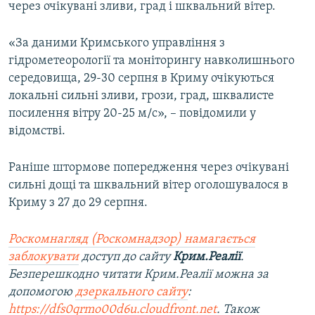
через очікувані зливи, град і шквальний вітер.
«За даними Кримського управління з
гідрометеорології та моніторингу навколишнього
середовища, 29-30 серпня в Криму очікуються
локальні сильні зливи, грози, град, шквалисте
посилення вітру 20-25 м/с», – повідомили у
відомстві.
Раніше штормове попередження через очікувані
сильні дощі та шквальний вітер оголошувалося в
Криму з 27 до 29 серпня.
Роскомнагляд (Роскомнадзор) намагається
заблокувати
доступ до сайту
Крим.Реалії
.
Безперешкодно читати Крим.Реалії можна за
допомогою
дзеркального сайту
:
https://dfs0qrmo00d6u.cloudfront.net
. Також