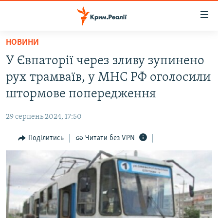
Доступність
посилання
Перейти
НОВИНИ
до
НОВИНИ
У Євпаторії через зливу зупинено
основного
ВОДА.КРИМ
матеріалу
рух трамваїв, у МНС РФ оголосили
ВІДЕО ТА ФОТО
Перейти
штормове попередження
до
ПОЛІТИКА
основної
29 серпень 2024, 17:50
БЛОГИ
навігації
Перейти
Поділитись
Читати без VPN
ПОГЛЯД
до
ІНТЕРВ'Ю
пошуку
ВСЕ ЗА ДЕНЬ
СПЕЦПРОЕКТИ
ЯК ОБІЙТИ БЛОКУВАННЯ
ДЕПОРТАЦІЯ