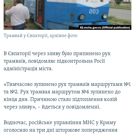
ВІДЕОУРОКИ «ELIFBE»
Русский
СВІДЧЕННЯ ОКУПАЦІЇ
Qırımtatar
УКРАЇНСЬКА ПРОБЛЕМА КРИМУ
Трамвай у Євпаторії, архівне фото
ДОЛУЧАЙСЯ!
ІНФОГРАФІКА
В Євпаторії через зливу було припинено рух
трамваїв, повідомляє підконтрольна Росії
Усі сайти RFE/RL
адміністрація міста.
«Тимчасово зупинено рух трамваїв маршрутами №1
та №2. Рух трамвая маршрутом №4 зупинено до
кінця дня. Причиною стало підтоплення колій
через зливу», – йдеться у повідомленні.
Водночас, російське управління МНС у Криму
оголосило на три дні штормове попередження