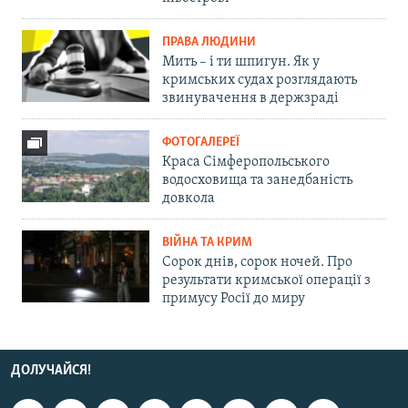
ПРАВА ЛЮДИНИ
Мить – і ти шпигун. Як у
кримських судах розглядають
звинувачення в держзраді
ФОТОГАЛЕРЕЇ
Краса Сімферопольського
водосховища та занедбаність
довкола
ВІЙНА ТА КРИМ
Сорок днів, сорок ночей. Про
результати кримської операції з
примусу Росії до миру
ДОЛУЧАЙСЯ!