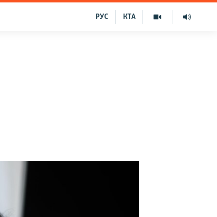
РУС
КТА