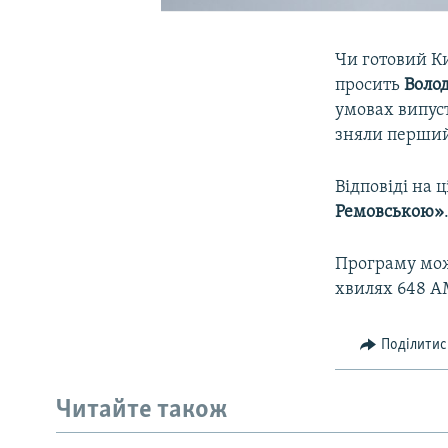
Чи готовий К
просить
Воло
умовах випус
зняли перший
Відповіді на 
Ремовською»
Програму мож
хвилях 648 АМ
Поділитис
Читайте також