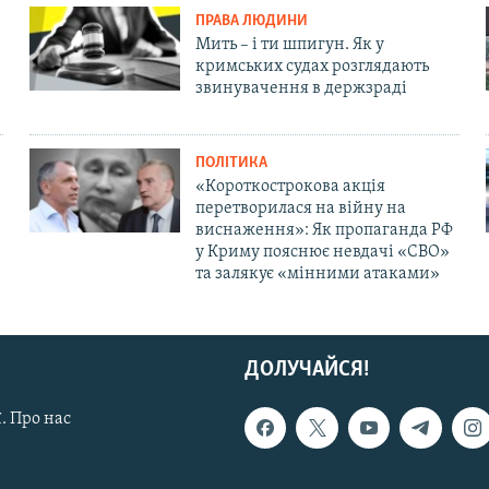
ПРАВА ЛЮДИНИ
Мить – і ти шпигун. Як у
кримських судах розглядають
звинувачення в держзраді
ПОЛІТИКА
«Короткострокова акція
перетворилася на війну на
виснаження»: Як пропаганда РФ
у Криму пояснює невдачі «СВО»
та залякує «мінними атаками»
ДОЛУЧАЙСЯ!
. Про нас