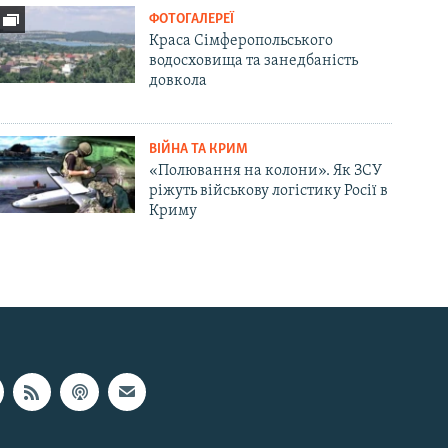
ФОТОГАЛЕРЕЇ
Краса Сімферопольського
водосховища та занедбаність
довкола
ВІЙНА ТА КРИМ
«Полювання на колони». Як ЗСУ
ріжуть військову логістику Росії в
Криму