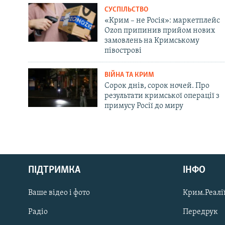
СУСПІЛЬСТВО
«Крим – не Росія»: маркетплейс
Ozon припинив прийом нових
замовлень на Кримському
півострові
ВІЙНА ТА КРИМ
Сорок днів, сорок ночей. Про
результати кримської операції з
примусу Росії до миру
Русский
ПІДТРИМКА
ІНФО
Qırımtatar
Ваше відео і фото
Крим.Реалії
ДОЛУЧАЙСЯ!
Радіо
Передрук