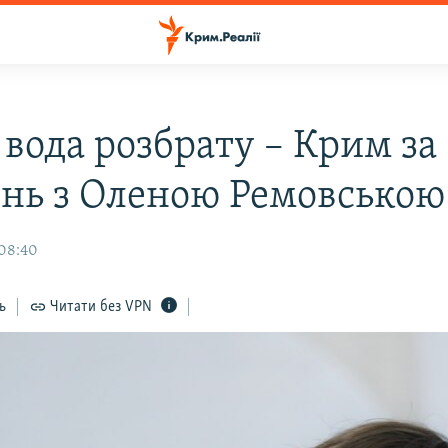
 вода розбрату – Крим за
нь з Оленою Ремовською
 08:40
ь
Читати без VPN