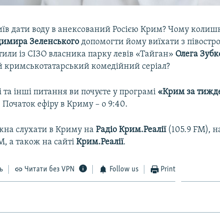
иїв дати воду в анексований Росією Крим? Чому колиш
димира Зеленського
допомогти йому виїхати з півостр
тили із СІЗО власника парку левів «Тайган»
Олега Зубк
 кримськотатарський комедійний серіал?
ці та інші питання ви почуєте у програмі
«Крим за тижд
. Початок ефіру в Криму – о 9:40.
на слухати в Криму на
Радіо
Крим.Реалії
(105.9 FM), н
, а також на сайті
Крим.Реалії
.
ь
Читати без VPN
Follow us
Print