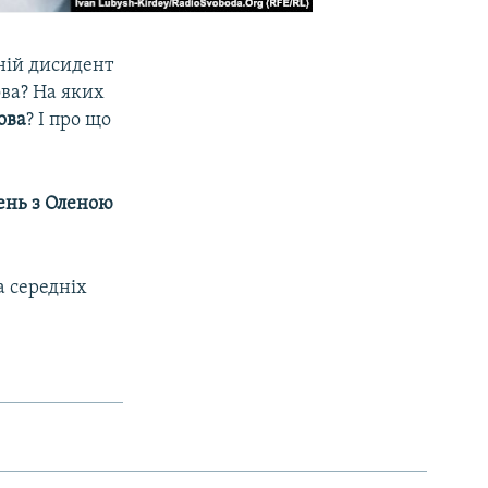
ній дисидент
ова? На яких
ова
? І про що
ень з Оленою
а середніх