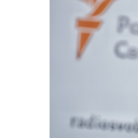
ВІДЕОУРОКИ «ELIFBE»
СВІДЧЕННЯ ОКУПАЦІЇ
УКРАЇНСЬКА ПРОБЛЕМА КРИМУ
ІНФОГРАФІКА