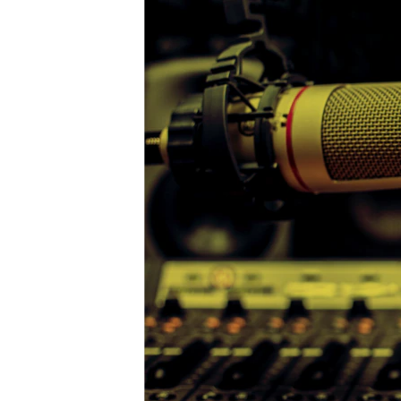
ВІДЕОУРОКИ «ELIFBE»
СВІДЧЕННЯ ОКУПАЦІЇ
УКРАЇНСЬКА ПРОБЛЕМА КРИМУ
ІНФОГРАФІКА