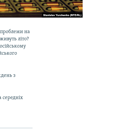
 проблеми на
живуть літо?
російському
ійського
ждень з
а середніх