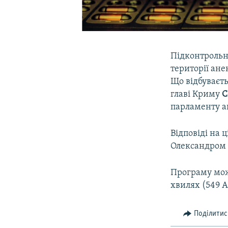
Підконтрольн
території ан
Що відбуваєть
главі Криму
С
парламенту а
Відповіді на 
Олександром 
Програму мож
хвилях (549 А
Поділитис