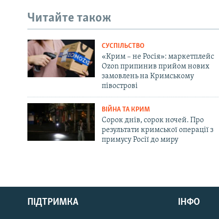
Читайте також
СУСПІЛЬСТВО
«Крим – не Росія»: маркетплейс
Ozon припинив прийом нових
замовлень на Кримському
півострові
ВІЙНА ТА КРИМ
Сорок днів, сорок ночей. Про
результати кримської операції з
примусу Росії до миру
Русский
ПІДТРИМКА
ІНФО
Qırımtatar