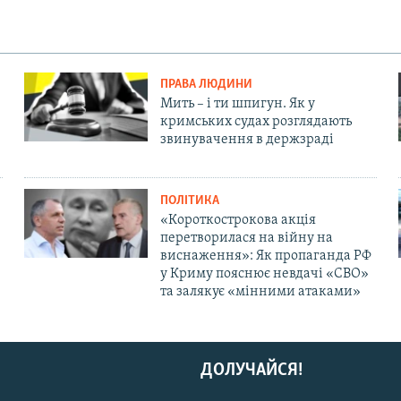
ПРАВА ЛЮДИНИ
Мить – і ти шпигун. Як у
кримських судах розглядають
звинувачення в держзраді
ПОЛІТИКА
«Короткострокова акція
перетворилася на війну на
виснаження»: Як пропаганда РФ
у Криму пояснює невдачі «СВО»
та залякує «мінними атаками»
ДОЛУЧАЙСЯ!