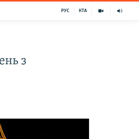
РУС
КТА
ень з