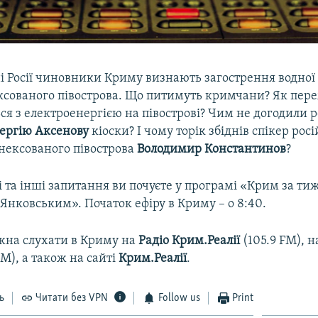
і Росії чиновники Криму визнають загострення водної
ексованого півострова. Що питимуть кримчани? Як пере
ся з електроенергією на півострові? Чим не догодили 
ергію Аксенову
кіоски? І чому торік збіднів спікер рос
нексованого півострова
Володимир Константинов
?
ці та інші запитання ви почуєте у програмі «Крим за ти
Янковським». Початок ефіру в Криму – о 8:40.
на слухати в Криму на
Радіо Крим.Реалії
(105.9 FM), н
М), а також на сайті
Крим.Реалії
.
ь
Читати без VPN
Follow us
Print