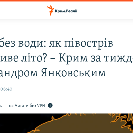
ез води: як півострів
иве літо? – Крим за тижд
андром Янковським
 08:40
ь
Читати без VPN