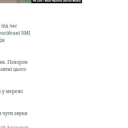
 під час
російські ЗМІ
ія
ови. Похорон
овтні цього
в у мережі
 чути звуки
гій Аксьонов