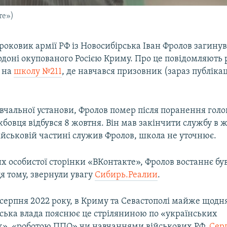
те»)
роковик армії РФ із Новосибірська Іван Фролов загинув
доні окупованого Росією Криму. Про це повідомляють 
 на
школу №211
, де навчався призовник (зараз публікац
вчальної установи, Фролов помер після поранення гол
бовця відбувся 8 жовтня. Він мав закінчити службу в ж
військовій частині служив Фролов, школа не уточнює.
х особистої сторінки «ВКонтакте», Фролов востаннє бу
я тому, звернули увагу
Сибирь.Реалии
.
серпня 2022 року, в Криму та Севастополі майже щодня
йська влада пояснює це стріляниною по «українських
х», «роботою ППО» чи навчаннями військових РФ.
Сер