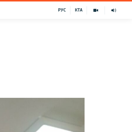
РУС
КТА