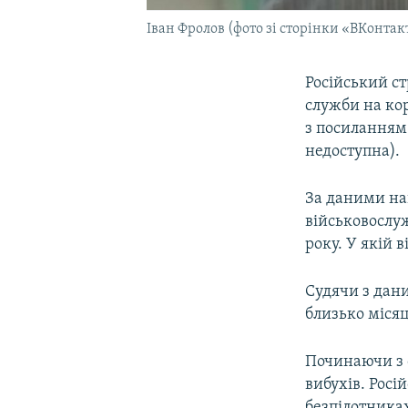
Іван Фролов (фото зі сторінки «ВКонтак
Російський ст
служби на кор
з посиланням
недоступна).
За даними на
військовослуж
року. У якій 
Судячи з дани
близько місяц
Починаючи з 
вибухів. Росі
безпілотника