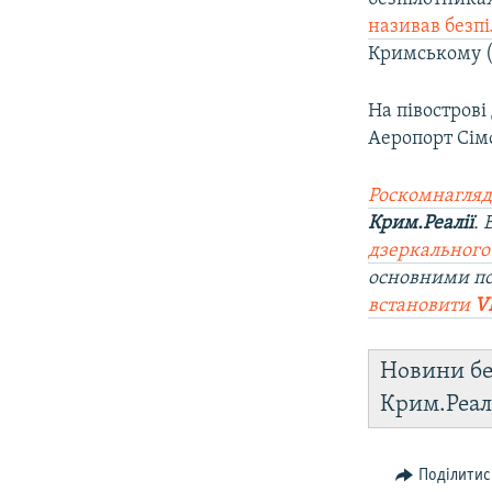
називав безп
Кримському 
На півострові
Аеропорт Сім
Роскомнагляд
Крим.Реалії
.
дзеркального
основними по
встановити
V
Новини бе
Крим.Реал
Поділитис