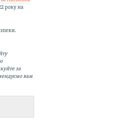
2 року на
езпеки.
йту
ою
дкуйте за
омендуємо вам