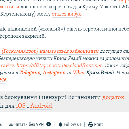
ілотники
«основною загрозою» для Криму. У жовтні 202
(Керченському) мосту
стався вибух
.
 діє підвищений («жовтий») рівень терористичної неб
ферополя закритий.
 (Роскомнадзор) намагається заблокувати
доступ до са
 Безперешкодно читати Крим.Реалії можна за допомог
 сайту
:
https://dfs0qrmo00d6u.cloudfront.net
. Також слі
діями в
Telegram
,
Instagram
та
Viber
Крим.Реалії
. Рек
PN
.
з блокування і цензури! Встановити
додаток
ії для
iOS
і
Android
.
ь
Читати без VPN
Follow us
Print