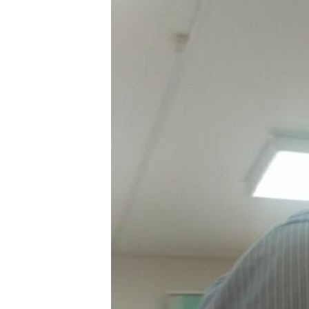
ВІДЕОУРОКИ «ELIFBE»
СВІДЧЕННЯ ОКУПАЦІЇ
УКРАЇНСЬКА ПРОБЛЕМА КРИМУ
ІНФОГРАФІКА