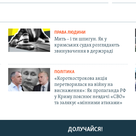
ПРАВА ЛЮДИНИ
Мить – і ти шпигун. Як у
кримських судах розглядають
звинувачення в держзраді
ПОЛІТИКА
«Короткострокова акція
перетворилася на війну на
виснаження»: Як пропаганда РФ
у Криму пояснює невдачі «СВО»
та залякує «мінними атаками»
ДОЛУЧАЙСЯ!