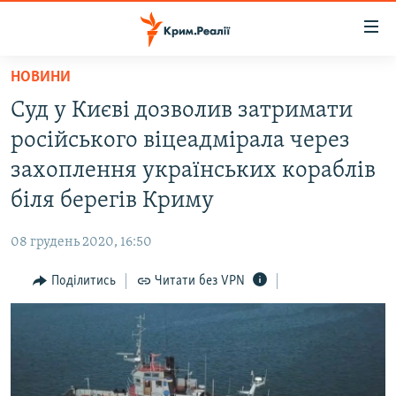
Доступність
посилання
Перейти
НОВИНИ
до
НОВИНИ
Суд у Києві дозволив затримати
основного
ВОДА.КРИМ
матеріалу
російського віцеадмірала через
ВІДЕО ТА ФОТО
Перейти
захоплення українських кораблів
до
ПОЛІТИКА
біля берегів Криму
основної
БЛОГИ
навігації
08 грудень 2020, 16:50
Перейти
ПОГЛЯД
до
Поділитись
Читати без VPN
ІНТЕРВ'Ю
пошуку
ВСЕ ЗА ДЕНЬ
СПЕЦПРОЕКТИ
ЯК ОБІЙТИ БЛОКУВАННЯ
ДЕПОРТАЦІЯ