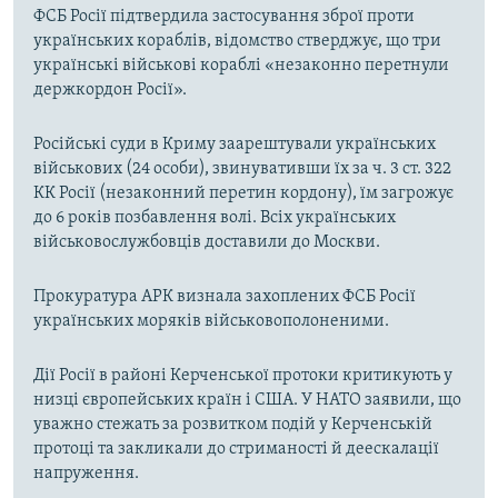
ФСБ Росії підтвердила застосування зброї проти
українських кораблів, відомство стверджує, що три
українські військові кораблі «незаконно перетнули
держкордон Росії».
Російські суди в Криму заарештували українських
військових (24 особи), звинувативши їх за ч. 3 ст. 322
КК Росії (незаконний перетин кордону), їм загрожує
до 6 років позбавлення волі. Всіх українських
військовослужбовців доставили до Москви.
Прокуратура АРК визнала захоплених ФСБ Росії
українських моряків військовополоненими.
Дії Росії в районі Керченської протоки критикують у
низці європейських країн і США. У НАТО заявили, що
уважно стежать за розвитком подій у Керченській
протоці та закликали до стриманості й деескалації
напруження.