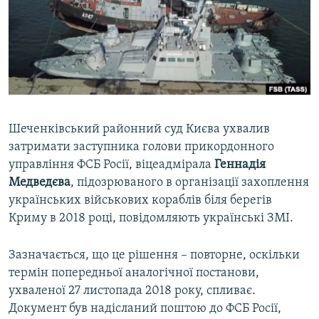
ВІДЕОУРОКИ «ELIFBE»
Русский
СВІДЧЕННЯ ОКУПАЦІЇ
Qırımtatar
УКРАЇНСЬКА ПРОБЛЕМА КРИМУ
ДОЛУЧАЙСЯ!
ІНФОГРАФІКА
Шеченківський районний суд Києва ухвалив
затримати заступника голови прикордонного
Усі сайти RFE/RL
управління ФСБ Росії, віцеадмірала
Геннадія
Медведєва
, підозрюваного в організації захоплення
українських військових кораблів біля берегів
Криму в 2018 році, повідомляють українські ЗМІ.
Зазначається, що це рішення – повторне, оскільки
термін попередньої аналогічної постанови,
ухваленої 27 листопада 2018 року, спливає.
Документ був надісланий поштою до ФСБ Росії,