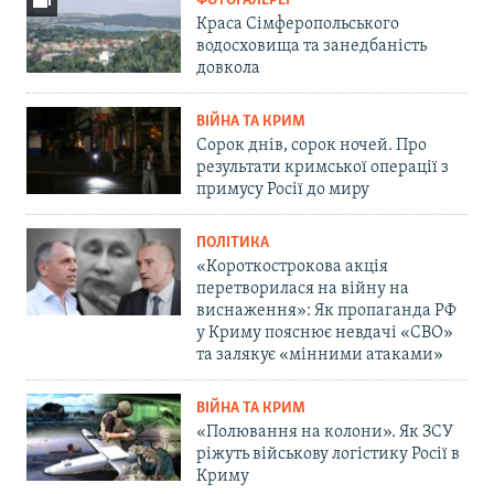
ФОТОГАЛЕРЕЇ
Краса Сімферопольського
водосховища та занедбаність
довкола
ВІЙНА ТА КРИМ
Сорок днів, сорок ночей. Про
результати кримської операції з
примусу Росії до миру
ПОЛІТИКА
«Короткострокова акція
перетворилася на війну на
виснаження»: Як пропаганда РФ
у Криму пояснює невдачі «СВО»
та залякує «мінними атаками»
ВІЙНА ТА КРИМ
«Полювання на колони». Як ЗСУ
ріжуть військову логістику Росії в
Криму