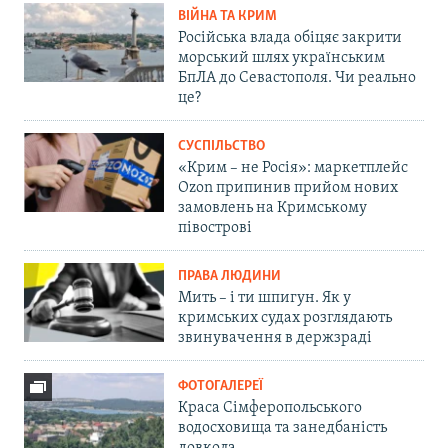
ВІЙНА ТА КРИМ
Російська влада обіцяє закрити
морський шлях українським
БпЛА до Севастополя. Чи реально
це?
СУСПІЛЬСТВО
«Крим – не Росія»: маркетплейс
Ozon припинив прийом нових
замовлень на Кримському
півострові
ПРАВА ЛЮДИНИ
Мить – і ти шпигун. Як у
кримських судах розглядають
звинувачення в держзраді
ФОТОГАЛЕРЕЇ
Краса Сімферопольського
водосховища та занедбаність