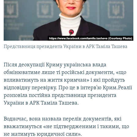
ВІДЕОУРОКИ «ELIFBE»
Русский
СВІДЧЕННЯ ОКУПАЦІЇ
Qırımtatar
УКРАЇНСЬКА ПРОБЛЕМА КРИМУ
ДОЛУЧАЙСЯ!
ІНФОГРАФІКА
Представниця президента України в АРК Таміла Ташева
Після деокупації Криму українська влада
Усі сайти RFE/RL
обмінюватиме лише ті російські документи, «що
впливатимуть на життя кримчан» і які пройдуть
відповідну перевірку. Про це в інтерв'ю Крим.Реалії
розповіла постійна представниця президента
України в АРК Таміла Ташева.
Водночас, вона назвала перелік документів, які
вважатимуться «не підтвердженими і такими, що
не матимуть юридичної сили».