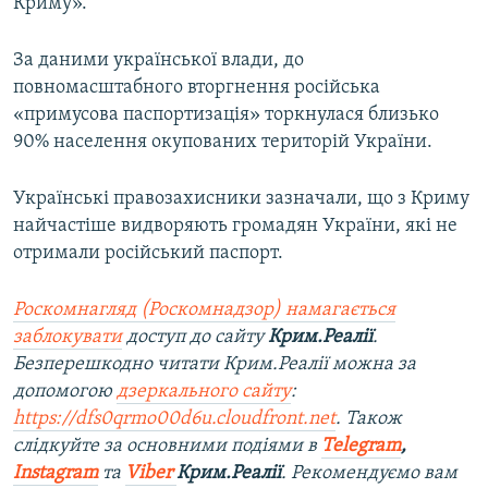
Криму».
За даними української влади, до
повномасштабного вторгнення російська
«примусова паспортизація» торкнулася близько
90% населення окупованих територій України.
Українські правозахисники зазначали, що з Криму
найчастіше видворяють громадян України, які не
отримали російський паспорт.
Роскомнагляд (Роскомнадзор) намагається
заблокувати
доступ до сайту
Крим.Реалії
.
Безперешкодно читати Крим.Реалії можна за
допомогою
дзеркального сайту
:
https://dfs0qrmo00d6u.cloudfront.net
. Також
слідкуйте за основними подіями в
Telegram
,
Instagram
та
Viber
Крим.Реалії
. Ре
комендуємо вам