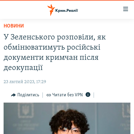
Доступність
посилання
Перейти
НОВИНИ
до
НОВИНИ
У Зеленського розповіли, як
основного
ВОДА.КРИМ
матеріалу
обмінюватимуть російські
ВІДЕО ТА ФОТО
Перейти
документи кримчан після
до
ПОЛІТИКА
деокупації
основної
БЛОГИ
навігації
23 лютий 2023, 17:29
Перейти
ПОГЛЯД
до
Поділитись
Читати без VPN
ІНТЕРВ'Ю
пошуку
ВСЕ ЗА ДЕНЬ
СПЕЦПРОЕКТИ
ЯК ОБІЙТИ БЛОКУВАННЯ
ДЕПОРТАЦІЯ