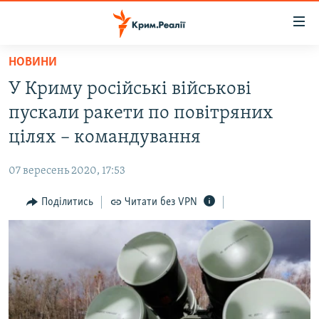
Доступність
посилання
Перейти
НОВИНИ
до
НОВИНИ
У Криму російські військові
основного
ВОДА.КРИМ
матеріалу
пускали ракети по повітряних
ВІДЕО ТА ФОТО
Перейти
цілях – командування
до
ПОЛІТИКА
основної
07 вересень 2020, 17:53
БЛОГИ
навігації
Перейти
Поділитись
Читати без VPN
ПОГЛЯД
до
ІНТЕРВ'Ю
пошуку
ВСЕ ЗА ДЕНЬ
СПЕЦПРОЕКТИ
ЯК ОБІЙТИ БЛОКУВАННЯ
ДЕПОРТАЦІЯ