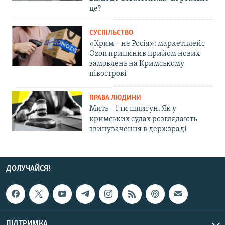
це?
СУСПІЛЬСТВО
«Крим – не Росія»: маркетплейс
Ozon припинив прийом нових
замовлень на Кримському
півострові
ПРАВА ЛЮДИНИ
Мить – і ти шпигун. Як у
кримських судах розглядають
звинувачення в держзраді
ДОЛУЧАЙСЯ!
ПІДТРИМКА