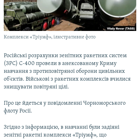
ВІДЕОУРОКИ «ELIFBE»
Русский
СВІДЧЕННЯ ОКУПАЦІЇ
Qırımtatar
УКРАЇНСЬКА ПРОБЛЕМА КРИМУ
Комплекси «Тріумф», ілюстративне фото
ДОЛУЧАЙСЯ!
ІНФОГРАФІКА
Російські розрахунки зенітних ракетних систем
(ЗРС) С-400 провели в анексованому Криму
Усі сайти RFE/RL
навчання з протиповітряної оборони цивільних
об'єктів. Військові з ракетних комплексів вчилися
знищувати повітряні цілі.
Про це йдеться у повідомленні Чорноморського
флоту Росії.
Згідно з інформацією, в навчанні були задіяні
зенітні ракетні комплекси «Тріумф», що