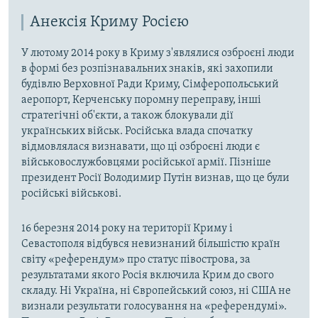
Анексія Криму Росією
У лютому 2014 року в Криму з'являлися озброєні люди
в формі без розпізнавальних знаків, які захопили
будівлю Верховної Ради Криму, Сімферопольський
аеропорт, Керченську поромну переправу, інші
стратегічні об'єкти, а також блокували дії
українських військ. Російська влада спочатку
відмовлялася визнавати, що ці озброєні люди є
військовослужбовцями російської армії. Пізніше
президент Росії Володимир Путін визнав, що це були
російські військові.
16 березня 2014 року на території Криму і
Севастополя відбувся невизнаний більшістю країн
світу «референдум» про статус півострова, за
результатами якого Росія включила Крим до свого
складу. Ні Україна, ні Європейський союз, ні США не
визнали результати голосування на «референдумі».