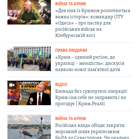
ВІЙНА ТА КРИМ
«Для них із Кримом розпочнеться
важка історія»: командир ОТУ
«Одеса» – про пастку для
російських військ на
Кінбурнській косі
ПРАВА ЛЮДИНИ
«Крим – єдиний регіон, де
українці – меншість»: дискусія
навколо нової пам'ятної дати
ВІДЕО
Блокада без сухопутної операції:
Крим сам себе не заправить і не
прогодує | Крим.Реалії
ВІЙНА ТА КРИМ
Російська влада обіцяє закрити
морський шлях українським
БпЛА до Севастополя. Чи реально