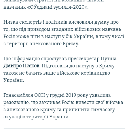
запланували стратегічні командно-штабні
навчання «Об'єднані зусилля-2020».
Низка експертів і політиків висловили думку про
те, що під приводом згаданих військових навчань
Росія може піти в наступ у бік України, в тому числі
з території анексованого Криму.
Цю інформацію спростував прессекретар Путіна
Дмитро Пєсков
. Підготовки до наступу з Криму
також не бачить вище військове керівництво
України.
Генасамблея ООН у грудні 2019 року ухвалила
резолюцію, що закликає Росію вивести свої війська
з анексованого Криму та припинити тимчасову
окупацію території України.