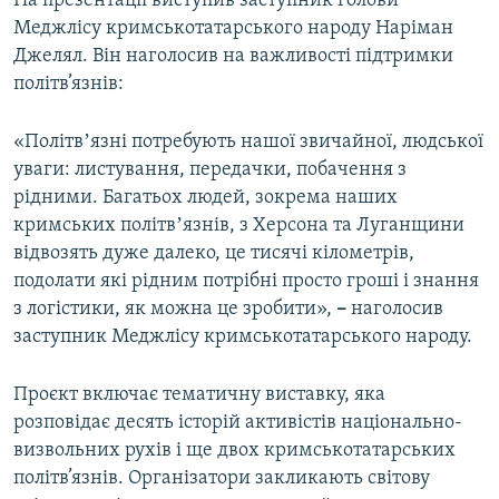
На презентації виступив заступник голови
Меджлісу кримськотатарського народу Наріман
Джелял. Він наголосив на важливості підтримки
політв’язнів:
«Політвʼязні потребують нашої звичайної, людської
уваги: листування, передачки, побачення з
рідними. Багатьох людей, зокрема наших
кримських політвʼязнів, з Херсона та Луганщини
відвозять дуже далеко, це тисячі кілометрів,
подолати які рідним потрібні просто гроші і знання
з логістики, як можна це зробити»,
–
наголосив
заступник Меджлісу кримськотатарського народу.
Проєкт включає тематичну виставку, яка
розповідає десять історій активістів національно-
визвольних рухів і ще двох кримськотатарських
політв’язнів. Організатори закликають світову