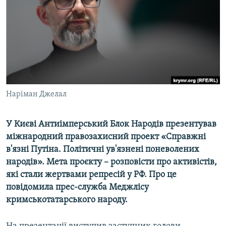
ВІДЕОУРОКИ «ELIFBE»
Русский
СВІДЧЕННЯ ОКУПАЦІЇ
Qırımtatar
УКРАЇНСЬКА ПРОБЛЕМА КРИМУ
ДОЛУЧАЙСЯ!
ІНФОГРАФІКА
Наріман Джелал
Усі сайти RFE/RL
У Києві Антиімперський Блок Народів презентував
міжнародний правозахисний проект «Справжні
в'язні Путіна. Політичні ув'язнені поневолених
народів». Мета проєкту – розповісти про активістів,
які стали жертвами репресій у РФ. Про це
повідомила прес-служба Меджлісу
кримськотатарського народу.