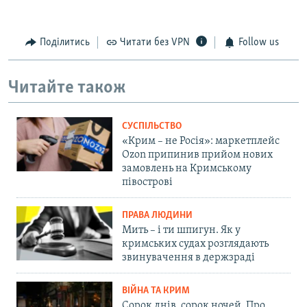
Поділитись
Читати без VPN
Follow us
Читайте також
СУСПІЛЬСТВО
«Крим – не Росія»: маркетплейс
Ozon припинив прийом нових
замовлень на Кримському
півострові
ПРАВА ЛЮДИНИ
Мить – і ти шпигун. Як у
кримських судах розглядають
звинувачення в держзраді
ВІЙНА ТА КРИМ
Сорок днів, сорок ночей. Про