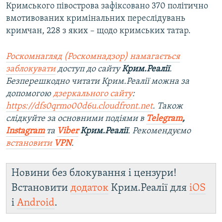
Кримського півострова зафіксовано 370 політично
вмотивованих кримінальних переслідувань
кримчан, 228 з яких – щодо кримських татар.
Роскомнагляд (Роскомнадзор) намагається
заблокувати
доступ до сайту
Крим.Реалії
.
Безперешкодно читати Крим.Реалії можна за
допомогою
дзеркального сайту
:
https://dfs0qrmo00d6u.cloudfront.net
. Також
слідкуйте за основними подіями в
Telegram
,
Instagram
та
Viber
Крим.Реалії
. Рекомендуємо
встановити
VPN
.
Новини без блокування і цензури!
Встановити
додаток
Крим.Реалії для
iOS
і
Android
.