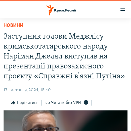
Доступність
посилання
Перейти
НОВИНИ
до
НОВИНИ
Заступник голови Меджлісу
основного
ВОДА.КРИМ
матеріалу
кримськотатарського народу
ВІДЕО ТА ФОТО
Перейти
Наріман Джелял виступив на
до
ПОЛІТИКА
презентації правозахисного
основної
БЛОГИ
навігації
проєкту «Справжні в'язні Путіна»
Перейти
ПОГЛЯД
до
17 листопад 2024, 15:40
ІНТЕРВ'Ю
пошуку
Поділитись
Читати без VPN
ВСЕ ЗА ДЕНЬ
СПЕЦПРОЕКТИ
ЯК ОБІЙТИ БЛОКУВАННЯ
ДЕПОРТАЦІЯ