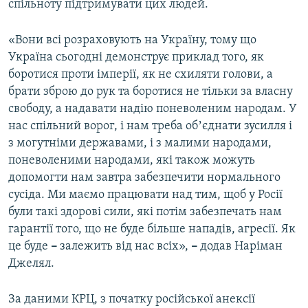
спільноту підтримувати цих людей.
«Вони всі розраховують на Україну, тому що
Україна сьогодні демонструє приклад того, як
боротися проти імперії, як не схиляти голови, а
брати зброю до рук та боротися не тільки за власну
свободу, а надавати надію поневоленим народам. У
нас спільний ворог, і нам треба обʼєднати зусилля і
з могутніми державами, і з малими народами,
поневоленими народами, які також можуть
допомогти нам завтра забезпечити нормального
сусіда. Ми маємо працювати над тим, щоб у Росії
були такі здорові сили, які потім забезпечать нам
гарантії того, що не буде більше нападів, агресії. Як
це буде
–
залежить від нас всіх»,
–
додав Наріман
Джелял.
За даними КРЦ, з початку російської анексії