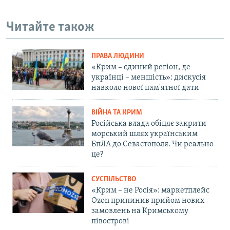
Читайте також
ПРАВА ЛЮДИНИ
«Крим – єдиний регіон, де
українці – меншість»: дискусія
навколо нової пам'ятної дати
ВІЙНА ТА КРИМ
Російська влада обіцяє закрити
морський шлях українським
БпЛА до Севастополя. Чи реально
це?
СУСПІЛЬСТВО
«Крим – не Росія»: маркетплейс
Ozon припинив прийом нових
замовлень на Кримському
півострові