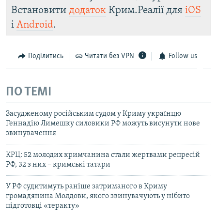
Встановити
додаток
Крим.Реалії для
iOS
і
Android
.
Поділитись
Читати без VPN
Follow us
ПО ТЕМІ
Засудженому російським судом у Криму українцю
Геннадію Лимешку силовики РФ можуть висунути нове
звинувачення
КРЦ: 52 молодих кримчанина стали жертвами репресій
РФ, 32 з них – кримські татари
У РФ судитимуть раніше затриманого в Криму
громадянина Молдови, якого звинувачують у нібито
підготовці «теракту»