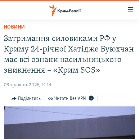
Доступність
посилання
Перейти
НОВИНИ
до
НОВИНИ
Затримання силовиками РФ у
основного
ВОДА.КРИМ
матеріалу
Криму 24-річної Хатідже Буюхчан
ВІДЕО ТА ФОТО
Перейти
має всі ознаки насильницького
до
ПОЛІТИКА
зникнення – «Крим SOS»
основної
БЛОГИ
навігації
09 травень 2025, 14:14
Перейти
ПОГЛЯД
до
Поділитись
Читати без VPN
ІНТЕРВ'Ю
пошуку
ВСЕ ЗА ДЕНЬ
СПЕЦПРОЕКТИ
ЯК ОБІЙТИ БЛОКУВАННЯ
ДЕПОРТАЦІЯ