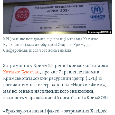
ВІДЕОУРОКИ «ELIFBE»
Русский
СВІДЧЕННЯ ОКУПАЦІЇ
Qırımtatar
УКРАЇНСЬКА ПРОБЛЕМА КРИМУ
ДОЛУЧАЙСЯ!
ІНФОГРАФІКА
КРЦ раніше повідомив, що вранці 6 травня Хатідже
Буюхчан виїхала автобусом зі Старого Криму до
Сімферополя, після чого вона зникла
Усі сайти RFE/RL
Затримання у Криму 24-річної кримської татарки
Хатідже Буюхчан
, про яке 7 травня повідомив
Кримськотатарський ресурсний центр (КРЦ) із
посиланням на телеграм-канал «Наджие Феми»,
має всі ознаки насильницького зникнення,
вважають у правозахисній організації «КримSOS».
«Враховуючи наявні факти – затримання Хатідже