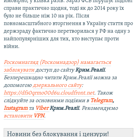
ймовірно, у кілька разів. Зараз ФСБ порушує подібні
справи практично щодня, тоді як до 2014 року їх
було не більше ніж 10 на рік. Після
повномасштабного вторгнення в Україну стаття про
держзраду фактично перетворилася у РФ на одну з
найпопулярніших для тих, хто виступає проти
війни.
Роскомнагляд (Роскомнадзор) намагається
заблокувати
доступ до сайту
Крим.Реалії
.
Безперешкодно читати Крим.Реалії можна за
допомогою
дзеркального сайту
:
https://dfs0qrmo00d6u.cloudfront.net
. Також
слідкуйте за основними подіями в
Telegram
,
Instagram
та
Viber
Крим.Реалії
. Рекомендуємо
встановити
VPN
.
Новини без блокування і цензури!