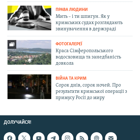
ПРАВА ЛЮДИНИ
Мить – і ти шпигун. Як у
кримських судах розглядають
звинувачення в держзраді
ФОТОГАЛЕРЕЇ
Краса Сімферопольського
водосховища та занедбаність
довкола
ВІЙНА ТА КРИМ
Сорок днів, сорок ночей. Про
результати кримської операції з
примусу Росії до миру
ДОЛУЧАЙСЯ!