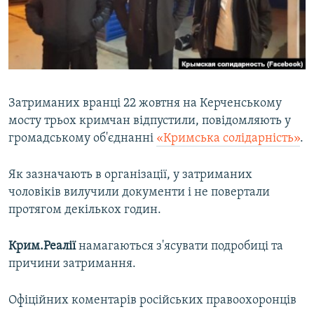
ВІДЕОУРОКИ «ELIFBE»
Русский
СВІДЧЕННЯ ОКУПАЦІЇ
Qırımtatar
УКРАЇНСЬКА ПРОБЛЕМА КРИМУ
ДОЛУЧАЙСЯ!
ІНФОГРАФІКА
Затриманих вранці 22 жовтня на Керченському
мосту трьох кримчан відпустили, повідомляють у
громадському об'єднанні
«Кримська солідарність»
.
Усі сайти RFE/RL
Як зазначають в організації, у затриманих
чоловіків вилучили документи і не повертали
протягом декількох годин.
Крим.Реалії
намагаються з'ясувати подробиці та
причини затримання.
Офіційних коментарів російських правоохоронців