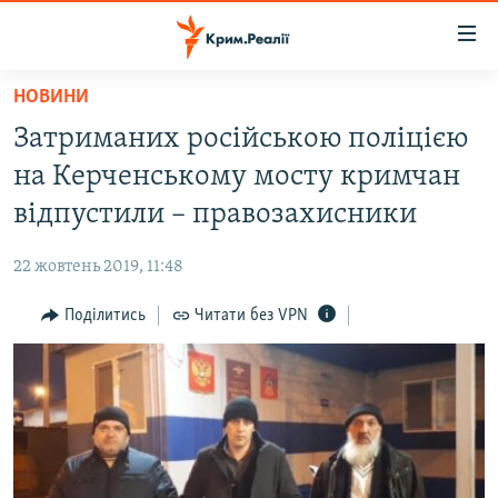
Доступність
посилання
Перейти
НОВИНИ
до
НОВИНИ
Затриманих російською поліцією
основного
ВОДА.КРИМ
матеріалу
на Керченському мосту кримчан
ВІДЕО ТА ФОТО
Перейти
відпустили – правозахисники
до
ПОЛІТИКА
основної
22 жовтень 2019, 11:48
БЛОГИ
навігації
Перейти
Поділитись
Читати без VPN
ПОГЛЯД
до
ІНТЕРВ'Ю
пошуку
ВСЕ ЗА ДЕНЬ
СПЕЦПРОЕКТИ
ЯК ОБІЙТИ БЛОКУВАННЯ
ДЕПОРТАЦІЯ