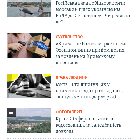
Російська влада обіцяє закрити
морський шлях українським
БпЛА до Севастополя. Чи реально
це?
СУСПІЛЬСТВО
«Крим – не Росія»: маркетплейс
Ozon припинив прийом нових
замовлень на Кримському
півострові
ПРАВА ЛЮДИНИ
Мить – і ти шпигун. Як у
кримських судах розглядають
звинувачення в держзраді
ФОТОГАЛЕРЕЇ
Краса Сімферопольського
водосховища та занедбаність
довкола