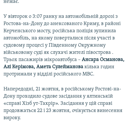
немає.
У вівторок о 3:07 ранку на автомобільній дорозі з
Ростова-на-Дону до анексованого Криму, в районі
Керченського мосту, російська поліція зупинила
автомобіль, на якому поверталися після участі в
судовому процесі у Південному Окружному
військовому суді як слухачі жителі півострова .
Трьох пасажирів мікроавтобуса –
Ансара Османова,
Алі Керімова, Амета Сулейманова
кілька годин
протримали у відділі російського МВС.
Напередодні, 21 жовтня, в російському Ростові-на-
Дону проходило судове засідання у ялтинській
«справі Хізб ут-Тахрір». Засідання у цій справі
продовжаться 22 і 23 жовтня, очікується винесення
вироку.