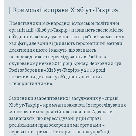
Кримські «справи Хізб ут-Тахрір»
Представники міжнародної ісламської політичної
організації «Хізб ут-Тахрір» називають своєю місією
об'єднання всіх мусульманських країн в ісламському
халіфаті, але вони відкидають терористичні методи
досягнення цього і кажуть, що зазнають
несправедливого переслідування в Росії та в
окупованому нею в 2014 році Криму. Верховний суд
Росії заборонив «Хізб ут-Тахрір» у 2003 році,
включивши до списку об'єднань, названих
«терористичними».
Захисники заарештованих і засуджених у «справі
Хізб ут-Тахрір» кримчан вважають їх переслідування
мотивованим за релігійною ознакою. Адвокати
зазначають, що переслідувані у цій справі
російськими правоохоронними органами –
переважно кримські татари, а також українці,