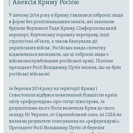
Анексія Криму Росією
У лютому 2014 року в Криму з'являлися озброєні люди
в формі без розпізнавальних знаків, які захопили
будівлю Верховної Ради Криму, Сімферопольський
аеропорт, Керченську поромну переправу, інші
стратегічні об'єкти, а також блокували дії
українських військ. Російська влада спочатку
відмовлялася визнавати, що ці озброєні люди є
військовослужбовцями російської армії. Пізніше
президент Росії Володимир Путін визнав, що це були
російські військові.
16 березня 2014 року на території Криму і
Севастополя відбувся невизнаний більшістю країн
світу «референдум» про статус півострова, за
результатами якого Росія включила Крим до свого
складу. Ні Україна, ні Європейський союз, ні США не
визнали результати голосування на «референдумі».
Президент Росії Володимир Путін 18 березня