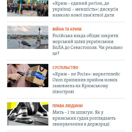
«Крим – єдиний регіон, де
українці – меншість»: дискусія
навколо нової пам'ятної дати
ВІЙНА ТА КРИМ
Російська влада обіцяє закрити
морський шлях українським
БпЛА до Севастополя. Чи реально
це?
СУСПІЛЬСТВО
«Крим – не Росія»: маркетплейс
Ozon припинив прийом нових
замовлень на Кримському
півострові
ПРАВА ЛЮДИНИ
Мить – і ти шпигун. Як у
кримських судах розглядають
звинувачення в держзраді