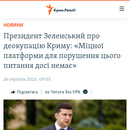
Доступність
посилання
Перейти
НОВИНИ
до
НОВИНИ
Президент Зеленський про
основного
ВОДА.КРИМ
матеріалу
деокупацію Криму: «Міцної
ВІДЕО ТА ФОТО
Перейти
платформи для порушення цього
до
ПОЛІТИКА
питання досі немає»
основної
БЛОГИ
навігації
26 серпень 2020, 09:05
Перейти
ПОГЛЯД
до
Поділитись
Читати без VPN
ІНТЕРВ'Ю
пошуку
ВСЕ ЗА ДЕНЬ
СПЕЦПРОЕКТИ
ЯК ОБІЙТИ БЛОКУВАННЯ
ДЕПОРТАЦІЯ