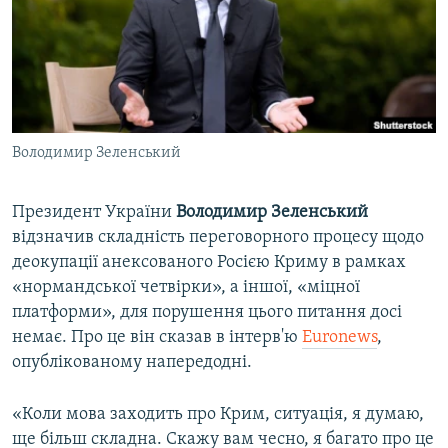
ВІДЕОУРОКИ «ELIFBE»
Русский
СВІДЧЕННЯ ОКУПАЦІЇ
Qırımtatar
УКРАЇНСЬКА ПРОБЛЕМА КРИМУ
ДОЛУЧАЙСЯ!
ІНФОГРАФІКА
Володимир Зеленський
Президент України
Володимир Зеленський
Усі сайти RFE/RL
відзначив складність переговорного процесу щодо
деокупації анексованого Росією Криму в рамках
«нормандської четвірки», а іншої, «міцної
платформи», для порушення цього питання досі
немає. Про це він сказав в інтерв'ю
Euronews
,
опублікованому напередодні.
«Коли мова заходить про Крим, ситуація, я думаю,
ще більш складна. Скажу вам чесно, я багато про це