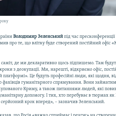
 року
країни
Володимир Зеленський
під час пресконференції 
мив про те, що влітку буде створений постійний офіс 
 саміт, де ми декларативно щось підпишемо. Там буду
кроки з деокупації. Ми, нарешті, відкриємо офіс, пост
 платформі». Це будуть професійні люди, які щодня, ві
до фахівців гуманітарного спрямування. Вони займати
упованого Криму, а також питаннями людей, які пови
манітарну допомогу. І тих, хто перебуває в тюрмах як 
е серйозний крок вперед», – зазначив Зеленський.
сказав, що Росія «важко сприймає і реагує» на створен