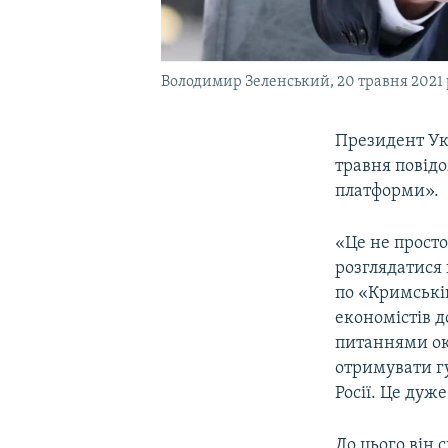
Володимир Зеленський, 20 травня 2021
Президент У
травня повідо
платформи».
«Це не просто
розглядатися 
по «Кримській
економістів 
питаннями ок
отримувати гу
Росії. Це дуж
До цього він 