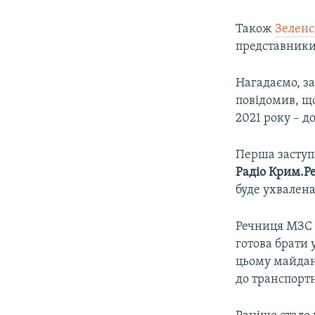
Також
Зеленс
представники
Нагадаємо, з
повідомив, щ
2021 року – д
Перша заступ
Радіо Крим.Ре
буде ухвалена
Речниця МЗС 
готова брати 
цьому майдан
до транспорт