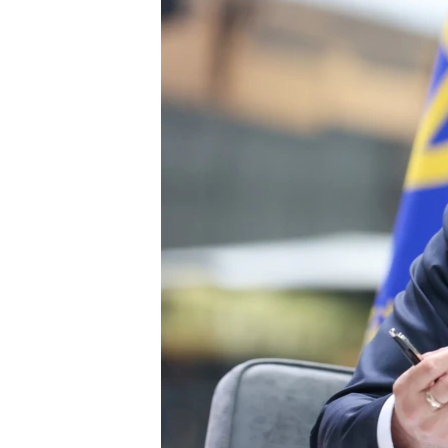
ВІДЕОУРОКИ «ELIFBE»
СВІДЧЕННЯ ОКУПАЦІЇ
УКРАЇНСЬКА ПРОБЛЕМА КРИМУ
ІНФОГРАФІКА