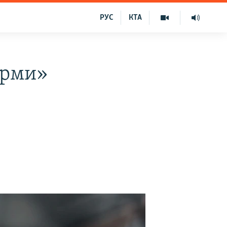
РУС
КТА
орми»