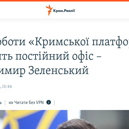
оботи «Кримської платф
ть постійний офіс –
имир Зеленський
 15:44
ь
Читати без VPN