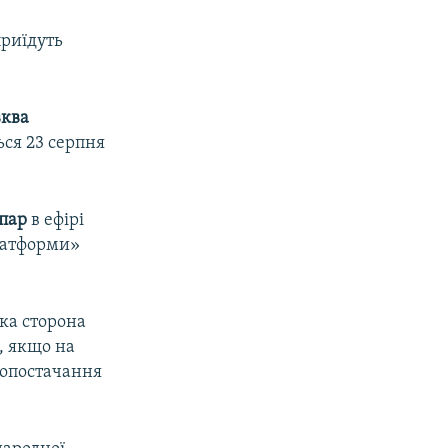
приїдуть
вква
ся 23 серпня
пар
в ефірі
платформи»
ка сторона
, якщо на
допостачання