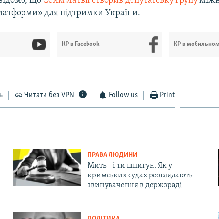
 відомо, що
Сейм Латвії створив депутатську групу
міжн
латформи» для підтримки України.
КР в Facebook
КР в мобильно
ь
Читати без VPN
Follow us
Print
ПРАВА ЛЮДИНИ
Мить – і ти шпигун. Як у
кримських судах розглядають
звинувачення в держзраді
ПОЛІТИКА