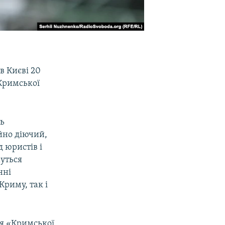
в Києві 20
«Кримської
ть
ійно діючий,
д юристів і
муться
нні
Криму, так і
ня «Кримської