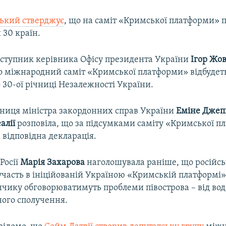
ький стверджує
, що на саміт «Кримської платформи» 
 30 країн.
аступник керівника Офісу президента України
Ігор Жо
о міжнародний саміт «Кримської платформи» відбудеть
о 30-ої річниці Незалежності України.
ниця міністра закордонних справ України
Еміне Джеп
алії
розповіла, що за підсумками саміту «Кримської 
 відповідна декларація.
Росії
Марія Захарова
наголошувала раніше, що російсь
участь в ініційованій Україною «Кримській платформі»
чику обговорюватимуть проблеми півострова – від во
ного сполучення.