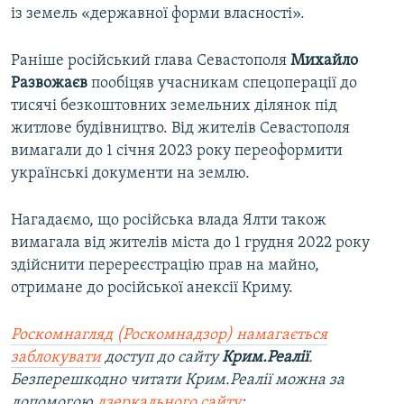
із земель «державної форми власності».
Раніше російський глава Севастополя
Михайло
Развожаєв
пообіцяв учасникам спецоперації до
тисячі безкоштовних земельних ділянок під
житлове будівництво. Від жителів Севастополя
вимагали до 1 січня 2023 року переоформити
українські документи на землю.
Нагадаємо, що російська влада Ялти також
вимагала від жителів міста до 1 грудня 2022 року
здійснити перереєстрацію прав на майно,
отримане до російської анексії Криму.
Роскомнагляд (Роскомнадзор) намагається
заблокувати
доступ до сайту
Крим.Реалії
.
Безперешкодно читати Крим.Реалії можна за
допомогою
дзеркального сайту
: