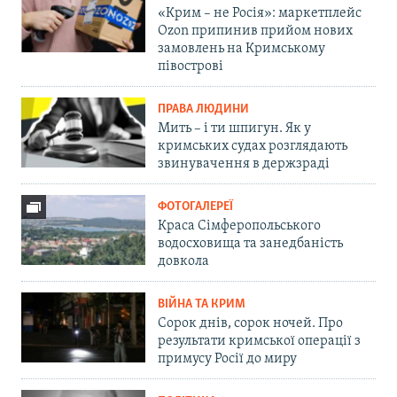
«Крим – не Росія»: маркетплейс
Ozon припинив прийом нових
замовлень на Кримському
півострові
ПРАВА ЛЮДИНИ
Мить – і ти шпигун. Як у
кримських судах розглядають
звинувачення в держзраді
ФОТОГАЛЕРЕЇ
Краса Сімферопольського
водосховища та занедбаність
довкола
ВІЙНА ТА КРИМ
Сорок днів, сорок ночей. Про
результати кримської операції з
примусу Росії до миру