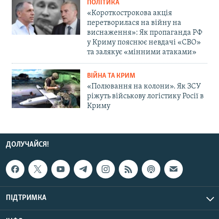
ПОЛІТИКА
«Короткострокова акція
перетворилася на війну на
виснаження»: Як пропаганда РФ
у Криму пояснює невдачі «СВО»
та залякує «мінними атаками»
ВІЙНА ТА КРИМ
«Полювання на колони». Як ЗСУ
ріжуть військову логістику Росії в
Криму
ДОЛУЧАЙСЯ!
ПІДТРИМКА