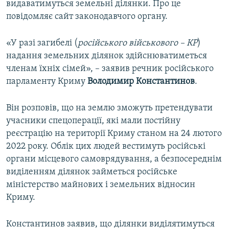
видаватимуться земельні ділянки. Про це
ВІДЕОУРОКИ «ELIFBE»
повідомляє сайт законодавчого органу.
Русский
СВІДЧЕННЯ ОКУПАЦІЇ
Qırımtatar
«У разі загибелі (
російського військового – КР
)
УКРАЇНСЬКА ПРОБЛЕМА КРИМУ
надання земельних ділянок здійснюватиметься
ДОЛУЧАЙСЯ!
ІНФОГРАФІКА
членам їхніх сімей», – заявив речник російського
парламенту Криму
Володимир Константинов
.
Він розповів, що на землю зможуть претендувати
Усі сайти RFE/RL
учасники спецоперації, які мали постійну
реєстрацію на території Криму станом на 24 лютого
2022 року. Облік цих людей вестимуть російські
органи місцевого самоврядування, а безпосереднім
виділенням ділянок займеться російське
міністерство майнових і земельних відносин
Криму.
Константинов заявив, що ділянки виділятимуться