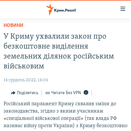
Доступність
посилання
Перейти
НОВИНИ
до
НОВИНИ
У Криму ухвалили закон про
основного
ВОДА.КРИМ
матеріалу
безкоштовне виділення
ВІДЕО ТА ФОТО
Перейти
земельних ділянок російським
до
ПОЛІТИКА
військовим
основної
БЛОГИ
навігації
14 грудень 2022, 14:06
Перейти
ПОГЛЯД
до
Поділитись
Читати без VPN
ІНТЕРВ'Ю
пошуку
Російський парламент Криму схвалив зміни до
ВСЕ ЗА ДЕНЬ
законодавства, згідно з якими учасникам
СПЕЦПРОЕКТИ
«спеціальної військової операції» (так влада РФ
називає війну проти України) з Криму безкоштовно
ЯК ОБІЙТИ БЛОКУВАННЯ
ДЕПОРТАЦІЯ