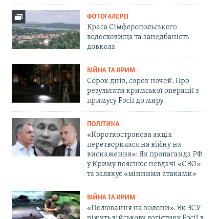
ФОТОГАЛЕРЕЇ
Краса Сімферопольського
водосховища та занедбаність
довкола
ВІЙНА ТА КРИМ
Сорок днів, сорок ночей. Про
результати кримської операції з
примусу Росії до миру
ПОЛІТИКА
«Короткострокова акція
перетворилася на війну на
виснаження»: Як пропаганда РФ
у Криму пояснює невдачі «СВО»
та залякує «мінними атаками»
ВІЙНА ТА КРИМ
«Полювання на колони». Як ЗСУ
ріжуть військову логістику Росії в