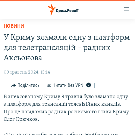
Доступність
посилання
Перейти
НОВИНИ
до
НОВИНИ
У Криму зламали одну з платформ
основного
ВОДА.КРИМ
матеріалу
для телетрансляцій – радник
ВІДЕО ТА ФОТО
Перейти
Аксьонова
до
ПОЛІТИКА
основної
09 травень 2024, 13:14
БЛОГИ
навігації
Перейти
Поділитись
Читати без VPN
ПОГЛЯД
до
В анексованому Криму 9 травня було зламано одну
ІНТЕРВ'Ю
пошуку
з платформ для трансляції телевізійних каналів.
ВСЕ ЗА ДЕНЬ
Про це повідомив радник російського глави Криму
СПЕЦПРОЕКТИ
Олег Крючков.
ЯК ОБІЙТИ БЛОКУВАННЯ
ДЕПОРТАЦІЯ