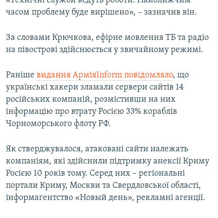
«Технічні служби ведуть роботи. Найближчим
ВІДЕОУРОКИ «ELIFBE»
часом проблему буде вирішено», – зазначив він.
Русский
СВІДЧЕННЯ ОКУПАЦІЇ
Qırımtatar
За словами Крючкова, ефірне мовлення ТБ та радіо
УКРАЇНСЬКА ПРОБЛЕМА КРИМУ
на півострові здійснюється у звичайному режимі.
ДОЛУЧАЙСЯ!
ІНФОГРАФІКА
Раніше
видання АрміяInform повідомляло
, що
українські хакери зламали сервери сайтів 14
російських компаній, розмістивши на них
Усі сайти RFE/RL
інформацію про втрату Росією 33% кораблів
Чорноморського флоту РФ.
Як стверджувалося, атаковані сайти належать
компаніям, які здійснили підтримку анексії Криму
Росією 10 років тому. Серед них – регіональні
портали Криму, Москви та Свердловської області,
інформагентство «Новый день», рекламні агенції.