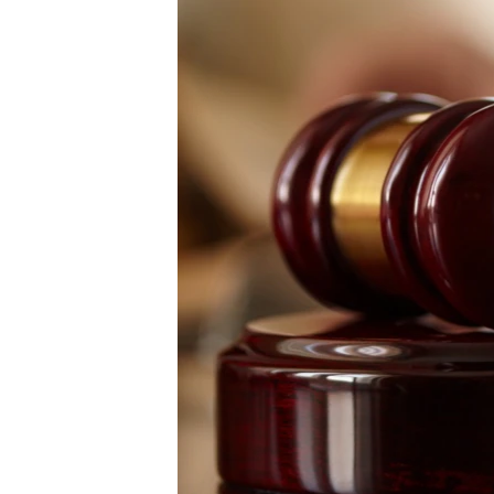
ВІДЕОУРОКИ «ELIFBE»
СВІДЧЕННЯ ОКУПАЦІЇ
УКРАЇНСЬКА ПРОБЛЕМА КРИМУ
ІНФОГРАФІКА