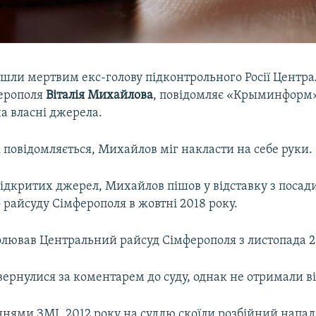
шли мертвим екс-голову підконтрольного Росії Центра
ерополя
Віталія Михайлова
, повідомляє «Крыминформ»
а власні джерела.
 повідомляється, Михайлов міг накласти на себе руки.
ідкритих джерел, Михайлов пішов у відставку з посад
райсуду Сімферополя в жовтні 2018 року.
лював Центральний райсуд Сімферополя з листопада 20
вернулися за коментарем до суду, однак не отримали ві
нями ЗМІ, 2012 року на суддю скоїли розбійний напад