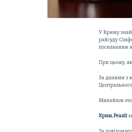
У Криму знай
райсуду Сімф
посиланням н
При цьому, як
За даними з в
Центрального 
Михайлов очо
Крим.Реалії
з
За повідомлен