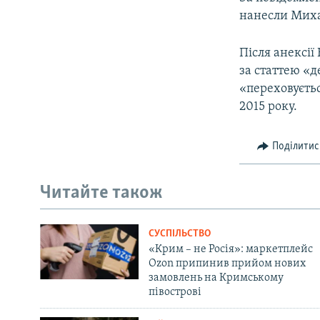
нанесли Михай
Після анексі
за статтею «
«переховуєтьс
2015 року.
Поділитис
Читайте також
СУСПІЛЬСТВО
«Крим – не Росія»: маркетплейс
Ozon припинив прийом нових
замовлень на Кримському
півострові