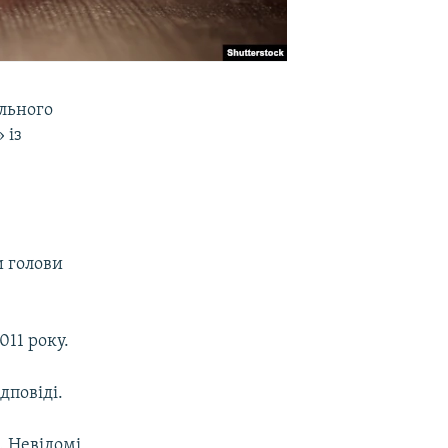
льного
 із
и голови
11 року.
дповіді.
. Невідомі