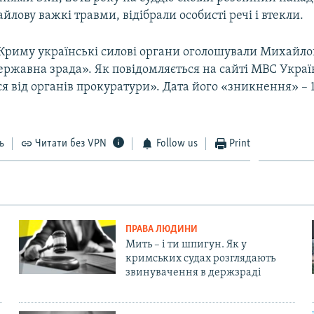
лову важкі травми, відібрали особисті речі і втекли.
ї Криму українські силові органи оголошували Михайло
державна зрада». Як повідомляється на сайті МВС Укра
я від органів прокуратури». Дата його «зникнення» – 
ь
Читати без VPN
Follow us
Print
ПРАВА ЛЮДИНИ
Мить – і ти шпигун. Як у
кримських судах розглядають
звинувачення в держзраді