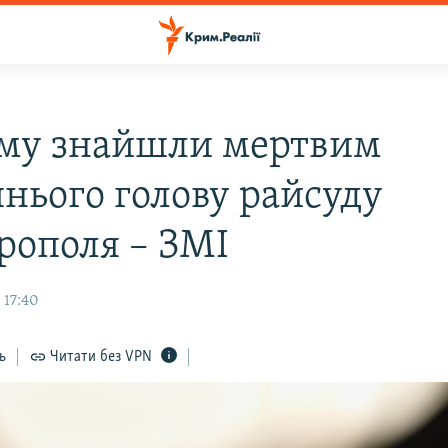
му знайшли мертвим
нього голову райсуду
рополя – ЗМІ
 17:40
ь
Читати без VPN