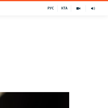
РУС
КТА