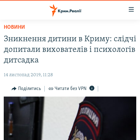
Доступність
посилання
Перейти
НОВИНИ
до
НОВИНИ
Зникнення дитини в Криму: слідчі
основного
ВОДА.КРИМ
матеріалу
допитали вихователів і психологів
ВІДЕО ТА ФОТО
Перейти
дитсадка
до
ПОЛІТИКА
основної
14 листопад 2019, 11:28
БЛОГИ
навігації
Перейти
Поділитись
Читати без VPN
ПОГЛЯД
до
ІНТЕРВ'Ю
пошуку
ВСЕ ЗА ДЕНЬ
СПЕЦПРОЕКТИ
ЯК ОБІЙТИ БЛОКУВАННЯ
ДЕПОРТАЦІЯ