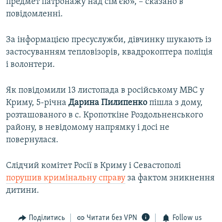
предмет патронажу над сім'єю», – сказано в
повідомленні.
За інформацією пресуслужби, дівчинку шукають із
застосуванням тепловізорів, квадрокоптера поліція
і волонтери.
Як повідомили 13 листопада в російському МВС у
Криму, 5-річна
Дарина Пилипенко
пішла з дому,
розташованого в с. Кропоткіне Роздольненського
району, в невідомому напрямку і досі не
повернулася.
Слідчий комітет Росії в Криму і Севастополі
порушив кримінальну справу
за фактом зникнення
дитини.
Поділитись
Читати без VPN
Follow us