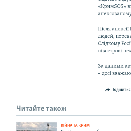
«КримSOS» ви
анексованому
Після анексії
людей, перев
Слідкому Рос
півострові не
За даними акт
– досі вважаю
Поділитис
Читайте також
ВІЙНА ТА КРИМ