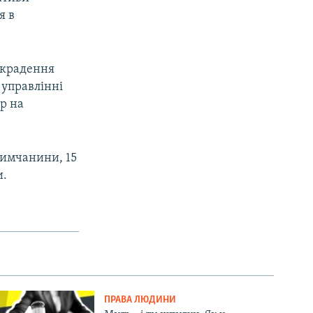
я в
викрадення
 управлінні
р на
римчанини, 15
и.
ПРАВА ЛЮДИНИ