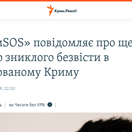
SOS» повідомляє про щ
 зниклого безвісти в
ованому Криму
8, 22:20
ь
Читати без VPN