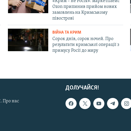
«Крим – не Росія»: маркетплейс
Ozon припинив прийом нових
замовлень на Кримському
півострові
ВІЙНА ТА КРИМ
Сорок днів, сорок ночей. Про
результати кримської операції з
примусу Росії до миру
ДОЛУЧАЙСЯ!
. Про нас