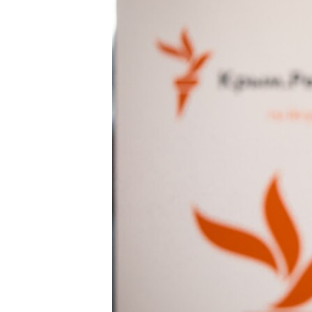
ВІДЕОУРОКИ «ELIFBE»
СВІДЧЕННЯ ОКУПАЦІЇ
УКРАЇНСЬКА ПРОБЛЕМА КРИМУ
ІНФОГРАФІКА