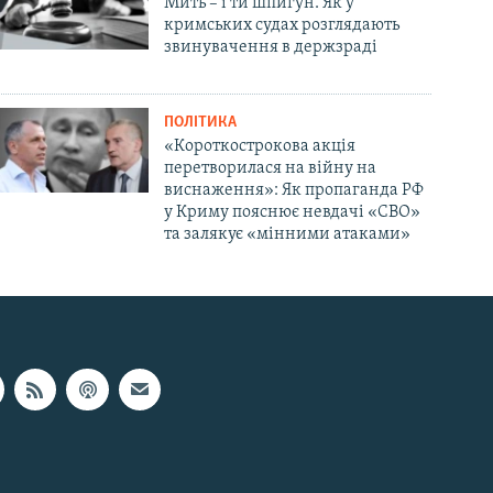
Мить – і ти шпигун. Як у
кримських судах розглядають
звинувачення в держзраді
ПОЛІТИКА
«Короткострокова акція
перетворилася на війну на
виснаження»: Як пропаганда РФ
у Криму пояснює невдачі «СВО»
та залякує «мінними атаками»