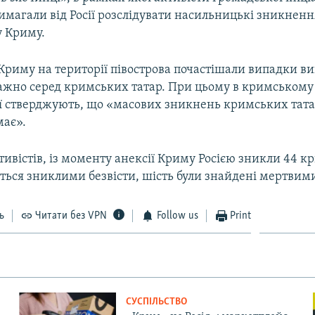
магали від Росії розслідувати насильницькі зникненн
 Криму.
 Криму на території півострова почастішали випадки 
ажно серед кримських татар. При цьому в кримському
ії стверджують, що «масових зникнень кримських тата
має».
ивістів, із моменту анексії Криму Росією зникли 44 к
ться зниклими безвісти, шість були знайдені мертвим
ь
Читати без VPN
Follow us
Print
СУСПІЛЬСТВО