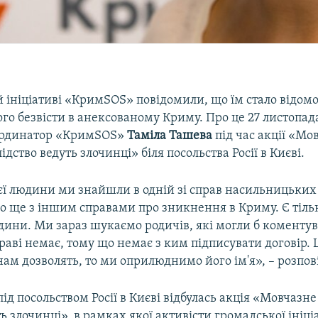
 ініціативі «КримSOS» повідомили, що їм стало відом
го безвісти в анексованому Криму. Про це 27 листопа
оординатор «КримSOS»
Таміла Ташева
під час акції «Мо
ідство ведуть злочинці» біля посольства Росії в Києві.
єї людини ми знайшли в одній зі справ насильницьких
но ще з іншим справами про зникнення в Криму. Є тіл
людини. Ми зараз шукаємо родичів, які могли б коментув
раві немає, тому що немає з ким підписувати договір. 
нам дозволять, то ми оприлюднимо його ім'я», – розпов
під посольством Росії в Києві відбулась акція «Мовчазне
ть злочинці», в рамках якої активісти громадської ініц