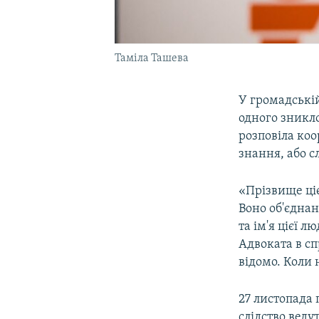
Таміла Ташева
У громадській
одного зникло
розповіла к
знання, або сл
«Прізвище ці
Воно об'єдна
та ім'я цієї 
Адвоката в сп
відомо. Коли 
27 листопада 
слідство веду