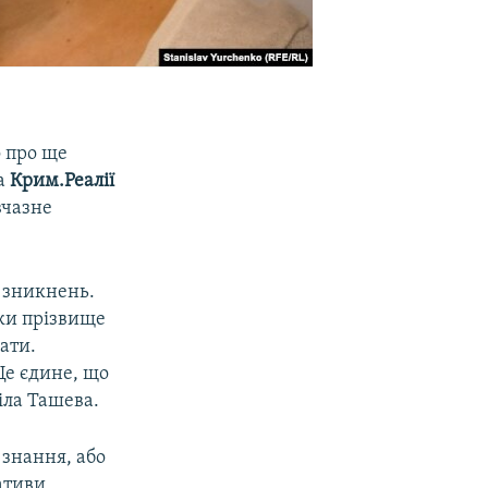
о про ще
да
Крим.Реалії
вчазне
 зникнень.
ьки прізвище
ати.
Це єдине, що
іла Ташева.
 знання, або
іативи