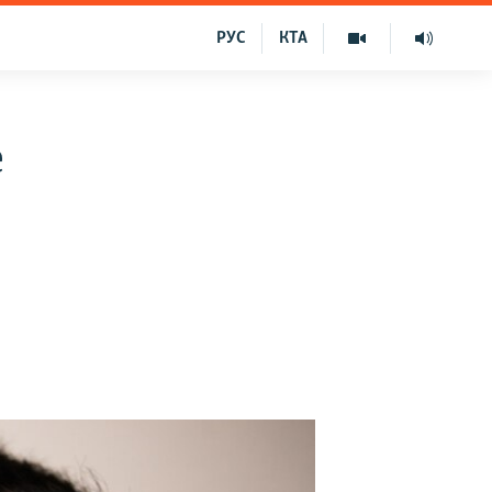
РУС
КТА
е