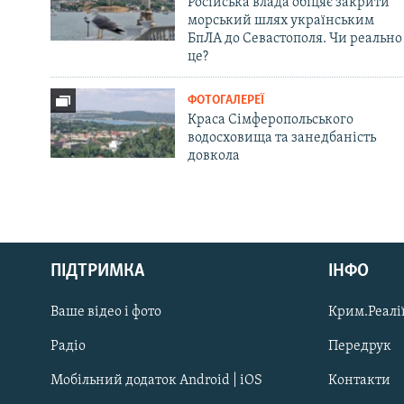
Російська влада обіцяє закрити
морський шлях українським
БпЛА до Севастополя. Чи реально
це?
ФОТОГАЛЕРЕЇ
Краса Сімферопольського
водосховища та занедбаність
довкола
Русский
ПІДТРИМКА
ІНФО
Qırımtatar
Ваше відео і фото
Крим.Реалії
ДОЛУЧАЙСЯ!
Радіо
Передрук
Мобільний додаток Android | iOS
Контакти