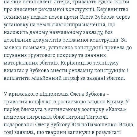
на якій встановлені літери, тривають судові тяжби
про знесення рекламної конструкції. Керівництво
технікуму подало позов проти Олега Зубкова через
установку на землі сільгосппризначення, що
належить даному навчальному закладу, без
дозвільних документів рекламної конструкції. За
заявою позивача, установка конструкції привела до
псування ґрунтового покриву та значних
матеріальних збитків. Керівництво технікуму
вимагає у Зубкова знести рекламну конструкцію і
виплатити мільйонний штраф за завдані збитки.
​У кримського підприємця Олега Зубкова –
тривалий конфлікт із російською владою Криму. У
період блекаута в ялтинському зоопарку «Казка»
померли тигренята білої тигриці Тигрюлі,
подарованої Олегу Зубкову ЮлієюТимошенко. Влада
тоді заявила, що тварини загинули в результаті