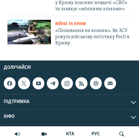
у Криму пояснює невдачі «СВО»
та залякує «мінними атаками»
ВІЙНА ТА КРИМ
«Полювання на колони». Як ЗСУ
ріжуть військову логістику Росії в
Криму
ДОЛУЧАЙСЯ!
ПІДТРИМКА
ІНФО
© Крим.Реалії, 2026 | Усі права застережено.
КТА
РУС