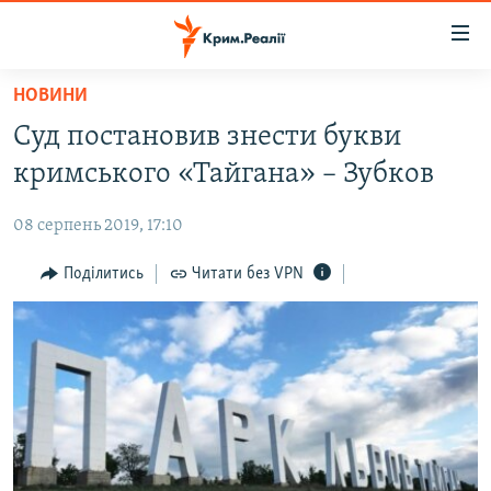
Доступність
посилання
Перейти
НОВИНИ
до
НОВИНИ
Суд постановив знести букви
основного
ВОДА.КРИМ
матеріалу
кримського «Тайгана» – Зубков
ВІДЕО ТА ФОТО
Перейти
до
08 серпень 2019, 17:10
ПОЛІТИКА
основної
БЛОГИ
Поділитись
Читати без VPN
навігації
Перейти
ПОГЛЯД
до
ІНТЕРВ'Ю
пошуку
ВСЕ ЗА ДЕНЬ
СПЕЦПРОЕКТИ
ЯК ОБІЙТИ БЛОКУВАННЯ
ДЕПОРТАЦІЯ