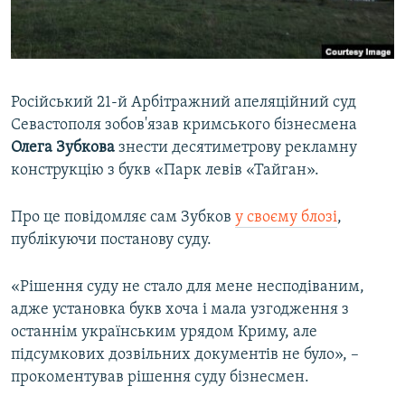
ВІДЕОУРОКИ «ELIFBE»
Русский
СВІДЧЕННЯ ОКУПАЦІЇ
Qırımtatar
УКРАЇНСЬКА ПРОБЛЕМА КРИМУ
Російський 21-й Арбітражний апеляційний суд
ДОЛУЧАЙСЯ!
ІНФОГРАФІКА
Севастополя зобов'язав кримського бізнесмена
Олега Зубкова
знести десятиметрову рекламну
конструкцію з букв «Парк левів «Тайган».
Усі сайти RFE/RL
Про це повідомляє сам Зубков
у своєму блозі
,
публікуючи постанову суду.
«Рішення суду не стало для мене несподіваним,
адже установка букв хоча і мала узгодження з
останнім українським урядом Криму, але
підсумкових дозвільних документів не було», –
прокоментував рішення суду бізнесмен.