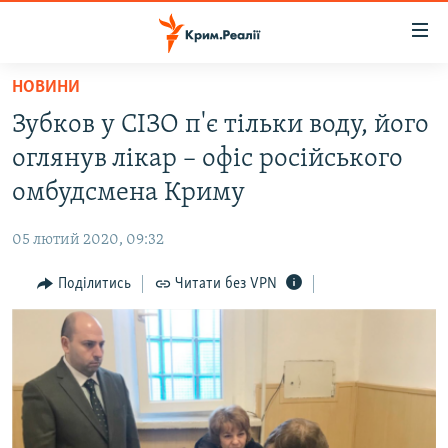
Доступність
посилання
Перейти
НОВИНИ
до
НОВИНИ
Зубков у СІЗО п'є тільки воду, його
основного
ВОДА.КРИМ
матеріалу
оглянув лікар – офіс російського
ВІДЕО ТА ФОТО
Перейти
омбудсмена Криму
до
ПОЛІТИКА
основної
05 лютий 2020, 09:32
БЛОГИ
навігації
Перейти
Поділитись
Читати без VPN
ПОГЛЯД
до
ІНТЕРВ'Ю
пошуку
ВСЕ ЗА ДЕНЬ
СПЕЦПРОЕКТИ
ЯК ОБІЙТИ БЛОКУВАННЯ
ДЕПОРТАЦІЯ