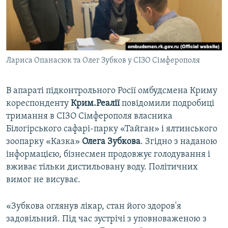
ВІДЕОУРОКИ «ELIFBE»
Русский
СВІДЧЕННЯ ОКУПАЦІЇ
Qırımtatar
УКРАЇНСЬКА ПРОБЛЕМА КРИМУ
Лариса Опанасюк та Олег Зубков у СІЗО Сімферополя
ДОЛУЧАЙСЯ!
ІНФОГРАФІКА
В апараті підконтрольного Росії омбудсмена Криму
кореспонденту
Крим.Реалії
повідомили подробиці
Усі сайти RFE/RL
тримання в СІЗО Сімферополя власника
Білогірського сафарі-парку «Тайган» і ялтинського
зоопарку «Казка»
Олега Зубкова
. Згідно з наданою
інформацією, бізнесмен продовжує голодування і
вживає тільки дистильовану воду. Політичних
вимог не висуває.
«Зубкова оглянув лікар, стан його здоров'я
задовільний. Під час зустрічі з уповноваженою з