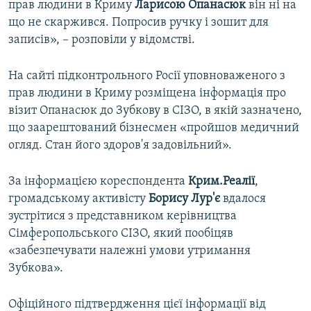
прав людини в Криму
Ларисою Опанасюк
він ні на
що не скаржився. Попросив ручку і зошит для
записів», – розповіли у відомстві.
На сайті підконтрольного Росії уповноваженого з
прав людини в Криму розміщена інформація про
візит Опанасюк до Зубкову в СІЗО, в якій зазначено,
що заарештований бізнесмен «пройшов медичний
огляд. Стан його здоров'я задовільний».
За інформацією кореспондента
Крим.Реалії
,
громадському активісту
Борису Лур'є
вдалося
зустрітися з представником керівництва
Сімферопольського СІЗО, який пообіцяв
«забезпечувати належні умови утримання
Зубкова».
Офіційного підтвердження цієї інформації від