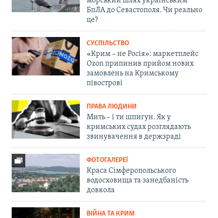
морський шлях українським
БпЛА до Севастополя. Чи реально
це?
СУСПІЛЬСТВО
«Крим – не Росія»: маркетплейс
Ozon припинив прийом нових
замовлень на Кримському
півострові
ПРАВА ЛЮДИНИ
Мить – і ти шпигун. Як у
кримських судах розглядають
звинувачення в держзраді
ФОТОГАЛЕРЕЇ
Краса Сімферопольського
водосховища та занедбаність
довкола
ВІЙНА ТА КРИМ