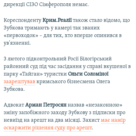
дирекції СІЗО Сімферополя немає.
Кореспонденту
Крим.Реалії
також стало відомо, що
Зубкова тримають у камері так званих
«первоходок» – для тих, хто вперше опинився в
ув'язненні.
3 лютого підконтрольний Росії Білогірський
районний суд під час засідання у справі вкушеної в
парку «Тайган» туристки
Ольги Соломіної
заарештував
кримського бізнесмена Олега
Зубкова.
Адвокат
Арман Петросян
назвав «незаконною»
зміну запобіжного заходу Зубкову з підписки про
невиїзд на арешт на два місяці. Захист
має намір
оскаржити рішення суду про арешт
.