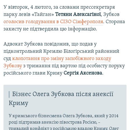
У вівторок, 4 лютого, за словами прессекретаря
парку левів «Тайган»
Тетяни Алексагіної
, Зубков
оголосив голодування в СІЗО Сімферополя
. Сторона
захисту не підтвердила цю інформацію.
Адвокат Зубкова повідомив, що подав у
підконтрольний Кремлю Білогірський районний
суд
клопотання про зміну запобіжного заходу
Зубкову
з тримання під вартою під особисту поруку
російського глави Криму
Сергія Аксенова
.
Бізнес Олега Зубкова після анексії
Криму
У кримського бізнесмена Олега Зубкова, який у 2014
році підтримав анексію півострова Росією, –
тривалий конфлікт з російською владою Криму. Олег