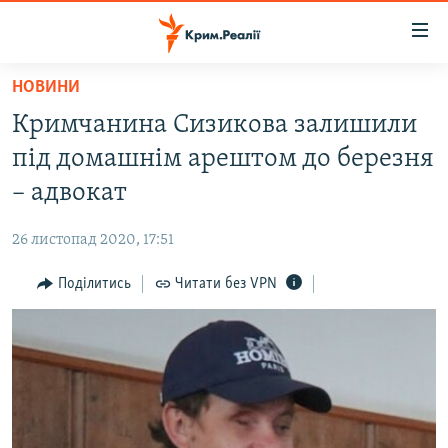
Доступність
посилання
Перейти
НОВИНИ
до
НОВИНИ
Кримчанина Сизикова залишили
основного
ВОДА.КРИМ
матеріалу
під домашнім арештом до березня
ВІДЕО ТА ФОТО
Перейти
– адвокат
до
ПОЛІТИКА
основної
26 листопад 2020, 17:51
БЛОГИ
навігації
Перейти
Поділитись
Читати без VPN
ПОГЛЯД
до
ІНТЕРВ'Ю
пошуку
ВСЕ ЗА ДЕНЬ
СПЕЦПРОЕКТИ
ЯК ОБІЙТИ БЛОКУВАННЯ
ДЕПОРТАЦІЯ