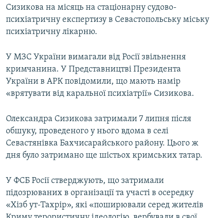
Сизикова на місяць на стаціонарну судово-
психіатричну експертизу в Севастопольську міську
психіатричну лікарню.
У МЗС України вимагали від Росії звільнення
кримчанина. У Представництві Президента
України в АРК повідомили, що мають намір
«врятувати від каральної психіатрії» Сизикова.
Олександра Сизикова затримали 7 липня після
обшуку, проведеного у нього вдома в селі
Севастянівка Бахчисарайського району. Цього ж
дня було затримано ще шістьох кримських татар.
У ФСБ Росії стверджують, що затримали
підозрюваних в організації та участі в осередку
«Хізб ут-Тахрір», які «поширювали серед жителів
Криму терористичну ідеологію, вербували в свої