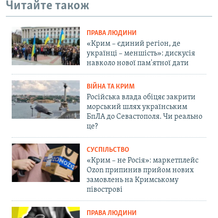
Читайте також
ПРАВА ЛЮДИНИ
«Крим – єдиний регіон, де
українці – меншість»: дискусія
навколо нової пам'ятної дати
ВІЙНА ТА КРИМ
Російська влада обіцяє закрити
морський шлях українським
БпЛА до Севастополя. Чи реально
це?
СУСПІЛЬСТВО
«Крим – не Росія»: маркетплейс
Ozon припинив прийом нових
замовлень на Кримському
півострові
ПРАВА ЛЮДИНИ