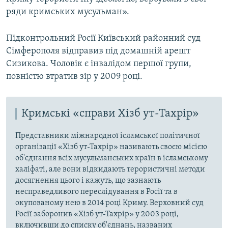
ряди кримських мусульман».
Підконтрольний Росії Київський районний суд
Сімферополя відправив під домашній арешт
Сизикова. Чоловік є інвалідом першої групи,
повністю втратив зір у 2009 році.
Кримські «справи Хізб ут-Тахрір»
Представники міжнародної ісламської політичної
організації «Хізб ут-Тахрір» називають своєю місією
об'єднання всіх мусульманських країн в ісламському
халіфаті, але вони відкидають терористичні методи
досягнення цього і кажуть, що зазнають
несправедливого переслідування в Росії та в
окупованому нею в 2014 році Криму. Верховний суд
Росії заборонив «Хізб ут-Тахрір» у 2003 році,
включивши до списку об'єднань, названих