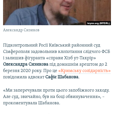
ВІДЕОУРОКИ «ELIFBE»
Русский
СВІДЧЕННЯ ОКУПАЦІЇ
Qırımtatar
УКРАЇНСЬКА ПРОБЛЕМА КРИМУ
Александр Сизиков
ДОЛУЧАЙСЯ!
ІНФОГРАФІКА
Підконтрольний Росії Київський районний суд
Сімферополя задовольнив клопотання слідчого ФСБ
Усі сайти RFE/RL
і залишив фігуранта «справи Хізб ут-Тахрір»
Олександра Сизикова
під домашнім арештом до 2
березня 2020 року. Про це
«Кримську солідарність»
повідомила адвокат
Сафіє Шабанова
.
«Ми заперечували проти цього запобіжного заходу.
Але суд, звичайно, був на боці обвинувачення», –
прокоментувала Шабанова.