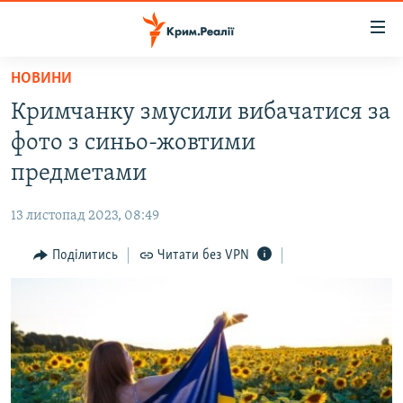
Доступність
посилання
Перейти
НОВИНИ
до
НОВИНИ
Кримчанку змусили вибачатися за
основного
ВОДА.КРИМ
матеріалу
фото з синьо-жовтими
ВІДЕО ТА ФОТО
Перейти
предметами
до
ПОЛІТИКА
основної
13 листопад 2023, 08:49
БЛОГИ
навігації
Перейти
Поділитись
Читати без VPN
ПОГЛЯД
до
ІНТЕРВ'Ю
пошуку
ВСЕ ЗА ДЕНЬ
СПЕЦПРОЕКТИ
ЯК ОБІЙТИ БЛОКУВАННЯ
ДЕПОРТАЦІЯ