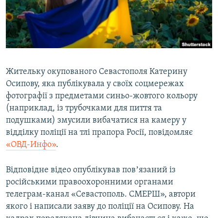
ВІДЕОУРОКИ «ELIFBE»
Русский
СВІДЧЕННЯ ОКУПАЦІЇ
Qırımtatar
УКРАЇНСЬКА ПРОБЛЕМА КРИМУ
ДОЛУЧАЙСЯ!
ІНФОГРАФІКА
Жительку окупованого Севастополя Катерину
Осипову, яка публікувала у своїх соцмережах
фотографії з предметами синьо-жовтого кольору
Усі сайти RFE/RL
(наприклад, із трубочками для пиття та
подушками) змусили вибачатися на камеру у
відділку поліції на тлі прапора Росії, повідомляє
«ОВД-Инфо»
.
Відповідне відео опублікував повʼязаний із
російськими правоохоронними органами
телеграм-канал «Севастополь. СМЕРШ», автори
якого і написали заяву до поліції на Осипову. На