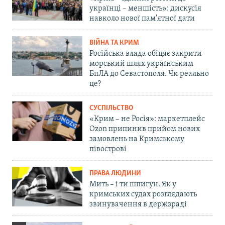
українці – меншість»: дискусія
навколо нової пам'ятної дати
ВІЙНА ТА КРИМ
Російська влада обіцяє закрити
морський шлях українським
БпЛА до Севастополя. Чи реально
це?
СУСПІЛЬСТВО
«Крим – не Росія»: маркетплейс
Ozon припинив прийом нових
замовлень на Кримському
півострові
ПРАВА ЛЮДИНИ
Мить – і ти шпигун. Як у
кримських судах розглядають
звинувачення в держзраді