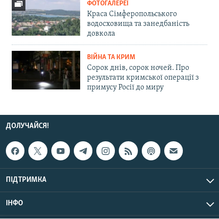
ФОТОГАЛЕРЕЇ
Краса Сімферопольського
водосховища та занедбаність
довкола
ВІЙНА ТА КРИМ
Сорок днів, сорок ночей. Про
результати кримської операції з
примусу Росії до миру
ДОЛУЧАЙСЯ!
ПІДТРИМКА
ІНФО