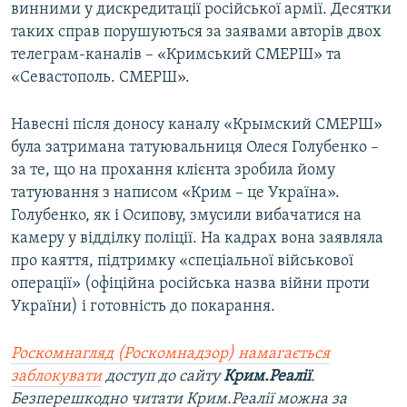
винними у дискредитації російської армії. Десятки
таких справ порушуються за заявами авторів двох
телеграм-каналів – «Кримський СМЕРШ» та
«Севастополь. СМЕРШ».
Навесні після доносу каналу «Крымский СМЕРШ»
була затримана татуювальниця Олеся Голубенко –
за те, що на прохання клієнта зробила йому
татуювання з написом «Крим – це Україна».
Голубенко, як і Осипову, змусили вибачатися на
камеру у відділку поліції. На кадрах вона заявляла
про каяття, підтримку «спеціальної військової
операції» (офіційна російська назва війни проти
України) і готовність до покарання.
Роскомнагляд (Роскомнадзор) намагається
заблокувати
доступ до сайту
Крим.Реалії
.
Безперешкодно читати Крим.Реалії можна за