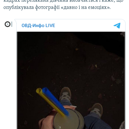
кадрах перелякана дівчина вибачається і каже, що
опублікувала фотографії «давно і на емоціях».