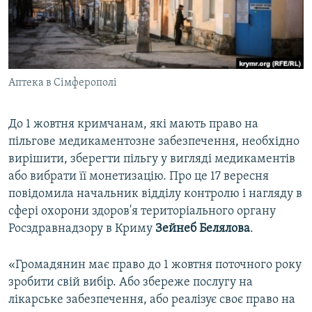
ВІДЕОУРОКИ «ELIFBE»
Русский
СВІДЧЕННЯ ОКУПАЦІЇ
Qırımtatar
УКРАЇНСЬКА ПРОБЛЕМА КРИМУ
Аптека в Сімферополі
ДОЛУЧАЙСЯ!
ІНФОГРАФІКА
До 1 жовтня кримчанам, які мають право на
пільгове медикаментозне забезпечення, необхідно
Усі сайти RFE/RL
вирішити, зберегти пільгу у вигляді медикаментів
або вибрати її монетизацію. Про це 17 вересня
повідомила начальник відділу контролю і нагляду в
сфері охорони здоров'я територіального органу
Росздравнадзору в Криму
Зейнеб Белялова
.
«Громадянин має право до 1 жовтня поточного року
зробити свій вибір. Або збереже послугу на
лікарське забезпечення, або реалізує своє право на