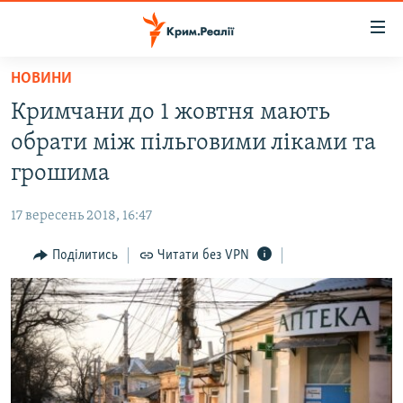
Доступність
посилання
Перейти
НОВИНИ
до
НОВИНИ
Кримчани до 1 жовтня мають
основного
ВОДА.КРИМ
матеріалу
обрати між пільговими ліками та
ВІДЕО ТА ФОТО
Перейти
грошима
до
ПОЛІТИКА
основної
17 вересень 2018, 16:47
БЛОГИ
навігації
Перейти
Поділитись
Читати без VPN
ПОГЛЯД
до
ІНТЕРВ'Ю
пошуку
ВСЕ ЗА ДЕНЬ
СПЕЦПРОЕКТИ
ЯК ОБІЙТИ БЛОКУВАННЯ
ДЕПОРТАЦІЯ