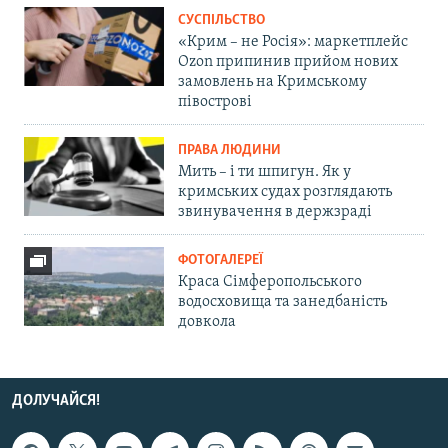
СУСПІЛЬСТВО
«Крим – не Росія»: маркетплейс
Ozon припинив прийом нових
замовлень на Кримському
півострові
ПРАВА ЛЮДИНИ
Мить – і ти шпигун. Як у
кримських судах розглядають
звинувачення в держзраді
ФОТОГАЛЕРЕЇ
Краса Сімферопольського
водосховища та занедбаність
довкола
ДОЛУЧАЙСЯ!