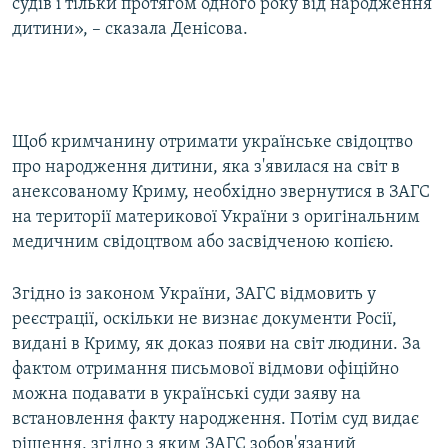
судів і тільки протягом одного року від народження
дитини», – сказала Денісова.
Щоб кримчанину отримати українське свідоцтво
про народження дитини, яка з'явилася на світ в
анексованому Криму, необхідно звернутися в ЗАГС
на території материкової України з оригінальним
медичним свідоцтвом або засвідченою копією.
Згідно із законом України, ЗАГС відмовить у
реєстрації, оскільки не визнає документи Росії,
видані в Криму, як доказ появи на світ людини. За
фактом отримання письмової відмови офіційно
можна подавати в українські суди заяву на
встановлення факту народження. Потім суд видає
рішення, згідно з яким ЗАГС зобов'язаний