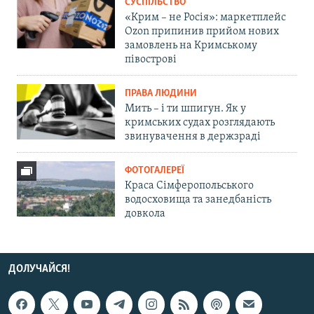
СУСПІЛЬСТВО
«Крим – не Росія»: маркетплейс
Ozon припинив прийом нових
замовлень на Кримському
півострові
ПРАВА ЛЮДИНИ
Мить – і ти шпигун. Як у
кримських судах розглядають
звинувачення в держзраді
ФОТОГАЛЕРЕЇ
Краса Сімферопольського
водосховища та занедбаність
довкола
ДОЛУЧАЙСЯ!