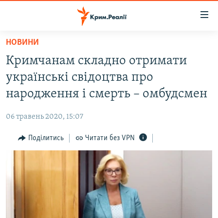
Доступність
посилання
Перейти
НОВИНИ
до
НОВИНИ
Кримчанам складно отримати
основного
ВОДА.КРИМ
матеріалу
українські свідоцтва про
ВІДЕО ТА ФОТО
Перейти
народження і смерть – омбудсмен
до
ПОЛІТИКА
основної
06 травень 2020, 15:07
БЛОГИ
навігації
Перейти
Поділитись
Читати без VPN
ПОГЛЯД
до
ІНТЕРВ'Ю
пошуку
ВСЕ ЗА ДЕНЬ
СПЕЦПРОЕКТИ
ЯК ОБІЙТИ БЛОКУВАННЯ
ДЕПОРТАЦІЯ