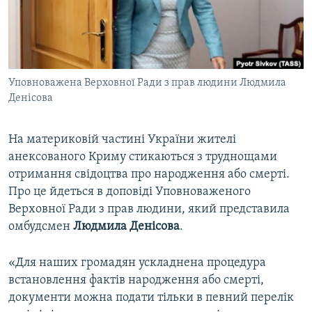
ВІДЕОУРОКИ «ELIFBE»
Русский
СВІДЧЕННЯ ОКУПАЦІЇ
Qırımtatar
УКРАЇНСЬКА ПРОБЛЕМА КРИМУ
Уповноважена Верховної Ради з прав людини Людмила
ДОЛУЧАЙСЯ!
ІНФОГРАФІКА
Денісова
На материковій частині України жителі
Усі сайти RFE/RL
анексованого Криму стикаються з труднощами
отримання свідоцтва про народження або смерті.
Про це йдеться в доповіді Уповноваженого
Верховної Ради з прав людини, який представила
омбудсмен
Людмила Денісова
.
«Для наших громадян ускладнена процедура
встановлення фактів народження або смерті,
документи можна подати тільки в певний перелік