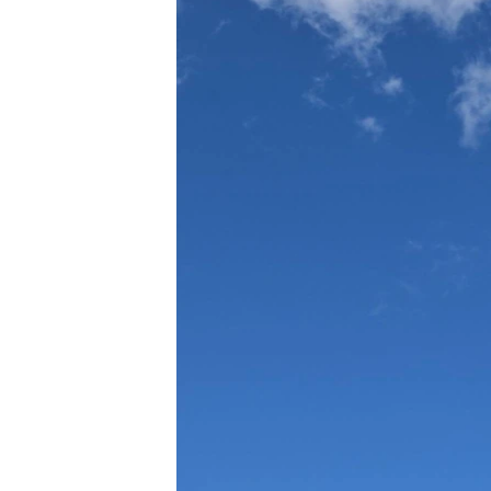
ВІДЕОУРОКИ «ELIFBE»
СВІДЧЕННЯ ОКУПАЦІЇ
УКРАЇНСЬКА ПРОБЛЕМА КРИМУ
ІНФОГРАФІКА