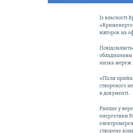
Із власності 
«Крименерго».
вівторок на о
Повідомляєтьс
обладнанням і
низка мереж 
«Після прийн
створеного н
в документі.
Раніше у вере
енергетики Р
електромереж
створену ком