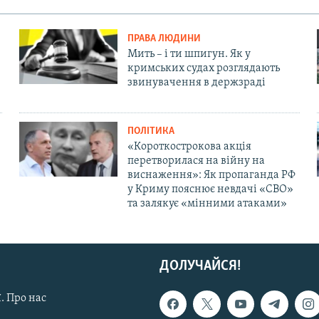
ПРАВА ЛЮДИНИ
Мить – і ти шпигун. Як у
кримських судах розглядають
звинувачення в держзраді
ПОЛІТИКА
«Короткострокова акція
перетворилася на війну на
виснаження»: Як пропаганда РФ
у Криму пояснює невдачі «СВО»
та залякує «мінними атаками»
ДОЛУЧАЙСЯ!
. Про нас