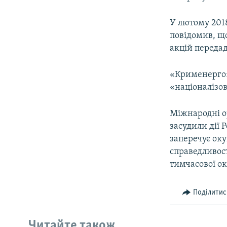
У лютому 201
повідомив, щ
акцій переда
«Крименерго»
«націоналізов
Міжнародні о
засудили дії 
заперечує оку
справедливост
тимчасової ок
Поділитис
Читайте також