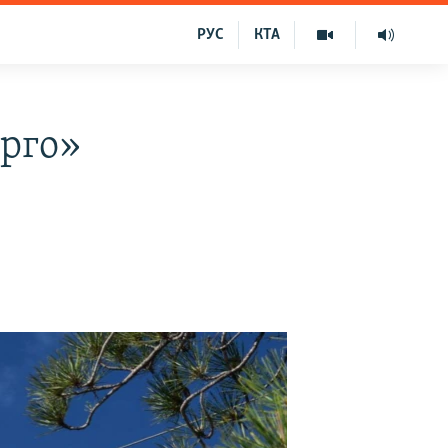
РУС
КТА
ерго»