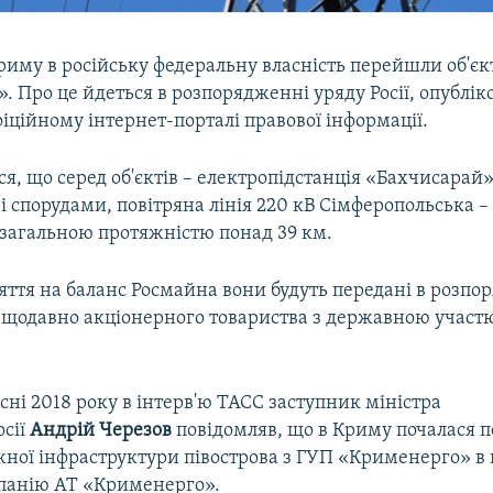
Криму в російську федеральну власність перейшли об'єк
 Про це йдеться в розпорядженні уряду Росії, опублік
фіційному інтернет-порталі правової інформації.
я, що серед об'єктів – електропідстанція «Бахчисарай»
 спорудами, повітряна лінія 220 кВ Сімферопольська –
загальною протяжністю понад 39 км.
яття на баланс Росмайна вони будуть передані в розп
ещодавно акціонерного товариства з державною участю
сні 2018 року в інтерв'ю ТАСС заступник міністра
осії
Андрій Черезов
повідомляв, що в Криму почалася 
ної інфраструктури півострова з ГУП «Крименерго» в
панію АТ «Крименерго».