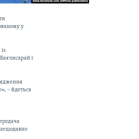
ти
ованому у
 із
 Бахчисарай і
орядження
», – йдеться
передача
 нещодавно