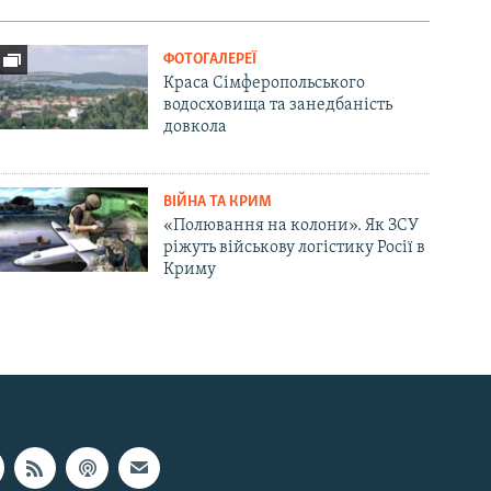
ФОТОГАЛЕРЕЇ
Краса Сімферопольського
водосховища та занедбаність
довкола
ВІЙНА ТА КРИМ
«Полювання на колони». Як ЗСУ
ріжуть військову логістику Росії в
Криму