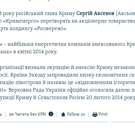
8 року російський глава Криму
Сергій Аксенов
(Аксьон
о «Крименерго» перетворять на акціонерне товариство
дуть холдингу «Росмережі».
 – найбільша енергетична компанія анексованого Кри
ана» в квітні 2014 року.
рганізації визнали окупацію й анексію Криму незакон
Росії. Країни Заходу запровадили низку економічних са
пацію півострова й називає це «відновленням історичн
і». Верховна Рада України офіційно оголосила датою 
упації Криму й Севастополя Росією 20 лютого 2014 року
ь
Читати без VPN
Follow us
Print