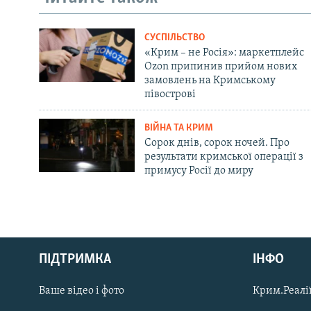
СУСПІЛЬСТВО
«Крим – не Росія»: маркетплейс
Ozon припинив прийом нових
замовлень на Кримському
півострові
ВІЙНА ТА КРИМ
Сорок днів, сорок ночей. Про
результати кримської операції з
примусу Росії до миру
Русский
ПІДТРИМКА
ІНФО
Qırımtatar
Ваше відео і фото
Крим.Реалії
ДОЛУЧАЙСЯ!