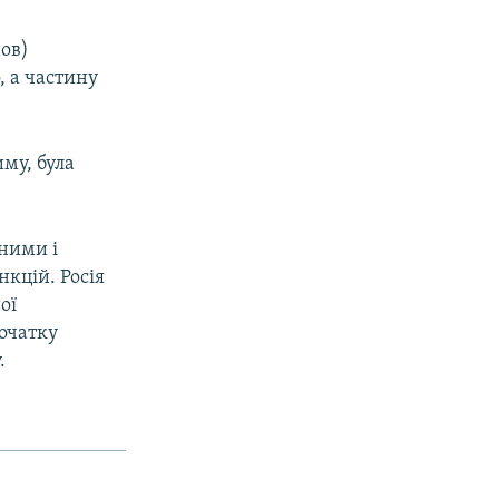
ов)
, а частину
му, була
ними і
нкцій. Росія
ої
початку
.