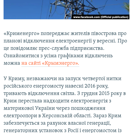
ВІДЕОУРОКИ «ELIFBE»
Русский
СВІДЧЕННЯ ОКУПАЦІЇ
Qırımtatar
УКРАЇНСЬКА ПРОБЛЕМА КРИМУ
«Крименерго» попереджає жителів півострова про
ДОЛУЧАЙСЯ!
ІНФОГРАФІКА
планові відключення електроенергії у вересні. Про
це повідомляє прес-служба підприємства.
Ознайомитися з усіма графіками відключень
можна
на сайті «Крымэнерго».
Усі сайти RFE/RL
У Криму, незважаючи на запуск четвертої нитки
російського енергомосту навесні 2016 року,
тривають відключення світла. З грудня 2015 року в
Крим перестала надходити електроенергія з
материкової України через пошкодження
електроопори в Херсонській області. Зараз Крим
забезпечується за рахунок власної генерації,
генераторних установок з Росії і енергомостом із