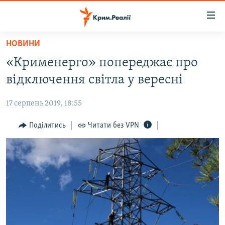
Доступність
посилання
Перейти
НОВИНИ
до
НОВИНИ
«Крименерго» попереджає про
основного
ВОДА.КРИМ
матеріалу
відключення світла у вересні
ВІДЕО ТА ФОТО
Перейти
до
17 серпень 2019, 18:55
ПОЛІТИКА
основної
БЛОГИ
Поділитись
Читати без VPN
навігації
Перейти
ПОГЛЯД
до
ІНТЕРВ'Ю
пошуку
ВСЕ ЗА ДЕНЬ
СПЕЦПРОЕКТИ
ЯК ОБІЙТИ БЛОКУВАННЯ
ДЕПОРТАЦІЯ