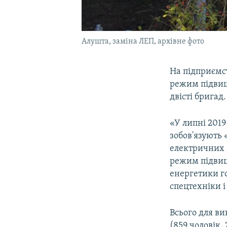
Алушта, заміна ЛЕП, архівне фото
На підприємс
режим підвищ
двісті бригад
«У липні 201
зобов'язують
електричних 
режим підвищ
енергетики го
спецтехніки і
Всього для в
(859 чоловік,