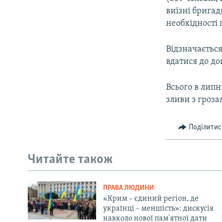
виїзні бригад
необхідності 
Відзначаєтьс
вдатися до до
Всього в липн
зливи з гроза
Поділитис
Читайте також
ПРАВА ЛЮДИНИ
«Крим – єдиний регіон, де
українці – меншість»: дискусія
навколо нової пам'ятної дати