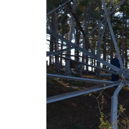
ВІДЕОУРОКИ «ELIFBE»
СВІДЧЕННЯ ОКУПАЦІЇ
УКРАЇНСЬКА ПРОБЛЕМА КРИМУ
ІНФОГРАФІКА