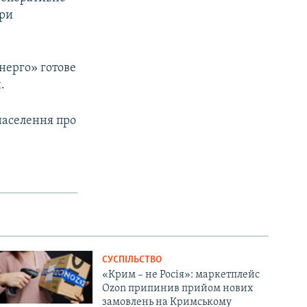
при
нерго» готове
.
населення про
СУСПІЛЬСТВО
«Крим – не Росія»: маркетплейс
Ozon припинив прийом нових
замовлень на Кримському