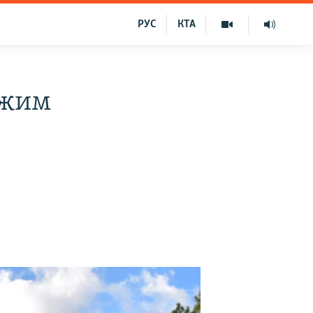
РУС
КТА
ежим