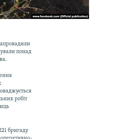
запровадили
мували понад
ва.
ження
х
роваджується
ьних робіт
ниць
221 бригаду
– оперативно-