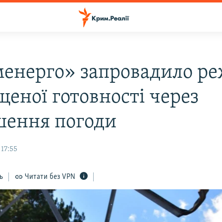
енерго» запровадило р
щеної готовності через
шення погоди
17:55
ь
Читати без VPN