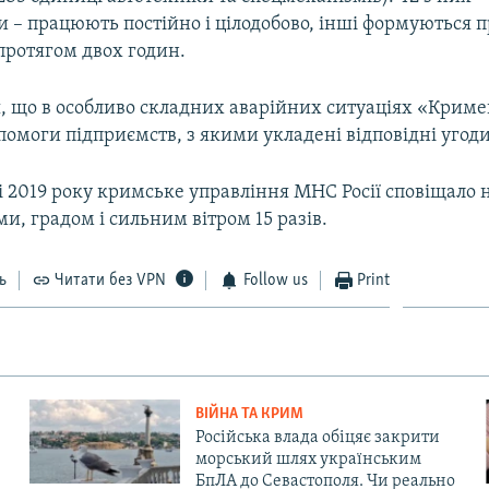
и – працюють постійно і цілодобово, інші формуються 
протягом двох годин.
я, що в особливо складних аварійних ситуаціях «Криме
помоги підприємств, з якими укладені відповідні угоди
і 2019 року кримське управління МНС Росії сповіщало 
ми, градом і сильним вітром 15 разів.
ь
Читати без VPN
Follow us
Print
ВІЙНА ТА КРИМ
Російська влада обіцяє закрити
морський шлях українським
БпЛА до Севастополя. Чи реально