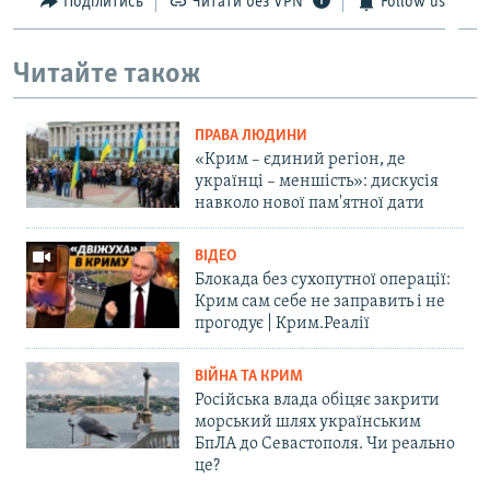
Поділитись
Читати без VPN
Follow us
Читайте також
ПРАВА ЛЮДИНИ
«Крим – єдиний регіон, де
українці – меншість»: дискусія
навколо нової пам'ятної дати
ВІДЕО
Блокада без сухопутної операції:
Крим сам себе не заправить і не
прогодує | Крим.Реалії
ВІЙНА ТА КРИМ
Російська влада обіцяє закрити
морський шлях українським
БпЛА до Севастополя. Чи реально
це?