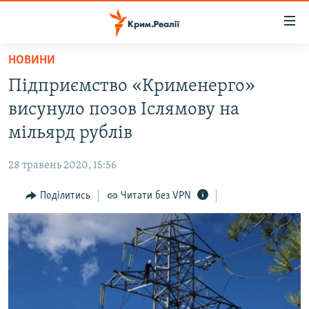
Доступність
посилання
Перейти
НОВИНИ
до
НОВИНИ
Підприємство «Крименерго»
основного
ВОДА.КРИМ
матеріалу
висунуло позов Іслямову на
ВІДЕО ТА ФОТО
Перейти
мільярд рублів
до
ПОЛІТИКА
основної
28 травень 2020, 15:56
БЛОГИ
навігації
Перейти
Поділитись
Читати без VPN
ПОГЛЯД
до
ІНТЕРВ'Ю
пошуку
ВСЕ ЗА ДЕНЬ
СПЕЦПРОЕКТИ
ЯК ОБІЙТИ БЛОКУВАННЯ
ДЕПОРТАЦІЯ