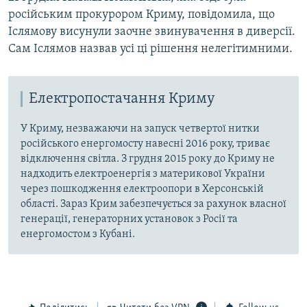
російським прокурором Криму, повідомила, що
Іслямову висунули заочне звинувачення в диверсії.
Сам Іслямов назвав усі ці рішення нелегітимними.
Електропостачання Криму
У Криму, незважаючи на запуск четвертої нитки
російського енергомосту навесні 2016 року, триває
відключення світла. З грудня 2015 року до Криму не
надходить електроенергія з материкової України
через пошкодження електроопори в Херсонській
області. Зараз Крим забезпечується за рахунок власної
генерації, генераторних установок з Росії та
енергомостом з Кубані.