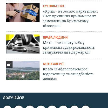
СУСПІЛЬСТВО
«Крим – не Росія»: маркетплейс
Ozon припинив прийом нових
замовлень на Кримському
півострові
ПРАВА ЛЮДИНИ
Мить – і ти шпигун. Як у
кримських судах розглядають
звинувачення в держзраді
ФОТОГАЛЕРЕЇ
Краса Сімферопольського
водосховища та занедбаність
довкола
ДОЛУЧАЙСЯ!