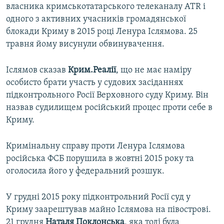
власника кримськотатарського телеканалу ATR і
одного з активних учасників громадянської
блокади Криму в 2015 році Ленура Іслямова. 25
травня йому висунули обвинувачення.
Іслямов сказав
Крим.Реалії
, що не має наміру
особисто брати участь у судових засіданнях
підконтрольного Росії Верховного суду Криму. Він
назвав судилищем російський процес проти себе в
Криму.
Кримінальну справу проти Ленура Іслямова
російська ФСБ порушила в жовтні 2015 року та
оголосила його у федеральний розшук.
У грудні 2015 року підконтрольний Росії суд у
Криму заарештував майно Іслямова на півострові.
21 грудня
Наталя Поклонська
, яка тоді була