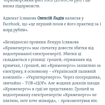
Чорноморський флот Росії (217810,98 руб) і ще
низка підприємств.
Адвокат Іслямова
Олексій Ладін
написав у
Facebook, що «це перший позов e його практиці за 1
млрд рублів».
«Безвідносно провини Ленура Іслямова
«Крименерго» має спочатку довести збитки від
недоотриманої електроенергії. Збитки ці
складаються з різниці: грошей, отриманих від
кримчан, і грошей, які «Крименерго» заплатило за
електрику, в основному – «Українській паливній
компанії» – «Укрiнткренерго». Через посередника,
звичайно – ТОВ «ЦОР». Але жодних доказів шкоди
«Крименерго» в суді не представило. Грошей за
недоотриману електроенергію «Крименерго» не
платило, зате хоче мільярд», – прокоментував він.