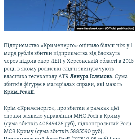
ВІДЕОУРОКИ «ELIFBE»
Русский
СВІДЧЕННЯ ОКУПАЦІЇ
Qırımtatar
УКРАЇНСЬКА ПРОБЛЕМА КРИМУ
ДОЛУЧАЙСЯ!
ІНФОГРАФІКА
Підприємство «Крименерго» оцінило більш ніж у 1
млрд рублів збитки підприємства від блекаута
через підрив опор ЛЕП у Херсонській області в 2015
Усі сайти RFE/RL
році, в якому російські слідчі звинувачують
власника телеканалу ATR
Ленура Іслямова
. Сума
збитків фігурує в матеріалах справи, які мають
Крим.Реалії
.
Крім «Крименерго», про збитки в рамках цієї
справи заявило управління МНС Росії в Криму
(сума збитків 40849426 руб), підконтрольний Росії
МОЗ Криму (сума збитків 5885590 руб),